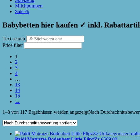
Spielzeug
Milchpumpen
Sale %
Babybetten hier kaufen ✓ inkl. Rabattarti
Text search
Price filter
1
2
3
4
…
13
14
15
→
1–8 von 117 Ergebnissen werden angezeigt
Nach Durchschnittsbewert
Paidi Matratze Bodenbett Little FlipzZz
€
569.00