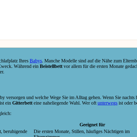
chlafplatz Ihres
Babys
. Manche Modelle sind auf die Nähe zum Elternbet
n Zweck. Während ein
Beistellbett
vor allem für die ersten Monate gedacht
er.
by versorgen und welche Wege Sie im Alltag gehen. Wenn Sie nachts häu
ist ein
Gitterbett
eine naheliegende Wahl. Wer oft
unterwegs
ist oder b
gleich:
Geeignet für
ht, beruhigende
Die ersten Monate, Stillen, häufiges Nächtigen im
Elternzimmer