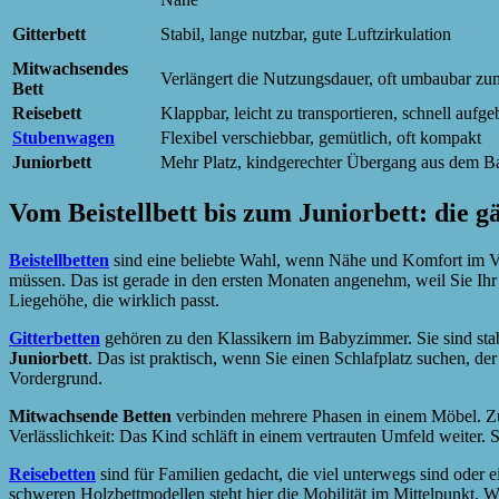
Gitterbett
Stabil, lange nutzbar, gute Luftzirkulation
Mitwachsendes
Verlängert die Nutzungsdauer, oft umbaubar zum
Bett
Reisebett
Klappbar, leicht zu transportieren, schnell aufge
Stubenwagen
Flexibel verschiebbar, gemütlich, oft kompakt
Juniorbett
Mehr Platz, kindgerechter Übergang aus dem B
Vom Beistellbett bis zum Juniorbett: die 
Beistellbetten
sind eine beliebte Wahl, wenn Nähe und Komfort im Vord
müssen. Das ist gerade in den ersten Monaten angenehm, weil Sie Ihr 
Liegehöhe, die wirklich passt.
Gitterbetten
gehören zu den Klassikern im Babyzimmer. Sie sind stabi
Juniorbett
. Das ist praktisch, wenn Sie einen Schlafplatz suchen, d
Vordergrund.
Mitwachsende Betten
verbinden mehrere Phasen in einem Möbel. Zuer
Verlässlichkeit: Das Kind schläft in einem vertrauten Umfeld weiter. 
Reisebetten
sind für Familien gedacht, die viel unterwegs sind oder 
schweren Holzbettmodellen steht hier die Mobilität im Mittelpunkt. We