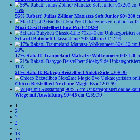
56%
56% Rabatt! Julius Zöllner Matratze Soft Junior 90×200 
Maxi-Cosi Beistellbett Iora Pro
€
239.99
Schardt Babybett Classic-Line 70×140 cm
€
152.99
28%
17% Rabatt! Träumeland Matratze Wolkenmeer 60×120 
11%
21% Rabatt! Babygo Beistellbett SidebySide
€
208.99
Chicco Beistellbett Next2me Magic Evo
€
205.99
Wiege mit Ausstattung 90×45 cm
€
259.99
1
2
3
4
…
13
14