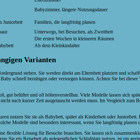
Babyzimmer, längere Nutzungsdauer
 Juniorbett
Familien, die langfristig planen
baut
Unterwegs, bei Besuchen, als Zweitbett
Die ersten Wochen in kleineren Räumen
abybett
Ab dem Kleinkindalter
gängigen Varianten
ergrund stehen. Sie werden direkt am Elternbett platziert und schaffe
Baby schnell beruhigen oder versorgen können. Achten Sie bei dieser V
l, gut belüftet und oft höhenverstellbar. Viele Modelle lassen sich s
er nicht nach kurzer Zeit ausgetauscht werden muss. Im Vergleich zum B
st nutzen Sie sie als Babybett, später als Kinderbett oder Juniorbett.
Solche Modelle sind besonders interessant, wenn Sie langfristig planen 
eine flexible Lösung für Besuche brauchen. Sie lassen sich zusammenkla
nn Sie ein Reisebett als gelegentlichen Schlafplatz nutzen, ist ein ge