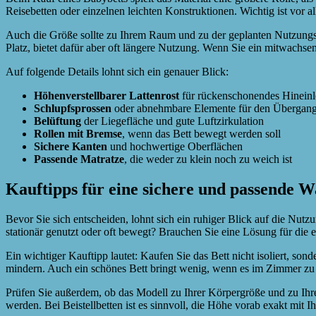
Reisebetten oder einzelnen leichten Konstruktionen. Wichtig ist vor a
Auch die Größe sollte zu Ihrem Raum und zu der geplanten Nutzungsd
Platz, bietet dafür aber oft längere Nutzung. Wenn Sie ein mitwachse
Auf folgende Details lohnt sich ein genauer Blick:
Höhenverstellbarer Lattenrost
für rückenschonendes Hinein
Schlupfsprossen
oder abnehmbare Elemente für den Übergang 
Belüftung
der Liegefläche und gute Luftzirkulation
Rollen mit Bremse
, wenn das Bett bewegt werden soll
Sichere Kanten
und hochwertige Oberflächen
Passende Matratze
, die weder zu klein noch zu weich ist
Kauftipps für eine sichere und passende W
Bevor Sie sich entscheiden, lohnt sich ein ruhiger Blick auf die Nut
stationär genutzt oder oft bewegt? Brauchen Sie eine Lösung für die e
Ein wichtiger Kauftipp lautet: Kaufen Sie das Bett nicht isoliert, so
mindern. Auch ein schönes Bett bringt wenig, wenn es im Zimmer zu 
Prüfen Sie außerdem, ob das Modell zu Ihrer Körpergröße und zu Ihre
werden. Bei Beistellbetten ist es sinnvoll, die Höhe vorab exakt mit