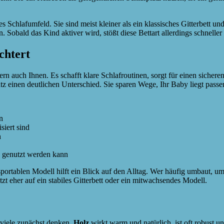
Schlafumfeld. Sie sind meist kleiner als ein klassisches Gitterbett und
obald das Kind aktiver wird, stößt diese Bettart allerdings schneller
chtert
ern auch Ihnen. Es schafft klare Schlafroutinen, sorgt für einen siche
 einen deutlichen Unterschied. Sie sparen Wege, Ihr Baby liegt passen
n
siert sind
n
 genutzt werden kann
ortablen Modell hilft ein Blick auf den Alltag. Wer häufig umbaut, umz
zt eher auf ein stabiles Gitterbett oder ein mitwachsendes Modell.
s viele zunächst denken.
Holz
wirkt warm und natürlich, ist oft robust u