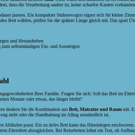
llem, dass die Verarbeitung sauber ist, keine scharfen Kanten vorhanden
auer passen. Ein kompakter Stubenwagen eignet sich für kleine Zimme
ndes Bett wählen, prüfen Sie die spätere Länge gleich mit. Das spart 
legen und Herausheben
zum selbstständigen Ein- und Aussteigen
ahl
zungsgewohnheiten Ihrer Familie. Fragen Sie sich: Soll das Bett im El
rsten Monate oder etwas, das länger bleibt?
ndern denken Sie die Kombination aus
Bett, Matratze und Raum
mit. E
eng steht oder die Handhabung im Alltag umständlich ist.
n Abläufen passt. Ein zu tiefes Bett kann das Hineinlegen erschweren
 Ihrem Elternbett abzugleichen. Bei Reisebetten lohnt ein Test, ob Auf