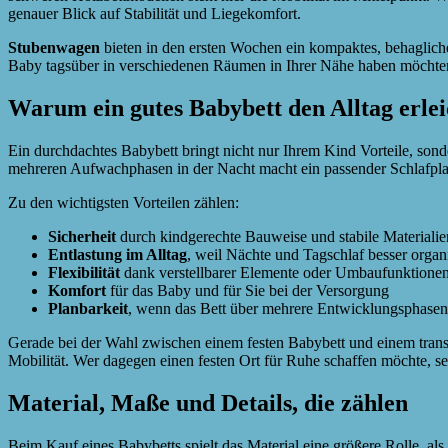
genauer Blick auf Stabilität und Liegekomfort.
Stubenwagen
bieten in den ersten Wochen ein kompaktes, behagliches 
Baby tagsüber in verschiedenen Räumen in Ihrer Nähe haben möchten. S
Warum ein gutes Babybett den Alltag erlei
Ein durchdachtes Babybett bringt nicht nur Ihrem Kind Vorteile, sond
mehreren Aufwachphasen in der Nacht macht ein passender Schlafplatz
Zu den wichtigsten Vorteilen zählen:
Sicherheit
durch kindgerechte Bauweise und stabile Materialie
Entlastung im Alltag
, weil Nächte und Tagschlaf besser organi
Flexibilität
dank verstellbarer Elemente oder Umbaufunktione
Komfort
für das Baby und für Sie bei der Versorgung
Planbarkeit
, wenn das Bett über mehrere Entwicklungsphasen
Gerade bei der Wahl zwischen einem festen Babybett und einem transp
Mobilität. Wer dagegen einen festen Ort für Ruhe schaffen möchte, set
Material, Maße und Details, die zählen
Beim Kauf eines Babybetts spielt das Material eine größere Rolle, al