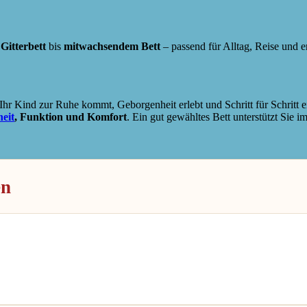
r
Gitterbett
bis
mitwachsendem Bett
– passend für Alltag, Reise und 
 Ihr Kind zur Ruhe kommt, Geborgenheit erlebt und Schritt für Schritt 
heit
, Funktion und Komfort
. Ein gut gewähltes Bett unterstützt Sie i
en