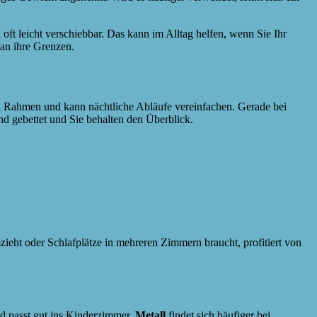
 oft leicht verschiebbar. Das kann im Alltag helfen, wenn Sie Ihr
 an ihre Grenzen.
ren Rahmen und kann nächtliche Abläufe vereinfachen. Gerade bei
d gebettet und Sie behalten den Überblick.
ieht oder Schlafplätze in mehreren Zimmern braucht, profitiert von
nd passt gut ins Kinderzimmer.
Metall
findet sich häufiger bei