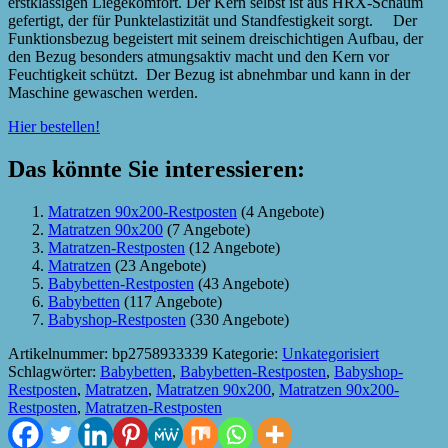
erstklassigen Liegekomfort. Der Kern selbst ist aus HRX-Schaum
gefertigt, der für Punktelastizität und Standfestigkeit sorgt. Der
Funktionsbezug begeistert mit seinem dreischichtigen Aufbau, der
den Bezug besonders atmungsaktiv macht und den Kern vor
Feuchtigkeit schützt. Der Bezug ist abnehmbar und kann in der
Maschine gewaschen werden.
Hier bestellen!
Das könnte Sie interessieren:
Matratzen 90x200-Restposten
(4 Angebote)
Matratzen 90x200
(7 Angebote)
Matratzen-Restposten
(12 Angebote)
Matratzen
(23 Angebote)
Babybetten-Restposten
(43 Angebote)
Babybetten
(117 Angebote)
Babyshop-Restposten
(330 Angebote)
Artikelnummer:
bp2758933339
Kategorie:
Unkategorisiert
Schlagwörter:
Babybetten
,
Babybetten-Restposten
,
Babyshop-
Restposten
,
Matratzen
,
Matratzen 90x200
,
Matratzen 90x200-
Restposten
,
Matratzen-Restposten