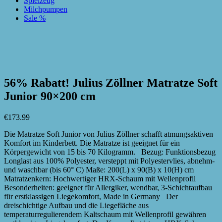
Spielzeug
Milchpumpen
Sale %
zur Wunschliste hinzufügen
zur Wunschliste hinzufügen
56% Rabatt! Julius Zöllner Matratze Soft
Junior 90×200 cm
€
173.99
Die Matratze Soft Junior von Julius Zöllner schafft atmungsaktiven
Komfort im Kinderbett. Die Matratze ist geeignet für ein
Körpergewicht von 15 bis 70 Kilogramm. Bezug: Funktionsbezug
Longlast aus 100% Polyester, versteppt mit Polyestervlies, abnehm-
und waschbar (bis 60° C) Maße: 200(L) x 90(B) x 10(H) cm
Matratzenkern: Hochwertiger HRX-Schaum mit Wellenprofil
Besonderheiten: geeignet für Allergiker, wendbar, 3-Schichtaufbau
für erstklassigen Liegekomfort, Made in Germany Der
dreischichtige Aufbau und die Liegefläche aus
temperaturregulierendem Kaltschaum mit Wellenprofil gewähren