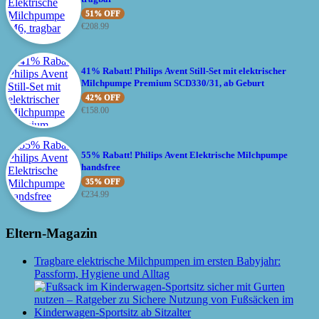
51% OFF
€
208.99
41% Rabatt! Philips Avent Still-Set mit elektrischer
Milchpumpe Premium SCD330/31, ab Geburt
42% OFF
€
158.00
55% Rabatt! Philips Avent Elektrische Milchpumpe
handsfree
35% OFF
€
234.99
Eltern-Magazin
Tragbare elektrische Milchpumpen im ersten Babyjahr:
Passform, Hygiene und Alltag