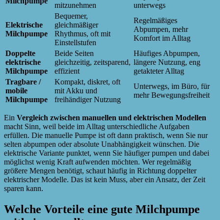
Milchpumpe
mitzunehmen
unterwegs
Bequemer,
Regelmäßiges
Elektrische
gleichmäßiger
Abpumpen, mehr
Milchpumpe
Rhythmus, oft mit
Komfort im Alltag
Einstellstufen
Doppelte
Beide Seiten
Häufiges Abpumpen,
elektrische
gleichzeitig, zeitsparend,
längere Nutzung, eng
Milchpumpe
effizient
getakteter Alltag
Tragbare /
Kompakt, diskret, oft
Unterwegs, im Büro, für
mobile
mit Akku und
mehr Bewegungsfreiheit
Milchpumpe
freihändiger Nutzung
Ein
Vergleich zwischen manuellen und elektrischen Modellen
macht Sinn, weil beide im Alltag unterschiedliche Aufgaben
erfüllen. Die manuelle Pumpe ist oft dann praktisch, wenn Sie nur
selten abpumpen oder absolute Unabhängigkeit wünschen. Die
elektrische Variante punktet, wenn Sie häufiger pumpen und dabei
möglichst wenig Kraft aufwenden möchten. Wer regelmäßig
größere Mengen benötigt, schaut häufig in Richtung doppelter
elektrischer Modelle. Das ist kein Muss, aber ein Ansatz, der Zeit
sparen kann.
Welche Vorteile eine gute Milchpumpe