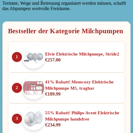
Termine, Wege und Betreuung organisiert werden müssen, schafft
das Abpumpen wertvolle Freiräume.
Bestseller der Kategorie Milchpumpen
Elvie Elektrische Milchpumpe, Stride2
1
€
257.00
41% Rabatt! Momcozy Elektrische
2
Milchpumpe M5, tragbar
€
189.99
55% Rabatt! Philips Avent Elektrische
3
Milchpumpe handsfree
€
234.99