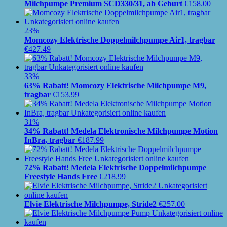
Milchpumpe Premium SCD330/31, ab Geburt
€
158.00
23%
Momcozy Elektrische Doppelmilchpumpe Air1, tragbar
€
427.49
33%
63% Rabatt! Momcozy Elektrische Milchpumpe M9,
tragbar
€
153.99
31%
34% Rabatt! Medela Elektronische Milchpumpe Motion
InBra, tragbar
€
187.99
72% Rabatt! Medela Elektrische Doppelmilchpumpe
Freestyle Hands Free
€
218.99
Elvie Elektrische Milchpumpe, Stride2
€
257.00