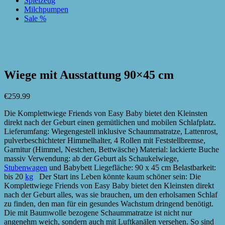
Spielzeug
Milchpumpen
Sale %
zur Wunschliste hinzufügen
zur Wunschliste hinzufügen
Wiege mit Ausstattung 90×45 cm
€
259.99
Die Komplettwiege Friends von Easy Baby bietet den Kleinsten
direkt nach der Geburt einen gemütlichen und mobilen Schlafplatz.
Lieferumfang: Wiegengestell inklusive Schaummatratze, Lattenrost,
pulverbeschichteter Himmelhalter, 4 Rollen mit Feststellbremse,
Garnitur (Himmel, Nestchen, Bettwäsche) Material: lackierte Buche
massiv Verwendung: ab der Geburt als Schaukelwiege,
Stubenwagen
und Babybett Liegefläche: 90 x 45 cm Belastbarkeit:
bis 20
kg
Der Start ins Leben könnte kaum schöner sein: Die
Komplettwiege Friends von Easy Baby bietet den Kleinsten direkt
nach der Geburt alles, was sie brauchen, um den erholsamen Schlaf
zu finden, den man für ein gesundes Wachstum dringend benötigt.
Die mit Baumwolle bezogene Schaummatratze ist nicht nur
angenehm weich, sondern auch mit Luftkanälen versehen. So sind