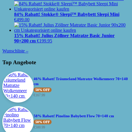
84% Rabatt! Stokke® Sleepi™ Babybett Sleepi Mini
€
499.00
15% Rabatt! Julius Zöllner Matratze Basic Junior
90×200 cm
€
199.95
Wunschliste –
Top Angebote
46% Rabatt! Träumeland Matratze Wolkenmeer 70×140
cm
58% OFF
€
167.99
58% Rabatt! Pinolino Babybett Flow 70×140 cm
58% OFF
€
500.99