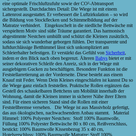
eine optimale Frischluftzufuhr sowie der CO²-Abtransport
sichergestellt. Durchdachtes Detail: Die Wiege ist mit einem
Lattenrost ausgestattet. Er verbessert die Luftzirkulation – so wird
die Bildung von Stockflecken und Schimmelbildung auf der
Matratze verhindert. Eingekuschelt in die niedliche Bettwäsche mit
verspieltem Motiv sind süße Träume garantiert. Das harmonisch
abgestimmte Nestchen umhüllt und schützt die Kleinen zusätzlich,
sodass sie sich wunderbar geborgen fühlen. Der transparente und
luftdurchlässige Betthimmel lässt sich unkompliziert am
Schleierhalter befestigen. Er verstärkt das Gefühl von
Sicherheit
,
indem er den Blick nach oben begrenzt. Älteren
Babys
bietet er mit
seiner dekorativen Schleife den Anreiz, sich in der Wiege mit
ausgiebigem Gucken zu beschäftigen. Besondere Funktion ist die
Feststellarretierung an der Vorderseite. Diese besteht aus einem
Knauf mit Feder. Wenn Dein Kleines eingeschlafen ist kannst Du so
die Wiege ganz einfach feststellen. Praktische Rollen ergänzen das
Gestell des schaukelbaren Bettchens um Mobilität innerhalb der
Wohnung, damit die Kleinen immer in sicherer Nähe ihrer Eltern
sind. Für einen sicheren Stand sind die Rollen mit einer
Feststellbremse versehen. Die Wiege ist aus Massivholz gefertigt,
das aus ökologischen, nachwachsendem Anbau stammt. Material
Himmel: 100% Polyester Nestchen: Stoff 100% Baumwolle,
Füllung 100% Polyester Bettwäsche 80 x 80 cm, Reißverschluss,
bestickt: 100% Baumwolle Kissenbezug 35 x 40 cm,
Hotelverschluss: 100% Baumwolle Matratze: Stoff 100%