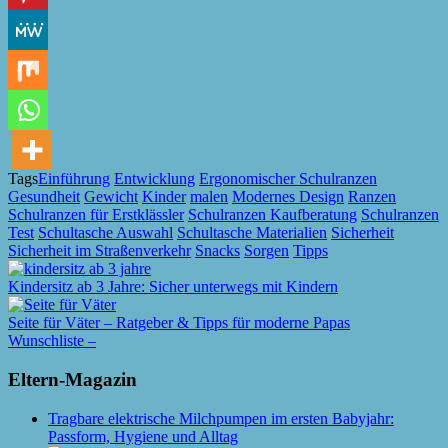
Tags
Einführung
Entwicklung
Ergonomischer Schulranzen
Gesundheit
Gewicht
Kinder
malen
Modernes Design
Ranzen
Schulranzen für Erstklässler
Schulranzen Kaufberatung
Schulranzen
Test
Schultasche Auswahl
Schultasche Materialien
Sicherheit
Sicherheit im Straßenverkehr
Snacks
Sorgen
Tipps
Kindersitz ab 3 Jahre: Sicher unterwegs mit Kindern
Seite für Väter – Ratgeber & Tipps für moderne Papas
Wunschliste –
Eltern-Magazin
Tragbare elektrische Milchpumpen im ersten Babyjahr:
Passform, Hygiene und Alltag