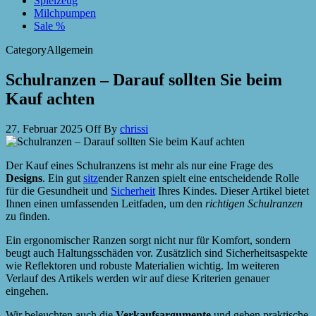
Spielzeug
Milchpumpen
Sale %
Category
Allgemein
Schulranzen – Darauf sollten Sie beim
Kauf achten
27. Februar 2025
Off
By
chrissi
Der Kauf eines Schulranzens ist mehr als nur eine Frage des
Designs
. Ein gut
sitz
ender Ranzen spielt eine entscheidende Rolle
für die Gesundheit und
Sicherheit
Ihres Kindes. Dieser Artikel bietet
Ihnen einen umfassenden Leitfaden, um den
richtigen Schulranzen
zu finden.
Ein ergonomischer Ranzen sorgt nicht nur für Komfort, sondern
beugt auch Haltungsschäden vor. Zusätzlich sind Sicherheitsaspekte
wie Reflektoren und robuste Materialien wichtig. Im weiteren
Verlauf des Artikels werden wir auf diese Kriterien genauer
eingehen.
Wir beleuchten auch die
Verkaufsargumente
und geben praktische