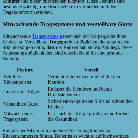
Schulter
und bieten zusätzlichen Komfort. Diese Features sind
besonders wichtig, um Druckstellen zu vermeiden und den
Tragekomfort zu erhöhen.
Mitwachsende Tragesysteme und verstellbare Gurte
Mitwachsende
Tragesysteme
passen sich der Körpergröße Ihres
Kindes an. Verstellbare
Tragegurte
ermöglichen einen optimalen
Sitz
und sorgen dafür, dass der Ranzen nah am
Rücken
liegt. Diese
Anpassungsmöglichkeiten sind entscheidend für eine gesunde
Haltung.
Feature
Vorteil
Belüftete
Verhindert Schwitzen und erhöht den
Rückenpolster
Komfort
Entlastet die Schultern und beugt
Gepolsterte Träger
Druckstellen vor
Sichert einen optimalen Sitz und schont den
Verstellbare Gurte
Rücken
Mitwachsendes
Passt sich der Körpergröße an und fördert
Tragesystem
die Gesundheit
Ein falscher
Sitz
oder mangelnde Polsterung können zu
Rückenschmerzen führen. Daher ist es wichtig, auf hochwertiges