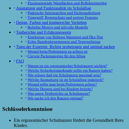
Fluoreszierende Warnflächen und Reflektorstreifen
Ausstattung und Funktionalität im Schulalltag
Praktische Seitentaschen und Fächeraufteilung
Tragegriff, Regenschutz und weitere Features
Design, Farben und kindgerechte Vorlieben
Beliebte Motive und stilvolle Modelle
Testberichte und Erfahrungswerte
Ergebnisse von Stiftung Warentest und Öko-Test
Echte Kundenbewertungen und Testergebnisse
Tipps der Experten: Richtig probetragen und optimal packen
Worauf beim Probetragen zu achten ist
Clevere Packstrategien für den Alltag
FAQ
Warum ist ein ergonomischer Schulranzen wichtig?
Welche Sicherheitsmerkmale sollte ein Ranzen haben?
Wie schwer darf ein Schulranzen maximal sein?
Welche Ausstattung ist im Schulalltag praktisch?
Worauf sollte man beim Probetragen achten?
Welche Designs sind bei Kindern beliebt?
Was sagen Testberichte zu Schulranzen?
Wie packe ich den Ranzen optimal?
Schlüsselerkenntnisse
Ein ergonomischer Schulranzen fördert die Gesundheit Ihres
Kindes.