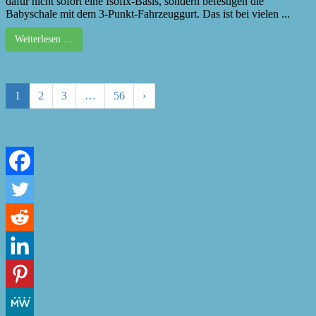
dafür nicht sofort eine Isofix-Basis, sondern befestigen die
Babyschale mit dem 3-Punkt-Fahrzeuggurt. Das ist bei vielen ...
Weiterlesen …
1
2
3
…
56
›