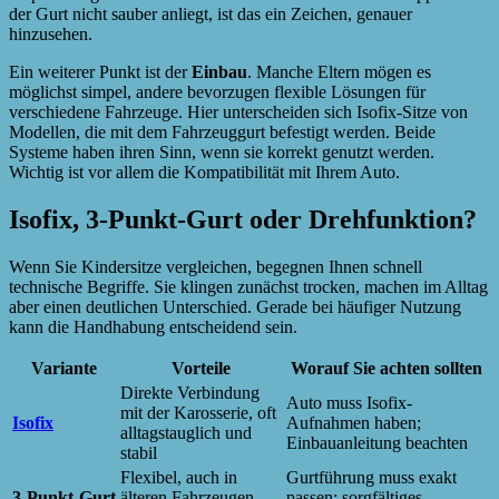
der Gurt nicht sauber anliegt, ist das ein Zeichen, genauer
hinzusehen.
Ein weiterer Punkt ist der
Einbau
. Manche Eltern mögen es
möglichst simpel, andere bevorzugen flexible Lösungen für
verschiedene Fahrzeuge. Hier unterscheiden sich Isofix-Sitze von
Modellen, die mit dem Fahrzeuggurt befestigt werden. Beide
Systeme haben ihren Sinn, wenn sie korrekt genutzt werden.
Wichtig ist vor allem die Kompatibilität mit Ihrem Auto.
Isofix, 3-Punkt-Gurt oder Drehfunktion?
Wenn Sie Kindersitze vergleichen, begegnen Ihnen schnell
technische Begriffe. Sie klingen zunächst trocken, machen im Alltag
aber einen deutlichen Unterschied. Gerade bei häufiger Nutzung
kann die Handhabung entscheidend sein.
Variante
Vorteile
Worauf Sie achten sollten
Direkte Verbindung
Auto muss Isofix-
mit der Karosserie, oft
Isofix
Aufnahmen haben;
alltagstauglich und
Einbauanleitung beachten
stabil
Flexibel, auch in
Gurtführung muss exakt
3-Punkt-Gurt
älteren Fahrzeugen
passen; sorgfältiges