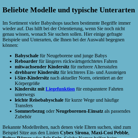
Beliebte Modelle und typische Unterarten
Im Sortiment vieler Babyshops tauchen bestimmte Begriffe immer
wieder auf. Das hilft bei der Orientierung, wenn Sie noch nicht
genau wissen, wonach Sie suchen sollen. Hier einige gefragte
Beispiele und Unterarten, die Ihnen bei der Auswahl begegnen
können:
Babyschale
für Neugeborene und junge Babys
Reboarder
für längeres rückwärtsgerichtetes Fahren
mitwachsender Kindersitz
für mehrere Altersstufen
drehbarer Kindersitz
für leichteres Ein- und Aussteigen
i-Size-Kindersitz
nach aktueller Norm, orientiert an der
Körpergröße
Kindersitz mit
Liegefunktion
für entspanntere Fahrten
unterwegs
leichte Reisebabyschale
für kurze Wege und häufige
Transfers
Sommerbezug
oder
Neugeborenen-Einsatz
als passendes
Zubehör
Bekannte Modellreihen, nach denen viele Eltern suchen, sind zum
Beispiel Sitze aus den Linien
Cybex Sirona
,
Maxi-Cosi Pebble
,