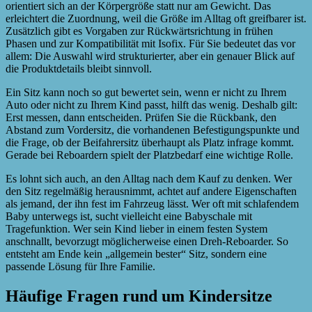
orientiert sich an der Körpergröße statt nur am Gewicht. Das
erleichtert die Zuordnung, weil die Größe im Alltag oft greifbarer ist.
Zusätzlich gibt es Vorgaben zur Rückwärtsrichtung in frühen
Phasen und zur Kompatibilität mit Isofix. Für Sie bedeutet das vor
allem: Die Auswahl wird strukturierter, aber ein genauer Blick auf
die Produktdetails bleibt sinnvoll.
Ein Sitz kann noch so gut bewertet sein, wenn er nicht zu Ihrem
Auto oder nicht zu Ihrem Kind passt, hilft das wenig. Deshalb gilt:
Erst messen, dann entscheiden. Prüfen Sie die Rückbank, den
Abstand zum Vordersitz, die vorhandenen Befestigungspunkte und
die Frage, ob der Beifahrersitz überhaupt als Platz infrage kommt.
Gerade bei Reboardern spielt der Platzbedarf eine wichtige Rolle.
Es lohnt sich auch, an den Alltag nach dem Kauf zu denken. Wer
den Sitz regelmäßig herausnimmt, achtet auf andere Eigenschaften
als jemand, der ihn fest im Fahrzeug lässt. Wer oft mit schlafendem
Baby unterwegs ist, sucht vielleicht eine Babyschale mit
Tragefunktion. Wer sein Kind lieber in einem festen System
anschnallt, bevorzugt möglicherweise einen Dreh-Reboarder. So
entsteht am Ende kein „allgemein bester“ Sitz, sondern eine
passende Lösung für Ihre Familie.
Häufige Fragen rund um Kindersitze