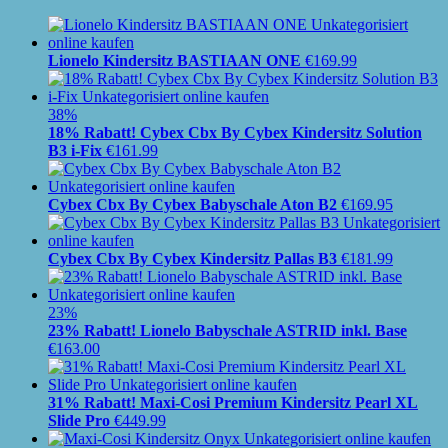
Lionelo Kindersitz BASTIAAN ONE
€
169.99
38%
18% Rabatt! Cybex Cbx By Cybex Kindersitz Solution
B3 i-Fix
€
161.99
Cybex Cbx By Cybex Babyschale Aton B2
€
169.95
Cybex Cbx By Cybex Kindersitz Pallas B3
€
181.99
23%
23% Rabatt! Lionelo Babyschale ASTRID inkl. Base
€
163.00
31% Rabatt! Maxi-Cosi Premium Kindersitz Pearl XL
Slide Pro
€
449.99