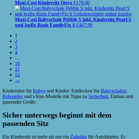
Maxi-Cosi Kindersitz Onyx
€
179.00
Maxi-Cosi Babyschale Pebble S inkl. Kindersitz Pearl S
und Isofix-Basis FamilyFix S
€
447.99
1
2
3
4
…
10
11
12
→
Kindersitze für
Babys
und Kinder: Entdecken Sie
Babyschalen
,
Reboarder
und i-Size-Modelle mit Tipps zu
Sicherheit
, Einbau und
passender Größe.
Sicher unterwegs beginnt mit dem
passenden Sitz
Ein Kindersitz ist mehr als nur ein
Zubehör
für Autofahrten. Er