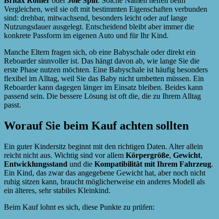
Britax Römer
oder
Joie Spin
. Solche Namen helfen beim
Vergleichen, weil sie oft mit bestimmten Eigenschaften verbunden
sind: drehbar, mitwachsend, besonders leicht oder auf lange
Nutzungsdauer ausgelegt. Entscheidend bleibt aber immer die
konkrete Passform im eigenen Auto und für Ihr Kind.
Manche Eltern fragen sich, ob eine Babyschale oder direkt ein
Reboarder sinnvoller ist. Das hängt davon ab, wie lange Sie die
erste Phase nutzen möchten. Eine Babyschale ist häufig besonders
flexibel im Alltag, weil Sie das Baby nicht umbetten müssen. Ein
Reboarder kann dagegen länger im Einsatz bleiben. Beides kann
passend sein. Die bessere Lösung ist oft die, die zu Ihrem Alltag
passt.
Worauf Sie beim Kauf achten sollten
Ein guter Kindersitz beginnt mit den richtigen Daten. Alter allein
reicht nicht aus. Wichtig sind vor allem
Körpergröße
,
Gewicht
,
Entwicklungsstand
und die
Kompatibilität mit Ihrem Fahrzeug
.
Ein Kind, das zwar das angegebene Gewicht hat, aber noch nicht
ruhig sitzen kann, braucht möglicherweise ein anderes Modell als
ein älteres, sehr stabiles Kleinkind.
Beim Kauf lohnt es sich, diese Punkte zu prüfen: