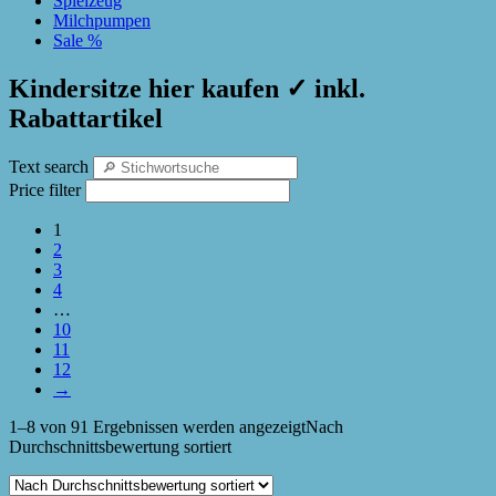
Spielzeug
Milchpumpen
Sale %
Kindersitze hier kaufen ✓ inkl.
Rabattartikel
Text search
Price filter
1
2
3
4
…
10
11
12
→
1–8 von 91 Ergebnissen werden angezeigt
Nach
Durchschnittsbewertung sortiert