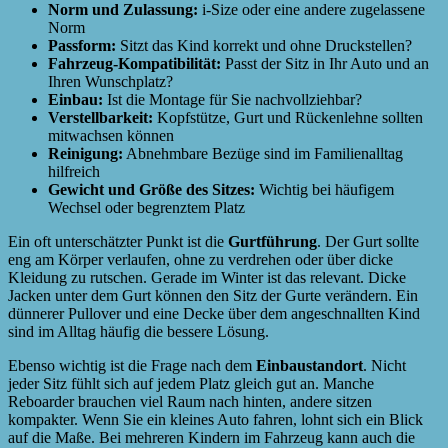
Norm und Zulassung:
i-Size oder eine andere zugelassene
Norm
Passform:
Sitzt das Kind korrekt und ohne Druckstellen?
Fahrzeug-Kompatibilität:
Passt der Sitz in Ihr Auto und an
Ihren Wunschplatz?
Einbau:
Ist die Montage für Sie nachvollziehbar?
Verstellbarkeit:
Kopfstütze, Gurt und Rückenlehne sollten
mitwachsen können
Reinigung:
Abnehmbare Bezüge sind im Familienalltag
hilfreich
Gewicht und Größe des Sitzes:
Wichtig bei häufigem
Wechsel oder begrenztem Platz
Ein oft unterschätzter Punkt ist die
Gurtführung
. Der Gurt sollte
eng am Körper verlaufen, ohne zu verdrehen oder über dicke
Kleidung zu rutschen. Gerade im Winter ist das relevant. Dicke
Jacken unter dem Gurt können den Sitz der Gurte verändern. Ein
dünnerer Pullover und eine Decke über dem angeschnallten Kind
sind im Alltag häufig die bessere Lösung.
Ebenso wichtig ist die Frage nach dem
Einbaustandort
. Nicht
jeder Sitz fühlt sich auf jedem Platz gleich gut an. Manche
Reboarder brauchen viel Raum nach hinten, andere sitzen
kompakter. Wenn Sie ein kleines Auto fahren, lohnt sich ein Blick
auf die Maße. Bei mehreren Kindern im Fahrzeug kann auch die