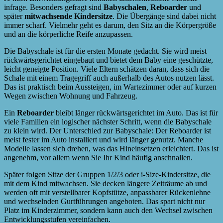
infrage. Besonders gefragt sind
Babyschalen
,
Reboarder
und
später
mitwachsende Kindersitze
. Die Übergänge sind dabei nicht
immer scharf. Vielmehr geht es darum, den Sitz an die Körpergröße
und an die körperliche Reife anzupassen.
Die Babyschale ist für die ersten Monate gedacht. Sie wird meist
rückwärtsgerichtet eingebaut und bietet dem Baby eine geschützte,
leicht geneigte Position. Viele Eltern schätzen daran, dass sich die
Schale mit einem Tragegriff auch außerhalb des Autos nutzen lässt.
Das ist praktisch beim Aussteigen, im Wartezimmer oder auf kurzen
Wegen zwischen Wohnung und Fahrzeug.
Ein
Reboarder
bleibt länger rückwärtsgerichtet im Auto. Das ist für
viele Familien ein logischer nächster Schritt, wenn die Babyschale
zu klein wird. Der Unterschied zur Babyschale: Der Reboarder ist
meist fester im Auto installiert und wird länger genutzt. Manche
Modelle lassen sich drehen, was das Hineinsetzen erleichtert. Das ist
angenehm, vor allem wenn Sie Ihr Kind häufig anschnallen.
Später folgen Sitze der Gruppen 1/2/3 oder i-Size-Kindersitze, die
mit dem Kind mitwachsen. Sie decken längere Zeiträume ab und
werden oft mit verstellbarer Kopfstütze, anpassbarer Rückenlehne
und wechselnden Gurtführungen angeboten. Das spart nicht nur
Platz im Kinderzimmer, sondern kann auch den Wechsel zwischen
Entwicklungsstufen vereinfachen.