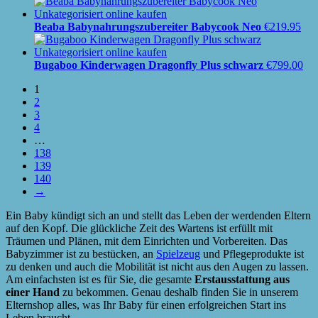
Beaba Babynahrungszubereiter Babycook Neo
€
219.95
Bugaboo Kinderwagen Dragonfly Plus schwarz
€
799.00
1
2
3
4
…
138
139
140
→
Ein Baby kündigt sich an und stellt das Leben der werdenden Eltern
auf den Kopf. Die glückliche Zeit des Wartens ist erfüllt mit
Träumen und Plänen, mit dem Einrichten und Vorbereiten. Das
Babyzimmer ist zu bestücken, an
Spielzeug
und Pflegeprodukte ist
zu denken und auch die Mobilität ist nicht aus den Augen zu lassen.
Am einfachsten ist es für Sie, die gesamte
Erstausstattung aus
einer Hand
zu bekommen. Genau deshalb finden Sie in unserem
Elternshop alles, was Ihr Baby für einen erfolgreichen Start ins
Leben braucht.