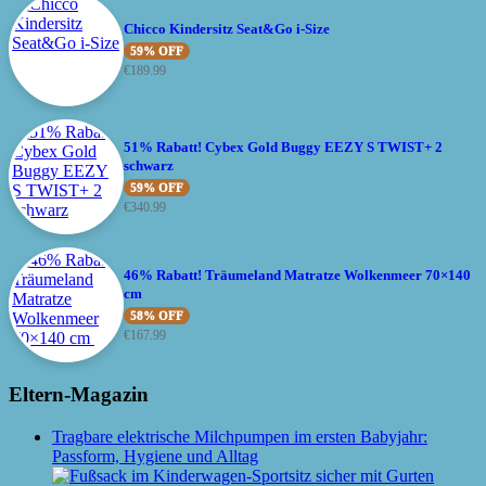
Chicco Kindersitz Seat&Go i-Size
59% OFF
€
189.99
51% Rabatt! Cybex Gold Buggy EEZY S TWIST+ 2
schwarz
59% OFF
€
340.99
46% Rabatt! Träumeland Matratze Wolkenmeer 70×140
cm
58% OFF
€
167.99
Eltern-Magazin
Tragbare elektrische Milchpumpen im ersten Babyjahr:
Passform, Hygiene und Alltag