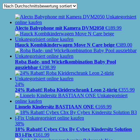
Alecto Babyphone mit Kamera DVM2050
€
189.99
Hauck Kombikinderwagen Move N Care beige
€
389.00
Roba Bade- und Wickelkombination Baby Pool
ausziehbar
€
198.99
24%
24% Rabatt! Roba Kleiderschrank Leon 2-türig
€
355.99
Lionelo Kindersitz BASTIAAN ONE
€
169.99
38%
18% Rabatt! Cybex Cbx By Cybex Kindersitz Solution
B3 i-Fix
€
161.99