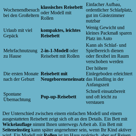
Einfacher Aufbau,
klassisches Reisebett
Wochenendbesuch
ordentlicher Schlafplatz,
oder Modell mit
bei den Großeltern
gut im Gästezimmer
Rollen
nutzbar
Wenig Gewicht und
Urlaub mit viel
kompaktes, leichtes
kleines Packmaß sparen
Gepäck
Reisebett
Platz im Auto
Kann als Schlaf- und
Mehrfachnutzung
2-in-1-Modell
oder
Spielbereich dienen
zu Hause
Reisebett mit Rollen
oder flexibel im Raum
verschoben werden
Der höhere
Die ersten Monate
Reisebett mit
Einlegeboden erleichtert
nach der Geburt
Neugeboreneneinsatz
das Handling in der
Anfangszeit
Schnell einsatzbereit
Spontane
Pop-up-Reisebett
und oft leicht zu
Übernachtung
verstauen
Der Unterschied zwischen einem einfachen Modell und einem
ausgestatteten Reisebett zeigt sich oft an den Details. Ein Bett mit
Wickelauflage
nimmt Ihnen unterwegs Arbeit ab. Ein Bett mit
Seiteneinstieg
kann später angenehmer sein, wenn Ihr Kind aktiver
wird. Ein Modell mit
Rollen
ist im Haus praktisch, aber auf Reisen