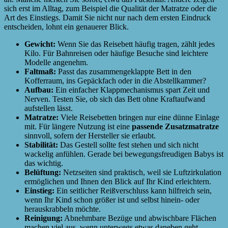
sich erst im Alltag, zum Beispiel die Qualität der Matratze oder die
Art des Einstiegs. Damit Sie nicht nur nach dem ersten Eindruck
entscheiden, lohnt ein genauerer Blick.
Gewicht:
Wenn Sie das Reisebett häufig tragen, zählt jedes
Kilo. Für Bahnreisen oder häufige Besuche sind leichtere
Modelle angenehm.
Faltmaß:
Passt das zusammengeklappte Bett in den
Kofferraum, ins Gepäckfach oder in die Abstellkammer?
Aufbau:
Ein einfacher Klappmechanismus spart Zeit und
Nerven. Testen Sie, ob sich das Bett ohne Kraftaufwand
aufstellen lässt.
Matratze:
Viele Reisebetten bringen nur eine dünne Einlage
mit. Für längere Nutzung ist eine
passende Zusatzmatratze
sinnvoll, sofern der Hersteller sie erlaubt.
Stabilität:
Das Gestell sollte fest stehen und sich nicht
wackelig anfühlen. Gerade bei bewegungsfreudigen Babys ist
das wichtig.
Belüftung:
Netzseiten sind praktisch, weil sie Luftzirkulation
ermöglichen und Ihnen den Blick auf Ihr Kind erleichtern.
Einstieg:
Ein seitlicher Reißverschluss kann hilfreich sein,
wenn Ihr Kind schon größer ist und selbst hinein- oder
herauskrabbeln möchte.
Reinigung:
Abnehmbare Bezüge und abwischbare Flächen
machen viel aus, wenn unterwegs etwas daneben geht.