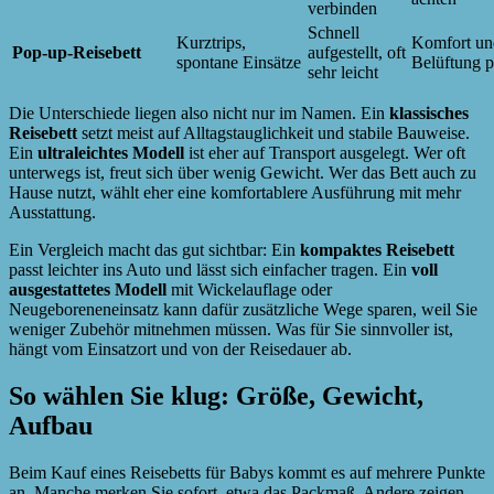
verbinden
Schnell
Kurztrips,
Komfort un
Pop-up-Reisebett
aufgestellt, oft
spontane Einsätze
Belüftung p
sehr leicht
Die Unterschiede liegen also nicht nur im Namen. Ein
klassisches
Reisebett
setzt meist auf Alltagstauglichkeit und stabile Bauweise.
Ein
ultraleichtes Modell
ist eher auf Transport ausgelegt. Wer oft
unterwegs ist, freut sich über wenig Gewicht. Wer das Bett auch zu
Hause nutzt, wählt eher eine komfortablere Ausführung mit mehr
Ausstattung.
Ein Vergleich macht das gut sichtbar: Ein
kompaktes Reisebett
passt leichter ins Auto und lässt sich einfacher tragen. Ein
voll
ausgestattetes Modell
mit Wickelauflage oder
Neugeboreneneinsatz kann dafür zusätzliche Wege sparen, weil Sie
weniger Zubehör mitnehmen müssen. Was für Sie sinnvoller ist,
hängt vom Einsatzort und von der Reisedauer ab.
So wählen Sie klug: Größe, Gewicht,
Aufbau
Beim Kauf eines Reisebetts für Babys kommt es auf mehrere Punkte
an. Manche merken Sie sofort, etwa das Packmaß. Andere zeigen