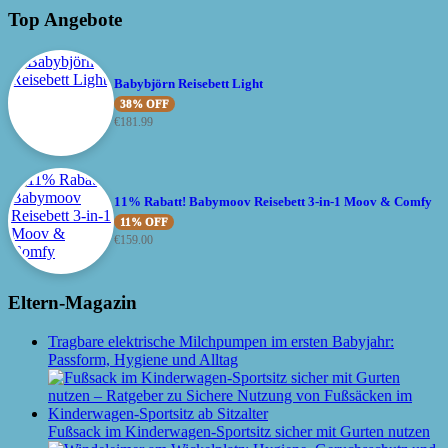
Top Angebote
Babybjörn Reisebett Light
38% OFF
€
181.99
11% Rabatt! Babymoov Reisebett 3-in-1 Moov & Comfy
11% OFF
€
159.00
Eltern-Magazin
Tragbare elektrische Milchpumpen im ersten Babyjahr:
Passform, Hygiene und Alltag
Fußsack im Kinderwagen-Sportsitz sicher mit Gurten nutzen