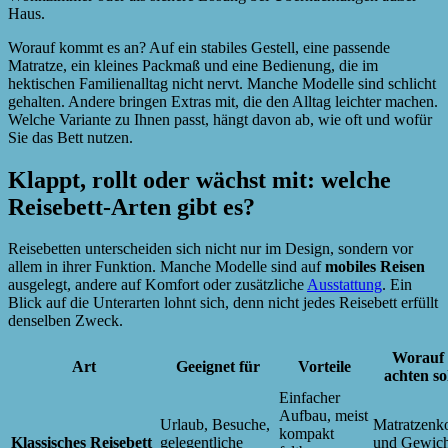
Haus.
Worauf kommt es an? Auf ein stabiles Gestell, eine passende
Matratze, ein kleines Packmaß und eine Bedienung, die im
hektischen Familienalltag nicht nervt. Manche Modelle sind schlicht
gehalten. Andere bringen Extras mit, die den Alltag leichter machen.
Welche Variante zu Ihnen passt, hängt davon ab, wie oft und wofür
Sie das Bett nutzen.
Klappt, rollt oder wächst mit: welche
Reisebett-Arten gibt es?
Reisebetten unterscheiden sich nicht nur im Design, sondern vor
allem in ihrer Funktion. Manche Modelle sind auf
mobiles Reisen
ausgelegt, andere auf Komfort oder zusätzliche
Ausstattung
. Ein
Blick auf die Unterarten lohnt sich, denn nicht jedes Reisebett erfüllt
denselben Zweck.
Worauf 
Art
Geeignet für
Vorteile
achten so
Einfacher
Aufbau, meist
Urlaub, Besuche,
Matratzenk
kompakt
Klassisches Reisebett
gelegentliche
und Gewich