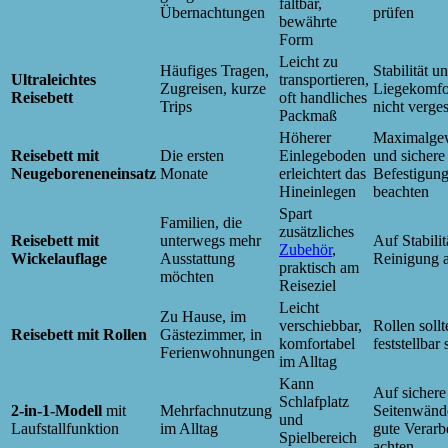
faltbar,
Übernachtungen
prüfen
bewährte
Form
Leicht zu
Häufiges Tragen,
Stabilität u
Ultraleichtes
transportieren,
Zugreisen, kurze
Liegekomfo
Reisebett
oft handliches
Trips
nicht verge
Packmaß
Höherer
Maximalge
Reisebett mit
Die ersten
Einlegeboden
und sichere
Neugeboreneneinsatz
Monate
erleichtert das
Befestigun
Hineinlegen
beachten
Spart
Familien, die
zusätzliches
Reisebett mit
unterwegs mehr
Auf Stabilit
Zubehör
,
Wickelauflage
Ausstattung
Reinigung 
praktisch am
möchten
Reiseziel
Leicht
Zu Hause, im
verschiebbar,
Rollen sollt
Reisebett mit Rollen
Gästezimmer, in
komfortabel
feststellbar 
Ferienwohnungen
im Alltag
Kann
Auf sichere
Schlafplatz
2-in-1-Modell
mit
Mehrfachnutzung
Seitenwänd
und
Laufstallfunktion
im Alltag
gute Verarb
Spielbereich
achten