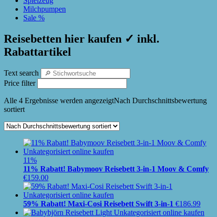
Spielzeug
Milchpumpen
Sale %
Reisebetten hier kaufen ✓ inkl.
Rabattartikel
Text search
Price filter
Alle 4 Ergebnisse werden angezeigt
Nach Durchschnittsbewertung
sortiert
11%
11% Rabatt! Babymoov Reisebett 3-in-1 Moov & Comfy
€
159.00
59% Rabatt! Maxi-Cosi Reisebett Swift 3-in-1
€
186.99