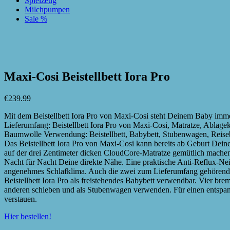
Spielzeug
Milchpumpen
Sale %
zur Wunschliste hinzufügen
zur Wunschliste hinzufügen
Maxi-Cosi Beistellbett Iora Pro
€
239.99
Mit dem Beistellbett Iora Pro von Maxi-Cosi steht Deinem Baby immer
Lieferumfang: Beistellbett Iora Pro von Maxi-Cosi, Matratze, Ablage
Baumwolle Verwendung: Beistellbett, Babybett, Stubenwagen, Reisebe
Das Beistellbett Iora Pro von Maxi-Cosi kann bereits ab Geburt Dein
auf der drei Zentimeter dicken CloudCore-Matratze gemütlich machen.
Nacht für Nacht Deine direkte Nähe. Eine praktische Anti-Reflux-N
angenehmes Schlafklima. Auch die zwei zum Lieferumfang gehörende
Beistellbett Iora Pro als freistehendes Babybett verwendbar. Vier br
anderen schieben und als Stubenwagen verwenden. Für einen entspa
verstauen.
Hier bestellen!