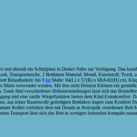
 und überall ein Schlafplatz in Deiner Nähe zur Verfügung. Das komfo
korb, Transporttasche, 2 Bettlaken Material: Metall, Kunststoff, Text
tt Belastbarkeit: bis 9
kg
Maße: 94(L) x 57(B) x 68,8-82(H) cm, Kla
es Minis verwendet werden. Mit ihm steht Deinem Kleinen ein gemütlic
 Dank fünf verschiedener Höheneinstellungen lässt sich das Beistellbe
eigung und eine sanfte Wiegefunktion bieten dem Kind Extrakomfort. 
n, aus reiner Baumwolle gefertigten Bettlaken tragen zum Komfort D
emsbare Rollen verleihen dem mit Details in Holzoptik versehenen Bett 
nnten Transport lässt sich das Bett in wenigen Sekunden kompakt zu