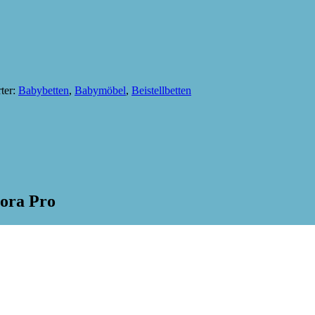
ter:
Babybetten
,
Babymöbel
,
Beistellbetten
Iora Pro