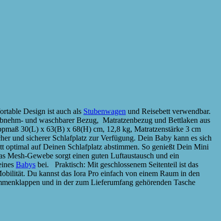
rtable Design ist auch als
Stubenwagen
und Reisebett verwendbar.
il, abnehm- und waschbarer Bezug, Matratzenbezug und Bettlaken aus
ppmaß 30(L) x 63(B) x 68(H) cm, 12,8 kg, Matratzenstärke 3 cm
her und sicherer Schlafplatz zur Verfügung. Dein Baby kann es sich
tt optimal auf Deinen Schlafplatz abstimmen. So genießt Dein Mini
Das Mesh-Gewebe sorgt einen guten Luftaustausch und ein
eines
Babys
bei. Praktisch: Mit geschlossenem Seitenteil ist das
Mobilität. Du kannst das Iora Pro einfach von einem Raum in den
sammenklappen und in der zum Lieferumfang gehörenden Tasche