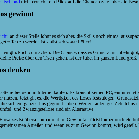
eutschland
nicht erreicht, ein Blick auf die Chancen zeigt aber die Beso
Los gewinnt
icht
, an dieser Stelle lohnt es sich aber, die Skills noch einmal auszup
troffen zu werden ist statistisch sogar höher!
hen glücklich zu machen. Die Chance, dass es Grund zum Jubeln gibt, li
eine Preise über den Tisch gehen, ist der Jubel im ganzen Land groß.
Los denken
Lotterie bequem im Internet kaufen. Es braucht keinen PC, ein internetf
nutzen. Jetzt gilt es, die Wertigkeit des Loses festzulegen. Grundsätzlic
e sich ein ganzes Los gegönnt haben. Wer ein anteiliges Zehntellos er
nftel- und Zwanzigstellose sind ein Alternative.
 Einsatzes ist überschaubar und im Gewinnfall fließt immer noch ein 
 gemeinsamen Anteilen und wenn es zum Gewinn kommt, wird geteilt. 