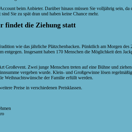
Account beim Anbieter. Darüber hinaus müssen Sie volljährig sein, da 
t sind Sie zu spät dran und haben keine Chance mehr.
 findet die Ziehung statt
e Tradition wie das jährliche Plätzchenbacken. Pünktlich am Morgen d
sam entgegen. Insgesamt haben 170 Menschen die Möglichkeit den Jack
eine Art Großevent. Zwei junge Menschen treten auf eine Bühne und zi
winnsumme vergeben wurde. Klein- und Großgewinne lösen regelmäßig f
lle Weihnachtswünsche der Familie erfüllt werden.
eitere Preise in verschiedenen Preisklassen.
nehmen
uro