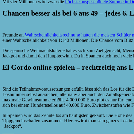
Mit vier Millionen wird zwar die
höchste ausgeschüttete Summe in D
Chancen besser als bei 6 aus 49 – jedes 6. 
Freunde an
Wahrscheinlichkeitsrechnung hatten die meisten Schüler n
einer Wahrscheinlichkeit von 1:140 Millionen. Die Chance vom Blitz ge
Die spanische Weihnachtslotterie hat es sich zum Ziel gemacht, Mensc
Jackpot und damit den Hauptgewinn. Da in Spanien auch noch viele kl
El Gordo online spielen – rechtzeitig ans 
Sind die Teilnahmevoraussetzungen erfüllt, lässt sich das Los für die 
Losnummer selbst aussuchen, alternativ aber auch den Zufallsgenerator 
maximale Gewinnsumme erhöht. 4.000.000 Euro gibt es nur für jene, di
sich bei einem Hundertstellos auf 40.000 Euro. Zwischenstufen wie Fü
In Spanien wird das Zehntellos am häufigsten gekauft. Die Höhe des
Tippgemeinschaften zusammen. Hier erwirbt man sein ganzes Los in
„Jackpot“.