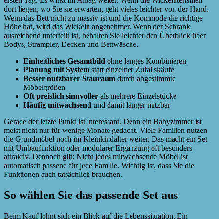
ersten Tag. Es wirkt im Alltag weiter. Wenn die Wickelutensilien
dort liegen, wo Sie sie erwarten, geht vieles leichter von der Hand.
Wenn das Bett nicht zu massiv ist und die Kommode die richtige
Höhe hat, wird das Wickeln angenehmer. Wenn der Schrank
ausreichend unterteilt ist, behalten Sie leichter den Überblick über
Bodys, Strampler, Decken und Bettwäsche.
Einheitliches Gesamtbild
ohne langes Kombinieren
Planung mit System
statt einzelner Zufallskäufe
Besser nutzbarer Stauraum
durch abgestimmte
Möbelgrößen
Oft preislich sinnvoller
als mehrere Einzelstücke
Häufig mitwachsend
und damit länger nutzbar
Gerade der letzte Punkt ist interessant. Denn ein Babyzimmer ist
meist nicht nur für wenige Monate gedacht. Viele Familien nutzen
die Grundmöbel noch im Kleinkindalter weiter. Das macht ein Set
mit Umbaufunktion oder modularer Ergänzung oft besonders
attraktiv. Dennoch gilt: Nicht jedes mitwachsende Möbel ist
automatisch passend für jede Familie. Wichtig ist, dass Sie die
Funktionen auch tatsächlich brauchen.
So wählen Sie das passende Set aus
Beim Kauf lohnt sich ein Blick auf die Lebenssituation. Ein