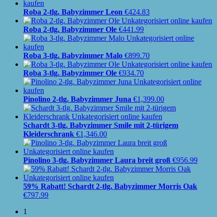
Roba 2-tlg. Babyzimmer Leon
€
424.83
Roba 2-tlg. Babyzimmer Ole
€
441.99
Roba 3-tlg. Babyzimmer Malo
€
899.70
Roba 3-tlg. Babyzimmer Ole
€
934.70
Pinolino 2-tlg. Babyzimmer Juna
€
1,399.00
Schardt 3-tlg. Babyzimmer Smile mit 2-türigem
Kleiderschrank
€
1,346.00
Pinolino 3-tlg. Babyzimmer Laura breit groß
€
956.99
59% Rabatt! Schardt 2-tlg. Babyzimmer Morris Oak
€
797.99
1