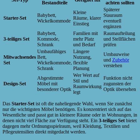
Bestandteile
achten sollten
Späterer
Kleine
Babybett,
Stauraum
Starter-Set
Räume, klarer
Wickelkommode
eventuell
Einstieg
ergänzen
Babybett,
Familien mit
Raumaufteilung
3-teiliges Set
Kommode,
mehr Platz
und Stellflächen
Schrank
und Bedarf
prüfen
Umbaufähiges
Längere
Umbauweise
Mitwachsendes
Bett,
Nutzung,
und
Zubehör
Set
Wickelkommode,
flexible
verstehen
Schrank
Planung
Wer Wert auf
Abgestimmte
Funktion nicht
Stil und
Design-Set
Möbel mit
zugunsten der
Raumwirkung
besonderer Optik
Optik übersehen
legt
Das
Starter-Set
ist oft die naheliegende Wahl, wenn Sie zunächst
nur die wichtigsten Möbel benötigen. Es konzentriert sich auf das
Wesentliche und passt gut in kleinere Räume oder in Wohnungen, in
denen nicht viel Fläche zur Verfügung steht. Ein
3-teiliges Set
bietet
dagegen mehr Ordnungsspielraum, weil Kleidung, Textilien und
Pflegeutensilien direkt mitgedacht werden.