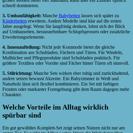
großes Modell bietet viel Stauraum, kann aber ein Zimmer optisch
schnell dominieren.
3. Umbaufähigkeit:
Manche
Babybetten
lassen sich später zu
Kinderbetten
erweitern. Andere Modelle sind klar auf die ersten
Jahre ausgelegt. Wenn Sie langfristig denken, lohnt sich der Blick
auf Umbauseiten, herausnehmbare Schlupfsprossen oder zusätzliche
Erweiterungselemente.
4. Innenaufteilung:
Nicht jede Kommode bietet die gleiche
Kombination aus Schubladen, Fächern und Türen. Für Windeln,
Mulltücher und Pflegeprodukte sind Schubladen praktisch. Für
größere Textilien oder Vorräte sind Fächer hinter Türen oft sinnvoll.
5. Stilrichtung:
Manche Sets wirken eher ruhig und zurückhaltend,
andere setzen bewusst Akzente. Ein Babyzimmer in Weiß und
Naturholz lässt sich flexibel kombinieren. Ein Set mit farbigen
Fronten oder markanter Formgebung gibt dem Raum dagegen mehr
Charakter.
Welche Vorteile im Alltag wirklich
spürbar sind
Ein gut gewähltes Komplett-Set zeigt seinen Nutzen nicht nur am