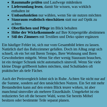
Raummaße prüfen
und Laufwege mitdenken
Lieferumfang lesen
, damit Sie wissen, was wirklich
enthalten ist
Umbaufunktion
nur wählen, wenn Sie sie nutzen möchten
Stauraum realistisch einschätzen
statt nur auf Optik zu
achten
Oberflächen und Pflege
im Blick behalten
Höhe der Wickelkommode
auf Ihre Körpergröße abstimmen
Stil des Zimmers
mit Textilien und Deko später ergänzen
Ein häufiger Fehler ist, sich nur vom Gesamtbild leiten zu lassen.
Natürlich darf das Babyzimmer gefallen. Doch im Alltag zeigt sich
schnell, ob ein Set mit Ihrem Tempo, Ihrer Wohnung und Ihren
Gewohnheiten mitgeht. Wenn Sie eher wenig Stauraum brauchen,
ist ein riesiger Schrank nicht automatisch sinnvoll. Wenn Sie viele
kleine Dinge griffbereit halten möchten, sind Schubladen oft
praktischer als tiefe Fächer.
Auch der Preisvergleich lohnt sich in Ruhe. Achten Sie nicht nur auf
die Summe, sondern auf den tatsächlichen Nutzen. Ein Set mit mehr
Bestandteilen kann auf den ersten Blick teurer wirken, ist aber
manchmal sinnvoller als mehrere Einzelkäufe. Umgekehrt ist ein
reduziertes Set oft die bessere Wahl, wenn Sie bereits Möbel
besitzen oder bestimmte Teile separat planen.