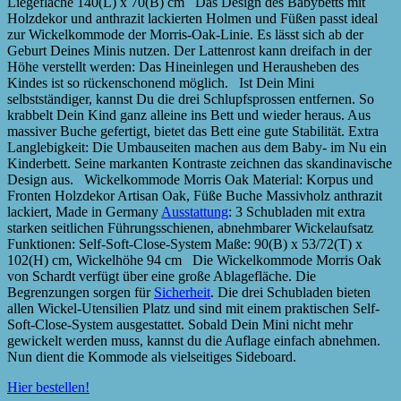
Liegefläche 140(L) x 70(B) cm Das Design des Babybetts mit
Holzdekor und anthrazit lackierten Holmen und Füßen passt ideal
zur Wickelkommode der Morris-Oak-Linie. Es lässt sich ab der
Geburt Deines Minis nutzen. Der Lattenrost kann dreifach in der
Höhe verstellt werden: Das Hineinlegen und Herausheben des
Kindes ist so rückenschonend möglich. Ist Dein Mini
selbstständiger, kannst Du die drei Schlupfsprossen entfernen. So
krabbelt Dein Kind ganz alleine ins Bett und wieder heraus. Aus
massiver Buche gefertigt, bietet das Bett eine gute Stabilität. Extra
Langlebigkeit: Die Umbauseiten machen aus dem Baby- im Nu ein
Kinderbett. Seine markanten Kontraste zeichnen das skandinavische
Design aus. Wickelkommode Morris Oak Material: Korpus und
Fronten Holzdekor Artisan Oak, Füße Buche Massivholz anthrazit
lackiert, Made in Germany
Ausstattung
: 3 Schubladen mit extra
starken seitlichen Führungsschienen, abnehmbarer Wickelaufsatz
Funktionen: Self-Soft-Close-System Maße: 90(B) x 53/72(T) x
102(H) cm, Wickelhöhe 94 cm Die Wickelkommode Morris Oak
von Schardt verfügt über eine große Ablagefläche. Die
Begrenzungen sorgen für
Sicherheit
. Die drei Schubladen bieten
allen Wickel-Utensilien Platz und sind mit einem praktischen Self-
Soft-Close-System ausgestattet. Sobald Dein Mini nicht mehr
gewickelt werden muss, kannst du die Auflage einfach abnehmen.
Nun dient die Kommode als vielseitiges Sideboard.
Hier bestellen!