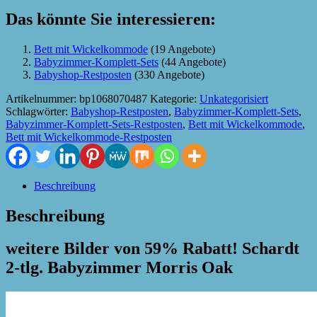
Das könnte Sie interessieren:
Bett mit Wickelkommode
(19 Angebote)
Babyzimmer-Komplett-Sets
(44 Angebote)
Babyshop-Restposten
(330 Angebote)
Artikelnummer:
bp1068070487
Kategorie:
Unkategorisiert
Schlagwörter:
Babyshop-Restposten
,
Babyzimmer-Komplett-Sets
,
Babyzimmer-Komplett-Sets-Restposten
,
Bett mit Wickelkommode
,
Bett mit Wickelkommode-Restposten
Beschreibung
Beschreibung
weitere Bilder von 59% Rabatt! Schardt
2-tlg. Babyzimmer Morris Oak