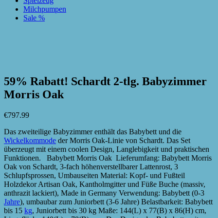
Spielzeug
Milchpumpen
Sale %
zur Wunschliste hinzufügen
zur Wunschliste hinzufügen
59% Rabatt! Schardt 2-tlg. Babyzimmer
Morris Oak
€
797.99
Das zweiteilige Babyzimmer enthält das Babybett und die
Wickelkommode
der Morris Oak-Linie von Schardt. Das Set
überzeugt mit einem coolen Design, Langlebigkeit und praktischen
Funktionen. Babybett Morris Oak Lieferumfang: Babybett Morris
Oak von Schardt, 3-fach höhenverstellbarer Lattenrost, 3
Schlupfsprossen, Umbauseiten Material: Kopf- und Fußteil
Holzdekor Artisan Oak, Kantholmgitter und Füße Buche (massiv,
anthrazit lackiert), Made in Germany Verwendung: Babybett (0-3
Jahre
), umbaubar zum Juniorbett (3-6 Jahre) Belastbarkeit: Babybett
bis 15
kg
, Juniorbett bis 30 kg Maße: 144(L) x 77(B) x 86(H) cm,