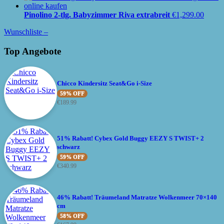
Pinolino 2-tlg. Babyzimmer Riva extrabreit
€
1,299.00
Wunschliste –
Top Angebote
Chicco Kindersitz Seat&Go i-Size
59% OFF
€
189.99
51% Rabatt! Cybex Gold Buggy EEZY S TWIST+ 2
schwarz
59% OFF
€
340.99
46% Rabatt! Träumeland Matratze Wolkenmeer 70×140
cm
58% OFF