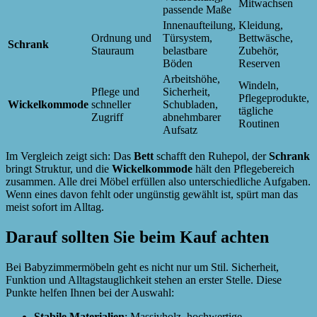
Mitwachsen
passende Maße
Innenaufteilung,
Kleidung,
Ordnung und
Türsystem,
Bettwäsche,
Schrank
Stauraum
belastbare
Zubehör,
Böden
Reserven
Arbeitshöhe,
Windeln,
Pflege und
Sicherheit,
Pflegeprodukte,
Wickelkommode
schneller
Schubladen,
tägliche
Zugriff
abnehmbarer
Routinen
Aufsatz
Im Vergleich zeigt sich: Das
Bett
schafft den Ruhepol, der
Schrank
bringt Struktur, und die
Wickelkommode
hält den Pflegebereich
zusammen. Alle drei Möbel erfüllen also unterschiedliche Aufgaben.
Wenn eines davon fehlt oder ungünstig gewählt ist, spürt man das
meist sofort im Alltag.
Darauf sollten Sie beim Kauf achten
Bei Babyzimmermöbeln geht es nicht nur um Stil. Sicherheit,
Funktion und Alltagstauglichkeit stehen an erster Stelle. Diese
Punkte helfen Ihnen bei der Auswahl:
Stabile Materialien
: Massivholz, hochwertige