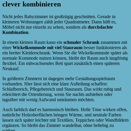
clever kombinieren
Nicht jedes Babyzimmer ist großzügig geschnitten. Gerade in
kleineren Wohnungen zählt jeder Quadratmeter. Dann hilft es,
Möbel nicht nur einzeln zu sehen, sondern als
durchdachte
Kombination
.
In einem kleinen Raum kann ein
schmaler Schrank
zusammen mit
einer
Wickelkommode mit viel Stauraum
besser funktionieren als
ein breiter Kleiderschrank. Wenn Sie die Wickelkommode später als
normale Kommode nutzen können, bleibt der Raum auch langfristig
flexibel. Ein mitwachsendes Bett spart zusätzlich einen späteren
Neukauf.
In größeren Zimmern ist dagegen mehr Gestaltungsspielraum
vorhanden. Hier lässt sich eine klare Aufteilung schaffen:
Schlafbereich, Pflegebereich und Stauraum. Das wirkt ruhig und
erleichtert die Orientierung, wenn Sie nachts aufstehen oder
tagsüber mit wenig Aufwand umräumen möchten.
Auch farblich darf es harmonisch bleiben. Helle Töne wirken offen,
natürliche Holzoberflächen bringen Wärme, und neutrale Farben
lassen sich später leichter mit Textilien, Teppichen oder Wandbildern
ergänzen. So bleibt das Zimmer wandelbar, ohne beliebig zu
wirken.