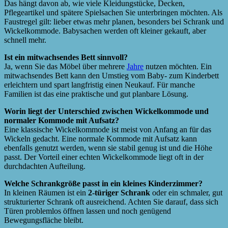
Das hängt davon ab, wie viele Kleidungstücke, Decken,
Pflegeartikel und spätere Spielsachen Sie unterbringen möchten. Als
Faustregel gilt: lieber etwas mehr planen, besonders bei Schrank und
Wickelkommode. Babysachen werden oft kleiner gekauft, aber
schnell mehr.
Ist ein mitwachsendes Bett sinnvoll?
Ja, wenn Sie das Möbel über mehrere
Jahre
nutzen möchten. Ein
mitwachsendes Bett kann den Umstieg vom Baby- zum Kinderbett
erleichtern und spart langfristig einen Neukauf. Für manche
Familien ist das eine praktische und gut planbare Lösung.
Worin liegt der Unterschied zwischen Wickelkommode und
normaler Kommode mit Aufsatz?
Eine klassische Wickelkommode ist meist von Anfang an für das
Wickeln gedacht. Eine normale Kommode mit Aufsatz kann
ebenfalls genutzt werden, wenn sie stabil genug ist und die Höhe
passt. Der Vorteil einer echten Wickelkommode liegt oft in der
durchdachten Aufteilung.
Welche Schrankgröße passt in ein kleines Kinderzimmer?
In kleinen Räumen ist ein
2-türiger Schrank
oder ein schmaler, gut
strukturierter Schrank oft ausreichend. Achten Sie darauf, dass sich
Türen problemlos öffnen lassen und noch genügend
Bewegungsfläche bleibt.