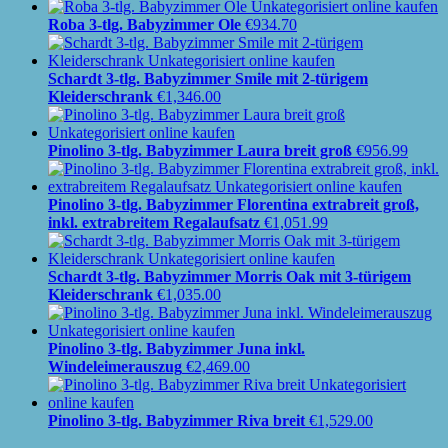
Roba 3-tlg. Babyzimmer Ole
€
934.70
Schardt 3-tlg. Babyzimmer Smile mit 2-türigem
Kleiderschrank
€
1,346.00
Pinolino 3-tlg. Babyzimmer Laura breit groß
€
956.99
Pinolino 3-tlg. Babyzimmer Florentina extrabreit groß,
inkl. extrabreitem Regalaufsatz
€
1,051.99
Schardt 3-tlg. Babyzimmer Morris Oak mit 3-türigem
Kleiderschrank
€
1,035.00
Pinolino 3-tlg. Babyzimmer Juna inkl.
Windeleimerauszug
€
2,469.00
Pinolino 3-tlg. Babyzimmer Riva breit
€
1,529.00