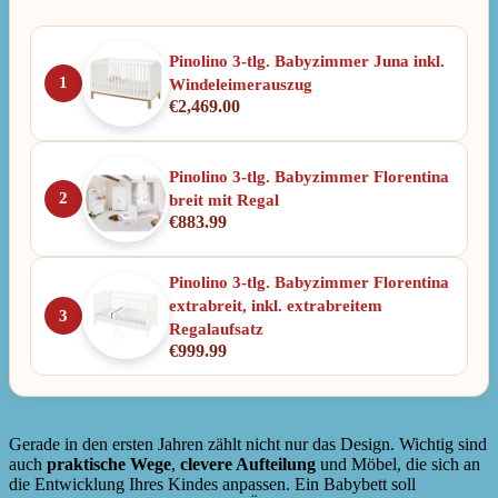
Pinolino 3-tlg. Babyzimmer Juna inkl.
1
Windeleimerauszug
€
2,469.00
Pinolino 3-tlg. Babyzimmer Florentina
2
breit mit Regal
€
883.99
Pinolino 3-tlg. Babyzimmer Florentina
extrabreit, inkl. extrabreitem
3
Regalaufsatz
€
999.99
Gerade in den ersten Jahren zählt nicht nur das Design. Wichtig sind
auch
praktische Wege
,
clevere Aufteilung
und Möbel, die sich an
die Entwicklung Ihres Kindes anpassen. Ein Babybett soll