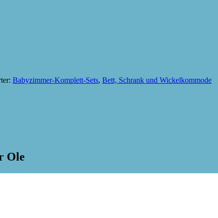
ter:
Babyzimmer-Komplett-Sets
,
Bett, Schrank und Wickelkommode
r Ole