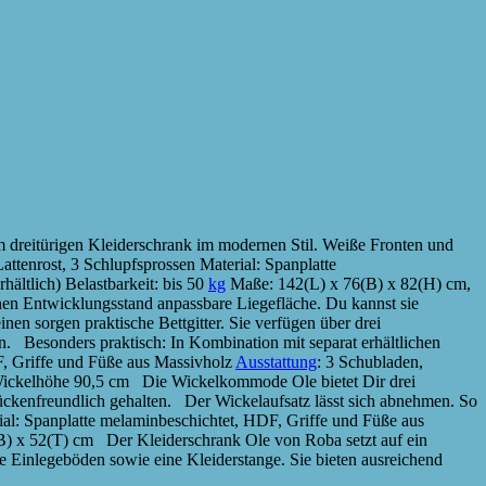
 dreitürigen Kleiderschrank im modernen Stil. Weiße Fronten und
tenrost, 3 Schlupfsprossen Material: Spanplatte
hältlich) Belastbarkeit: bis 50
kg
Maße: 142(L) x 76(B) x 82(H) cm,
en Entwicklungsstand anpassbare Liegefläche. Du kannst sie
nen sorgen praktische Bettgitter. Sie verfügen über drei
ern. Besonders praktisch: In Kombination mit separat erhältlichen
F, Griffe und Füße aus Massivholz
Ausstattung
: 3 Schubladen,
 Wickelhöhe 90,5 cm Die Wickelkommode Ole bietet Dir drei
ückenfreundlich gehalten. Der Wickelaufsatz lässt sich abnehmen. So
ial: Spanplatte melaminbeschichtet, HDF, Griffe und Füße aus
(B) x 52(T) cm Der Kleiderschrank Ole von Roba setzt auf ein
e Einlegeböden sowie eine Kleiderstange. Sie bieten ausreichend