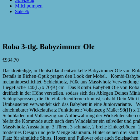
Spielzeug
Milchpumpen
Sale %
zur Wunschliste hinzufügen
zur Wunschliste hinzufügen
Roba 3-tlg. Babyzimmer Ole
€
934.70
Das dreiteilige, in Deutschland entwickelte Babyzimmer Ole von Ro
Details in Eichen-Optik prägen den Look der Möbel. Kombi-Babybett 
melaminbeschichtet, Schichtholz, Füße aus Massivholz Verwendung:
Liegefläche 140(L) x 70(B) cm Das Kombi-Babybett Ole von Roba beg
dreifach in der Höhe verstellen, sodass sich das Ablegen Deines Mini
Schlupfsprossen, die Du einfach entfernen kannst, sobald Dein Mini in
Umbauseiten verwandelt sich das Babybett in eine Juniorvariante. 
abnehmbarer Wickelaufsatz Funktionen: Vollauszug Maße: 98(H) x 1
Schubladen mit Vollauszug zur Aufbewahrung der Wickelutensilien od
bleibt die Kommode auch nach dem Windelalter ein stilvoller und pra
Massivholz Ausstattung: 3 Türen, 3 schmale, 2 breite Einlegeböden,
modernes Design und jede Menge Stauraum. Hinter seinen drei sanft u
Platz für sämtliche Shirts, Hosen und Pullover oder auch Spielsachen