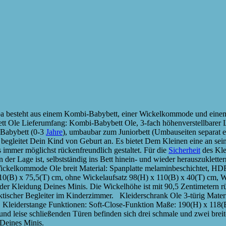
ba besteht aus einem Kombi-Babybett, einer Wickelkommode und einem
Ole Lieferumfang: Kombi-Babybett Ole, 3-fach höhenverstellbarer Lat
 Babybett (0-3
Jahre
), umbaubar zum Juniorbett (Umbauseiten separat er
leitet Dein Kind von Geburt an. Es bietet Dem Kleinen eine an sein
s immer möglichst rückenfreundlich gestaltet. Für die
Sicherheit
des Klei
 der Lage ist, selbstständig ins Bett hinein- und wieder herauszuklett
Wickelkommode Ole breit Material: Spanplatte melaminbeschichtet, HD
10(B) x 75,5(T) cm, ohne Wickelaufsatz 98(H) x 110(B) x 40(T) cm,
er Kleidung Deines Minis. Die Wickelhöhe ist mit 90,5 Zentimetern r
ktischer Begleiter im Kinderzimmer. Kleiderschrank Ole 3-türig Mater
 1 Kleiderstange Funktionen: Soft-Close-Funktion Maße: 190(H) x 118
nd leise schließenden Türen befinden sich drei schmale und zwei breit
 Deines Minis.