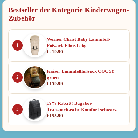
Bestseller der Kategorie Kinderwagen-
Zubehör
Werner Christ Baby Lammfell-
1
Fußsack Flims beige
€
219.90
Kaiser Lammfellfußsack COOSY
2
gruen
€
159.99
19% Rabatt! Bugaboo
3
Transporttasche Komfort schwarz
€
155.99