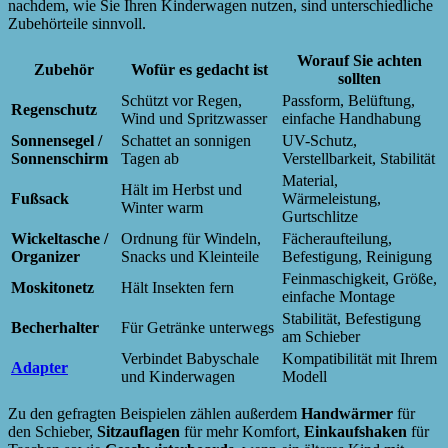
nachdem, wie Sie Ihren Kinderwagen nutzen, sind unterschiedliche
Zubehörteile sinnvoll.
Worauf Sie achten
Zubehör
Wofür es gedacht ist
sollten
Schützt vor Regen,
Passform, Belüftung,
Regenschutz
Wind und Spritzwasser
einfache Handhabung
Sonnensegel /
Schattet an sonnigen
UV-Schutz,
Sonnenschirm
Tagen ab
Verstellbarkeit, Stabilität
Material,
Hält im Herbst und
Fußsack
Wärmeleistung,
Winter warm
Gurtschlitze
Wickeltasche /
Ordnung für Windeln,
Fächeraufteilung,
Organizer
Snacks und Kleinteile
Befestigung, Reinigung
Feinmaschigkeit, Größe,
Moskitonetz
Hält Insekten fern
einfache Montage
Stabilität, Befestigung
Becherhalter
Für Getränke unterwegs
am Schieber
Verbindet Babyschale
Kompatibilität mit Ihrem
Adapter
und Kinderwagen
Modell
Zu den gefragten Beispielen zählen außerdem
Handwärmer
für
den Schieber,
Sitzauflagen
für mehr Komfort,
Einkaufshaken
für