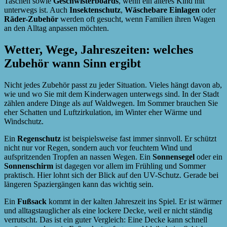
Taschen sowie
Geschwisterboards
, wenn ein älteres Kind mit
unterwegs ist. Auch
Insektenschutz
,
Wäschebare Einlagen
oder
Räder-Zubehör
werden oft gesucht, wenn Familien ihren Wagen
an den Alltag anpassen möchten.
Wetter, Wege, Jahreszeiten: welches
Zubehör wann Sinn ergibt
Nicht jedes Zubehör passt zu jeder Situation. Vieles hängt davon ab,
wie und wo Sie mit dem Kinderwagen unterwegs sind. In der Stadt
zählen andere Dinge als auf Waldwegen. Im Sommer brauchen Sie
eher Schatten und Luftzirkulation, im Winter eher Wärme und
Windschutz.
Ein
Regenschutz
ist beispielsweise fast immer sinnvoll. Er schützt
nicht nur vor Regen, sondern auch vor feuchtem Wind und
aufspritzenden Tropfen an nassen Wegen. Ein
Sonnensegel
oder ein
Sonnenschirm
ist dagegen vor allem im Frühling und Sommer
praktisch. Hier lohnt sich der Blick auf den UV-Schutz. Gerade bei
längeren Spaziergängen kann das wichtig sein.
Ein
Fußsack
kommt in der kalten Jahreszeit ins Spiel. Er ist wärmer
und alltagstauglicher als eine lockere Decke, weil er nicht ständig
verrutscht. Das ist ein guter Vergleich: Eine Decke kann schnell