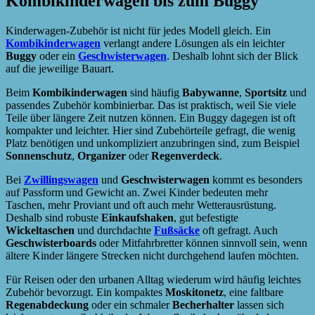
Kombikinderwagen bis zum Buggy
Kinderwagen-Zubehör ist nicht für jedes Modell gleich. Ein
Kombikinderwagen
verlangt andere Lösungen als ein leichter
Buggy
oder ein
Geschwisterwagen
. Deshalb lohnt sich der Blick
auf die jeweilige Bauart.
Beim
Kombikinderwagen
sind häufig
Babywanne
,
Sportsitz
und
passendes Zubehör kombinierbar. Das ist praktisch, weil Sie viele
Teile über längere Zeit nutzen können. Ein Buggy dagegen ist oft
kompakter und leichter. Hier sind Zubehörteile gefragt, die wenig
Platz benötigen und unkompliziert anzubringen sind, zum Beispiel
Sonnenschutz
,
Organizer
oder
Regenverdeck
.
Bei
Zwillingswagen
und
Geschwisterwagen
kommt es besonders
auf Passform und Gewicht an. Zwei Kinder bedeuten mehr
Taschen, mehr Proviant und oft auch mehr Wetterausrüstung.
Deshalb sind robuste
Einkaufshaken
, gut befestigte
Wickeltaschen
und durchdachte
Fußsäcke
oft gefragt. Auch
Geschwisterboards
oder Mitfahrbretter können sinnvoll sein, wenn
ältere Kinder längere Strecken nicht durchgehend laufen möchten.
Für Reisen oder den urbanen Alltag wiederum wird häufig leichtes
Zubehör bevorzugt. Ein kompaktes
Moskitonetz
, eine faltbare
Regenabdeckung
oder ein schmaler
Becherhalter
lassen sich