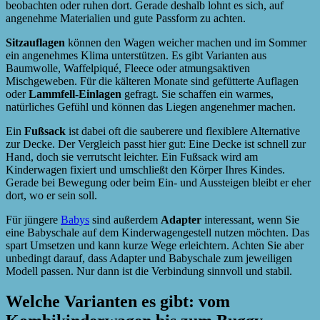
beobachten oder ruhen dort. Gerade deshalb lohnt es sich, auf
angenehme Materialien und gute Passform zu achten.
Sitzauflagen
können den Wagen weicher machen und im Sommer
ein angenehmes Klima unterstützen. Es gibt Varianten aus
Baumwolle, Waffelpiqué, Fleece oder atmungsaktiven
Mischgeweben. Für die kälteren Monate sind gefütterte Auflagen
oder
Lammfell-Einlagen
gefragt. Sie schaffen ein warmes,
natürliches Gefühl und können das Liegen angenehmer machen.
Ein
Fußsack
ist dabei oft die sauberere und flexiblere Alternative
zur Decke. Der Vergleich passt hier gut: Eine Decke ist schnell zur
Hand, doch sie verrutscht leichter. Ein Fußsack wird am
Kinderwagen fixiert und umschließt den Körper Ihres Kindes.
Gerade bei Bewegung oder beim Ein- und Aussteigen bleibt er eher
dort, wo er sein soll.
Für jüngere
Babys
sind außerdem
Adapter
interessant, wenn Sie
eine Babyschale auf dem Kinderwagengestell nutzen möchten. Das
spart Umsetzen und kann kurze Wege erleichtern. Achten Sie aber
unbedingt darauf, dass Adapter und Babyschale zum jeweiligen
Modell passen. Nur dann ist die Verbindung sinnvoll und stabil.
Welche Varianten es gibt: vom