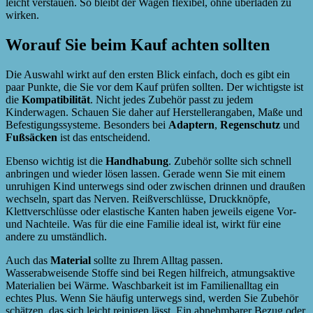
leicht verstauen. So bleibt der Wagen flexibel, ohne überladen zu
wirken.
Worauf Sie beim Kauf achten sollten
Die Auswahl wirkt auf den ersten Blick einfach, doch es gibt ein
paar Punkte, die Sie vor dem Kauf prüfen sollten. Der wichtigste ist
die
Kompatibilität
. Nicht jedes Zubehör passt zu jedem
Kinderwagen. Schauen Sie daher auf Herstellerangaben, Maße und
Befestigungssysteme. Besonders bei
Adaptern
,
Regenschutz
und
Fußsäcken
ist das entscheidend.
Ebenso wichtig ist die
Handhabung
. Zubehör sollte sich schnell
anbringen und wieder lösen lassen. Gerade wenn Sie mit einem
unruhigen Kind unterwegs sind oder zwischen drinnen und draußen
wechseln, spart das Nerven. Reißverschlüsse, Druckknöpfe,
Klettverschlüsse oder elastische Kanten haben jeweils eigene Vor-
und Nachteile. Was für die eine Familie ideal ist, wirkt für eine
andere zu umständlich.
Auch das
Material
sollte zu Ihrem Alltag passen.
Wasserabweisende Stoffe sind bei Regen hilfreich, atmungsaktive
Materialien bei Wärme. Waschbarkeit ist im Familienalltag ein
echtes Plus. Wenn Sie häufig unterwegs sind, werden Sie Zubehör
schätzen, das sich leicht reinigen lässt. Ein abnehmbarer Bezug oder