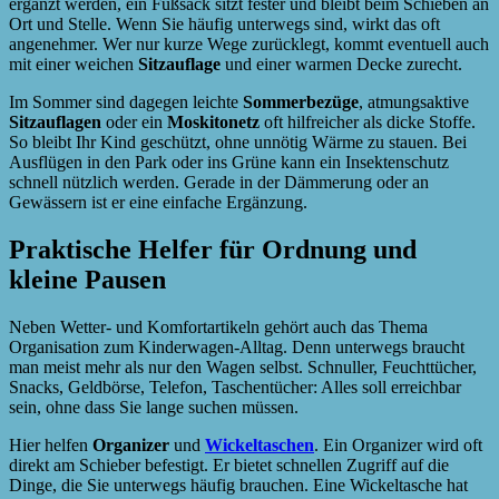
ergänzt werden, ein Fußsack sitzt fester und bleibt beim Schieben an
Ort und Stelle. Wenn Sie häufig unterwegs sind, wirkt das oft
angenehmer. Wer nur kurze Wege zurücklegt, kommt eventuell auch
mit einer weichen
Sitzauflage
und einer warmen Decke zurecht.
Im Sommer sind dagegen leichte
Sommerbezüge
, atmungsaktive
Sitzauflagen
oder ein
Moskitonetz
oft hilfreicher als dicke Stoffe.
So bleibt Ihr Kind geschützt, ohne unnötig Wärme zu stauen. Bei
Ausflügen in den Park oder ins Grüne kann ein Insektenschutz
schnell nützlich werden. Gerade in der Dämmerung oder an
Gewässern ist er eine einfache Ergänzung.
Praktische Helfer für Ordnung und
kleine Pausen
Neben Wetter- und Komfortartikeln gehört auch das Thema
Organisation zum Kinderwagen-Alltag. Denn unterwegs braucht
man meist mehr als nur den Wagen selbst. Schnuller, Feuchttücher,
Snacks, Geldbörse, Telefon, Taschentücher: Alles soll erreichbar
sein, ohne dass Sie lange suchen müssen.
Hier helfen
Organizer
und
Wickeltaschen
. Ein Organizer wird oft
direkt am Schieber befestigt. Er bietet schnellen Zugriff auf die
Dinge, die Sie unterwegs häufig brauchen. Eine Wickeltasche hat