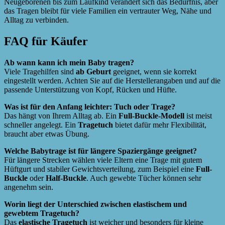
Neugeborenen bis zum Laufkind verändert sich das Bedürfnis, aber
das Tragen bleibt für viele Familien ein vertrauter Weg, Nähe und
Alltag zu verbinden.
FAQ für Käufer
Ab wann kann ich mein Baby tragen?
Viele Tragehilfen sind
ab Geburt
geeignet, wenn sie korrekt
eingestellt werden. Achten Sie auf die Herstellerangaben und auf die
passende Unterstützung von Kopf, Rücken und Hüfte.
Was ist für den Anfang leichter: Tuch oder Trage?
Das hängt von Ihrem Alltag ab. Ein
Full-Buckle-Modell
ist meist
schneller angelegt. Ein
Tragetuch
bietet dafür mehr Flexibilität,
braucht aber etwas Übung.
Welche Babytrage ist für längere Spaziergänge geeignet?
Für längere Strecken wählen viele Eltern eine Trage mit gutem
Hüftgurt und stabiler Gewichtsverteilung, zum Beispiel eine
Full-
Buckle
oder
Half-Buckle
. Auch gewebte Tücher können sehr
angenehm sein.
Worin liegt der Unterschied zwischen elastischem und
gewebtem Tragetuch?
Das
elastische Tragetuch
ist weicher und besonders für kleine