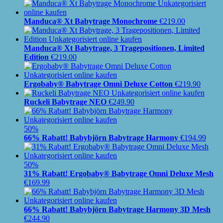
Manduca® Xt Babytrage Monochrome
€
219.00
Manduca® Xt Babytrage, 3 Tragepositionen, Limited
Edition
€
219.00
Ergobaby® Babytrage Omni Deluxe Cotton
€
219.90
Ruckeli Babytrage NEO
€
249.90
50%
66% Rabatt! Babybjörn Babytrage Harmony
€
194.99
50%
31% Rabatt! Ergobaby® Babytrage Omni Deluxe Mesh
€
169.99
66% Rabatt! Babybjörn Babytrage Harmony 3D Mesh
€
244.90