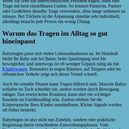
Wenn Sie öfter mit unterschiedlichen Personen tragen, lohnt eine
Trage mit breit einstellbaren Gurten. So können Partnerin, Partner
oder Großeltern dieselbe Trage verwenden, ohne lange umbauen zu
müssen. Bei Tüchern ist die Anpassung ohnehin sehr individuell,
allerdings braucht jede Person ein wenig Übung.
Warum das Tragen im Alltag so gut
hineinpasst
Babytragen passt sich vielen Lebenssituationen an. Im Haushalt
bleibt Ihr Baby nah bei Ihnen, beim Spaziergang sind Sie
beweglicher, und unterwegs ist oft weniger Gepäck nötig als mit
Kinderwagen
. Besonders in engen Räumen, auf Treppen oder im
öffentlichen Verkehr zeigt sich dieser Vorteil schnell.
Auch für sensible Phasen kann Tragen hilfreich sein. Manche Babys
schlafen im Tuch schneller ein, andere werden durch Bewegung
ruhiger. Das ersetzt keine Routinen, kann aber ein wichtiger
Baustein im Familienalltag sein. Zudem erleben Sie die
Körpersprache Ihres Kindes unmittelbarer. Kleine Signale werden
oft früher bemerkt.
Babytragen ist also nicht nur Zubehör, sondern eine praktische
Begleitung durch verschiedene Entwicklungsphasen. Vom