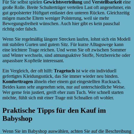
Für Sie selbst spielen
Gewichtsverteilung
und
Verstellbarkeit
eine
große Rolle. Breite Schulterträger verteilen Last oft angenehmer, ein
gut gepolsterter Hüftgurt entlastet den unteren Rücken. Gleichzeitig
mögen manche Eltern weniger Polsterung, weil sie mehr
Bewegungsfreiheit wünschen. Auch hier gibt es kein pauschal
richtig oder falsch.
Wenn Sie regelmäßig längere Strecken laufen, lohnt sich ein Modell
mit stabilen Gurten und gutem Sitz. Für kurze Alltagswege kann
eine leichtere Trage reichen. Und wenn Sie oft zwischen Sommer
und Winter wechseln, sind atmungsaktive Stoffe, Netzbereiche oder
anpassbare Kopfteile interessant.
Ein Vergleich, der oft hilft:
Tragetuch
ist wie ein individuell
gefertigtes Kleidungsstück, das Sie immer wieder neu binden.
Komforttragen
ähneln eher einem gut eingestellten Rucksack.
Beides kann sehr angenehm sein, nur auf unterschiedliche Weise.
Wer gerne fein justiert, greift eher zum Tuch. Wer schnell starten
möchte, fühlt sich mit einer Trage mit Schnallen oft wohler.
Praktische Tipps für den Kauf im
Babyshop
Wenn Sie im Babyshop auswählen, achten Sie auf die Beschreibung