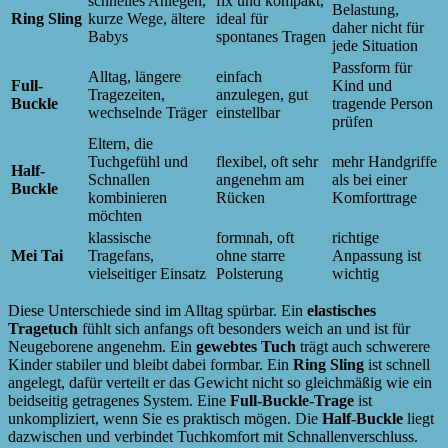
schnelles Anlegen,
fix und kompakt,
Belastung,
Ring Sling
kurze Wege, ältere
ideal für
daher nicht für
Babys
spontanes Tragen
jede Situation
Passform für
Alltag, längere
einfach
Full-
Kind und
Tragezeiten,
anzulegen, gut
Buckle
tragende Person
wechselnde Träger
einstellbar
prüfen
Eltern, die
Tuchgefühl und
flexibel, oft sehr
mehr Handgriffe
Half-
Schnallen
angenehm am
als bei einer
Buckle
kombinieren
Rücken
Komforttrage
möchten
klassische
formnah, oft
richtige
Mei Tai
Tragefans,
ohne starre
Anpassung ist
vielseitiger Einsatz
Polsterung
wichtig
Diese Unterschiede sind im Alltag spürbar. Ein
elastisches
Tragetuch
fühlt sich anfangs oft besonders weich an und ist für
Neugeborene angenehm. Ein
gewebtes Tuch
trägt auch schwerere
Kinder stabiler und bleibt dabei formbar. Ein
Ring Sling
ist schnell
angelegt, dafür verteilt er das Gewicht nicht so gleichmäßig wie ein
beidseitig getragenes System. Eine
Full-Buckle-Trage
ist
unkompliziert, wenn Sie es praktisch mögen. Die
Half-Buckle
liegt
dazwischen und verbindet Tuchkomfort mit Schnallenverschluss.