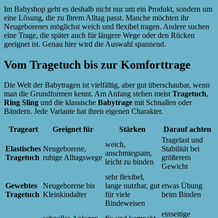
Im Babyshop geht es deshalb nicht nur um ein Produkt, sondern um
eine Lösung, die zu Ihrem Alltag passt. Manche möchten ihr
Neugeborenes möglichst weich und flexibel tragen. Andere suchen
eine Trage, die später auch für längere Wege oder den Rücken
geeignet ist. Genau hier wird die Auswahl spannend.
Vom Tragetuch bis zur Komforttrage
Die Welt der Babytragen ist vielfältig, aber gut überschaubar, wenn
man die Grundformen kennt. Am Anfang stehen meist
Tragetuch
,
Ring Sling
und die klassische
Babytrage
mit Schnallen oder
Bändern. Jede Variante hat ihren eigenen Charakter.
Trageart
Geeignet für
Stärken
Darauf achten
Tragelast und
weich,
Elastisches
Neugeborene,
Stabilität bei
anschmiegsam,
Tragetuch
ruhige Alltagswege
größerem
leicht zu binden
Gewicht
sehr flexibel,
Gewebtes
Neugeborene bis
lange nutzbar, gut
etwas Übung
Tragetuch
Kleinkindalter
für viele
beim Binden
Bindeweisen
einseitige