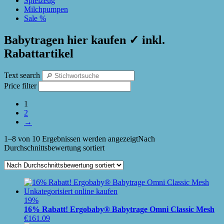
Spielzeug
Milchpumpen
Sale %
Babytragen hier kaufen ✓ inkl.
Rabattartikel
Text search
Price filter
1
2
→
1–8 von 10 Ergebnissen werden angezeigt
Nach
Durchschnittsbewertung sortiert
19%
16% Rabatt! Ergobaby® Babytrage Omni Classic Mesh
€
161.09