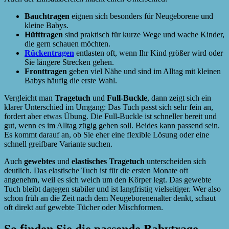
Bauchtragen
eignen sich besonders für Neugeborene und
kleine Babys.
Hüfttragen
sind praktisch für kurze Wege und wache Kinder,
die gern schauen möchten.
Rückentragen
entlasten oft, wenn Ihr Kind größer wird oder
Sie längere Strecken gehen.
Fronttragen
geben viel Nähe und sind im Alltag mit kleinen
Babys häufig die erste Wahl.
Vergleicht man
Tragetuch
und
Full-Buckle
, dann zeigt sich ein
klarer Unterschied im Umgang: Das Tuch passt sich sehr fein an,
fordert aber etwas Übung. Die Full-Buckle ist schneller bereit und
gut, wenn es im Alltag zügig gehen soll. Beides kann passend sein.
Es kommt darauf an, ob Sie eher eine flexible Lösung oder eine
schnell greifbare Variante suchen.
Auch
gewebtes
und
elastisches Tragetuch
unterscheiden sich
deutlich. Das elastische Tuch ist für die ersten Monate oft
angenehm, weil es sich weich um den Körper legt. Das gewebte
Tuch bleibt dagegen stabiler und ist langfristig vielseitiger. Wer also
schon früh an die Zeit nach dem Neugeborenenalter denkt, schaut
oft direkt auf gewebte Tücher oder Mischformen.