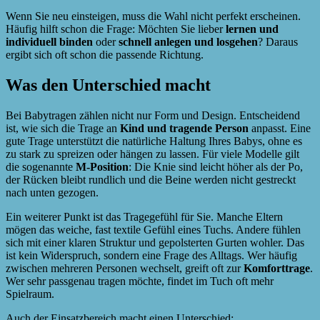
Wenn Sie neu einsteigen, muss die Wahl nicht perfekt erscheinen.
Häufig hilft schon die Frage: Möchten Sie lieber
lernen und
individuell binden
oder
schnell anlegen und losgehen
? Daraus
ergibt sich oft schon die passende Richtung.
Was den Unterschied macht
Bei Babytragen zählen nicht nur Form und Design. Entscheidend
ist, wie sich die Trage an
Kind und tragende Person
anpasst. Eine
gute Trage unterstützt die natürliche Haltung Ihres Babys, ohne es
zu stark zu spreizen oder hängen zu lassen. Für viele Modelle gilt
die sogenannte
M-Position
: Die Knie sind leicht höher als der Po,
der Rücken bleibt rundlich und die Beine werden nicht gestreckt
nach unten gezogen.
Ein weiterer Punkt ist das Tragegefühl für Sie. Manche Eltern
mögen das weiche, fast textile Gefühl eines Tuchs. Andere fühlen
sich mit einer klaren Struktur und gepolsterten Gurten wohler. Das
ist kein Widerspruch, sondern eine Frage des Alltags. Wer häufig
zwischen mehreren Personen wechselt, greift oft zur
Komforttrage
.
Wer sehr passgenau tragen möchte, findet im Tuch oft mehr
Spielraum.
Auch der Einsatzbereich macht einen Unterschied: