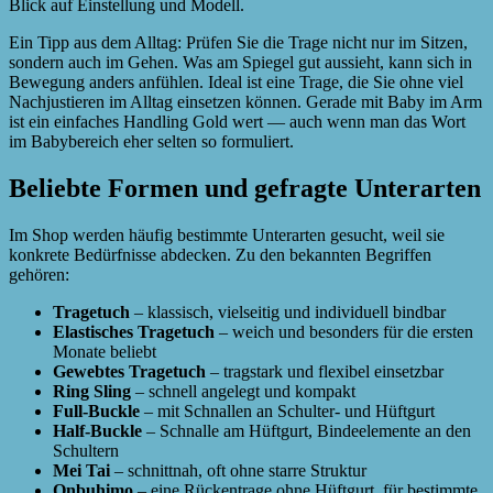
Blick auf Einstellung und Modell.
Ein Tipp aus dem Alltag: Prüfen Sie die Trage nicht nur im Sitzen,
sondern auch im Gehen. Was am Spiegel gut aussieht, kann sich in
Bewegung anders anfühlen. Ideal ist eine Trage, die Sie ohne viel
Nachjustieren im Alltag einsetzen können. Gerade mit Baby im Arm
ist ein einfaches Handling Gold wert — auch wenn man das Wort
im Babybereich eher selten so formuliert.
Beliebte Formen und gefragte Unterarten
Im Shop werden häufig bestimmte Unterarten gesucht, weil sie
konkrete Bedürfnisse abdecken. Zu den bekannten Begriffen
gehören:
Tragetuch
– klassisch, vielseitig und individuell bindbar
Elastisches Tragetuch
– weich und besonders für die ersten
Monate beliebt
Gewebtes Tragetuch
– tragstark und flexibel einsetzbar
Ring Sling
– schnell angelegt und kompakt
Full-Buckle
– mit Schnallen an Schulter- und Hüftgurt
Half-Buckle
– Schnalle am Hüftgurt, Bindeelemente an den
Schultern
Mei Tai
– schnittnah, oft ohne starre Struktur
Onbuhimo
– eine Rückentrage ohne Hüftgurt, für bestimmte