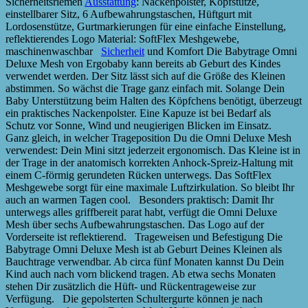
Sicherheitsriemen
Ausstattung
: Nackenpolster, Kopfstütze,
einstellbarer Sitz, 6 Aufbewahrungstaschen, Hüftgurt mit
Lordosenstütze, Gurtmarkierungen für eine einfache Einstellung,
reflektierendes Logo Material: SoftFlex Meshgewebe,
maschinenwaschbar
Sicherheit
und Komfort Die Babytrage Omni
Deluxe Mesh von Ergobaby kann bereits ab Geburt des Kindes
verwendet werden. Der Sitz lässt sich auf die Größe des Kleinen
abstimmen. So wächst die Trage ganz einfach mit. Solange Dein
Baby Unterstützung beim Halten des Köpfchens benötigt, überzeugt
ein praktisches Nackenpolster. Eine Kapuze ist bei Bedarf als
Schutz vor Sonne, Wind und neugierigen Blicken im Einsatz.
Ganz gleich, in welcher Trageposition Du die Omni Deluxe Mesh
verwendest: Dein Mini sitzt jederzeit ergonomisch. Das Kleine ist in
der Trage in der anatomisch korrekten Anhock-Spreiz-Haltung mit
einem C-förmig gerundeten Rücken unterwegs. Das SoftFlex
Meshgewebe sorgt für eine maximale Luftzirkulation. So bleibt Ihr
auch an warmen Tagen cool. Besonders praktisch: Damit Ihr
unterwegs alles griffbereit parat habt, verfügt die Omni Deluxe
Mesh über sechs Aufbewahrungstaschen. Das Logo auf der
Vorderseite ist reflektierend. Trageweisen und Befestigung Die
Babytrage Omni Deluxe Mesh ist ab Geburt Deines Kleinen als
Bauchtrage verwendbar. Ab circa fünf Monaten kannst Du Dein
Kind auch nach vorn blickend tragen. Ab etwa sechs Monaten
stehen Dir zusätzlich die Hüft- und Rückentrageweise zur
Verfügung. Die gepolsterten Schultergurte können je nach