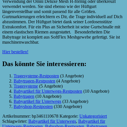
Verwendung der Omni Deluxe Mesh H-förmig oder überkreuzt
verwendet werden. Sie sind ebenso wie der Hüftgurt
längenverstellbar und somit passend für alle Größen.
Gurtmarkierungen erleichtern es Dir, die Trage individuell auf Dich
abzustimmen. Der Hüftgurt bietet dank seiner Lordosenstütze
Extrakomfort. Für ein Plus an Sicherheit ist seine Gurtschnalle mit
einem elastischen Riemen ausgestattet. Besonderheiten Die
Babytrage ist komplett aus SoftFlex Meshgewebe gefertigt. Sie ist
maschinenwaschbar.
Hier bestellen!
Das könnte Sie interessieren:
Tragesysteme-Restposten
(3 Angebote)
Babytragen-Restposten
(4 Angebote)
Tragesysteme
(5 Angebote)
Babyartikel für Unterwegs-Restposten
(10 Angebote)
Babytragen
(10 Angebote)
Babyartikel für Unterwegs
(33 Angebote)
Babyshop-Restposten
(330 Angebote)
Artikelnummer:
bp3461110678
Kategorie:
Unkategorisiert
Schlagwörter:
Babyartikel für Unterwegs
,
Babyartikel für
Unterwegs-Restposten
,
Babyshop-Restposten
,
Babytragen
,