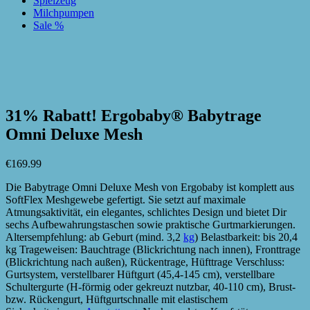
Spielzeug
Milchpumpen
Sale %
zur Wunschliste hinzufügen
zur Wunschliste hinzufügen
31% Rabatt! Ergobaby® Babytrage
Omni Deluxe Mesh
€
169.99
Die Babytrage Omni Deluxe Mesh von Ergobaby ist komplett aus
SoftFlex Meshgewebe gefertigt. Sie setzt auf maximale
Atmungsaktivität, ein elegantes, schlichtes Design und bietet Dir
sechs Aufbewahrungstaschen sowie praktische Gurtmarkierungen.
Altersempfehlung: ab Geburt (mind. 3,2
kg
) Belastbarkeit: bis 20,4
kg Trageweisen: Bauchtrage (Blickrichtung nach innen), Fronttrage
(Blickrichtung nach außen), Rückentrage, Hüfttrage Verschluss:
Gurtsystem, verstellbarer Hüftgurt (45,4-145 cm), verstellbare
Schultergurte (H-förmig oder gekreuzt nutzbar, 40-110 cm), Brust-
bzw. Rückengurt, Hüftgurtschnalle mit elastischem