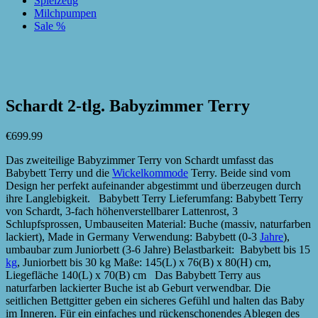
Spielzeug
Milchpumpen
Sale %
zur Wunschliste hinzufügen
zur Wunschliste hinzufügen
Schardt 2-tlg. Babyzimmer Terry
€
699.99
Das zweiteilige Babyzimmer Terry von Schardt umfasst das
Babybett Terry und die
Wickelkommode
Terry. Beide sind vom
Design her perfekt aufeinander abgestimmt und überzeugen durch
ihre Langlebigkeit. Babybett Terry Lieferumfang: Babybett Terry
von Schardt, 3-fach höhenverstellbarer Lattenrost, 3
Schlupfsprossen, Umbauseiten Material: Buche (massiv, naturfarben
lackiert), Made in Germany Verwendung: Babybett (0-3
Jahre
),
umbaubar zum Juniorbett (3-6 Jahre) Belastbarkeit: Babybett bis 15
kg
, Juniorbett bis 30 kg Maße: 145(L) x 76(B) x 80(H) cm,
Liegefläche 140(L) x 70(B) cm Das Babybett Terry aus
naturfarben lackierter Buche ist ab Geburt verwendbar. Die
seitlichen Bettgitter geben ein sicheres Gefühl und halten das Baby
im Inneren. Für ein einfaches und rückenschonendes Ablegen des