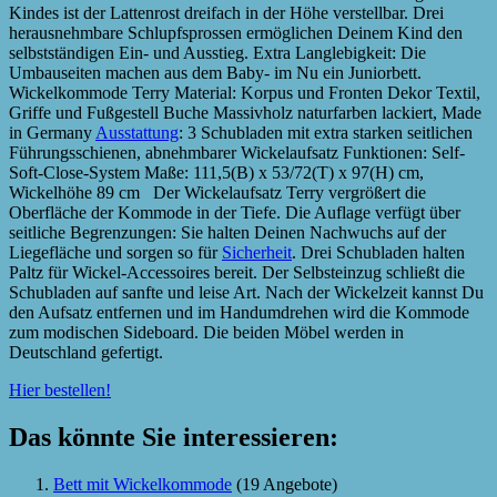
Kindes ist der Lattenrost dreifach in der Höhe verstellbar. Drei
herausnehmbare Schlupfsprossen ermöglichen Deinem Kind den
selbstständigen Ein- und Ausstieg. Extra Langlebigkeit: Die
Umbauseiten machen aus dem Baby- im Nu ein Juniorbett.
Wickelkommode Terry Material: Korpus und Fronten Dekor Textil,
Griffe und Fußgestell Buche Massivholz naturfarben lackiert, Made
in Germany
Ausstattung
: 3 Schubladen mit extra starken seitlichen
Führungsschienen, abnehmbarer Wickelaufsatz Funktionen: Self-
Soft-Close-System Maße: 111,5(B) x 53/72(T) x 97(H) cm,
Wickelhöhe 89 cm Der Wickelaufsatz Terry vergrößert die
Oberfläche der Kommode in der Tiefe. Die Auflage verfügt über
seitliche Begrenzungen: Sie halten Deinen Nachwuchs auf der
Liegefläche und sorgen so für
Sicherheit
. Drei Schubladen halten
Paltz für Wickel-Accessoires bereit. Der Selbsteinzug schließt die
Schubladen auf sanfte und leise Art. Nach der Wickelzeit kannst Du
den Aufsatz entfernen und im Handumdrehen wird die Kommode
zum modischen Sideboard. Die beiden Möbel werden in
Deutschland gefertigt.
Hier bestellen!
Das könnte Sie interessieren:
Bett mit Wickelkommode
(19 Angebote)