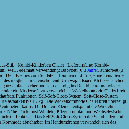
aus-Stil. Kombi-Kinderbett Chalet Lieferumfang: Kombi-
 uni, weiß, edelmatt Verwendung: Babybett (0-3
Jahre
), Juniorbett (3-
dt Dein Kleines zum Schlafen, Träumen und Entspannen ein. Seine
s Kindes möglichst rückenschonend. Um waghalsigen Kletterversuchen
ganz einfach sicher und selbstständig ins Bett hinein- und wieder
nte oder ein Kindersofa zu verwandeln. Wickelkommode Chalet breit
laufsatz Funktionen: Self-Soft-Close-System, Soft-Close-System
 Belastbarkeit bis 15 kg Die Wickelkommode Chalet breit überzeugt
 Zentimetern kannst Du Deinem Kleinen entspannt die Windeln
fbarer Nähe. Du kannst Windeln, Pflegeprodukte und Wechselwäsche
brauchst. Praktisch: Das Self-Soft-Close-System der Schubladen und
z der Kommode abnehmbar. Im Handumdrehen verwandelt sich das