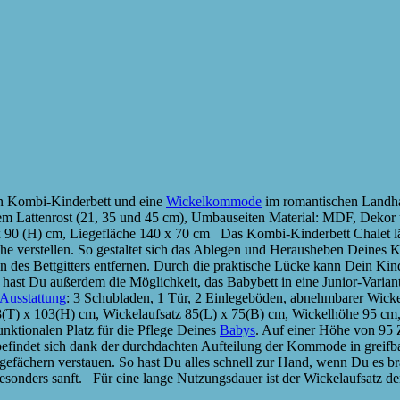
in Kombi-Kinderbett und eine
Wickelkommode
im romantischen Landh
rem Lattenrost (21, 35 und 45 cm), Umbauseiten Material: MDF, Dekor
 90 (H) cm, Liegefläche 140 x 70 cm Das Kombi-Kinderbett Chalet lä
Höhe verstellen. So gestaltet sich das Ablegen und Herausheben Deine
des Bettgitters entfernen. Durch die praktische Lücke kann Dein Kind 
ast Du außerdem die Möglichkeit, das Babybett in eine Junior-Varia
Ausstattung
: 3 Schubladen, 1 Tür, 2 Einlegeböden, abnehmbarer Wicke
(T) x 103(H) cm, Wickelaufsatz 85(L) x 75(B) cm, Wickelhöhe 95 cm,
funktionalen Platz für die Pflege Deines
Babys
. Auf einer Höhe von 95
 befindet sich dank der durchdachten Aufteilung der Kommode in grei
lagefächern verstauen. So hast Du alles schnell zur Hand, wenn Du es 
 besonders sanft. Für eine lange Nutzungsdauer ist der Wickelaufsat