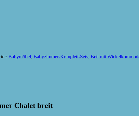
ter:
Babymöbel
,
Babyzimmer-Komplett-Sets
,
Bett mit Wickelkommod
mmer Chalet breit