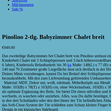
Spielzeug
Milchpumpen
Sale %
zur Wunschliste hinzufügen
zur Wunschliste hinzufügen
Pinolino 2-tlg. Babyzimmer Chalet breit
€
949.00
Das zweiteilige Babyzimmer-Set Chalet breit von Pinolino umfasst e
Kinderbett Chalet mit 3 Schlupfsprossen und 3-fach höhenverstellba
6 Jahre), Kindersofa Belastbarkeit: bis 30
kg
Maße: 148(L) x 77 (B) x
140 mal 70 Zentimeter große Liegefläche lässt sich dreifach in der 
Deines Minis vorzubeugen, kannst Du bei Bedarf drei Schlupfsprossen 
herauskrabbeln. Mit den zum Lieferumfang gehörenden Umbauseiten h
Material: MDF, Dekor uni, weiß, edelmatt, Möbelknöpfe aus Metall
Maße: 103(B) x 78(T) x 103(H) cm, ohne Wickelaufsatz, 103(B) x 58
als optimale Ergänzung des Betts. Sie bietet Dir einen stilvollen und 
wechseln, es waschen oder anziehen. Alles, was Du dafür benötigst,
in den drei Schubladen oder den drei hinter der Tür befindlichen Ab
das Soft-Close-System der Tür schließen zum Schutz kleiner Finger
Design in ein klassisches Sideboard.