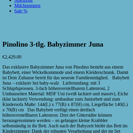
Spielzeug
Milchpumpen
Sale %
zur Wunschliste hinzufügen
zur Wunschliste hinzufügen
Pinolino 3-tlg. Babyzimmer Juna
€
2,429.00
Das exklusive Babyzimmer Juna von Pinolino besteht aus einem
Babybett, einer Wickelkommode und einem Kleiderschrank. Damit
ist Dein Zuhause bereit für das neueste Familienmitglied. Babybett
Juna – exklusiv bei baby-walz Lieferumfang: mit 3
Schlupfsprossen, 3-fach höhenverstellbarem Lattenrost, 2
Umbauseiten Material: MDF Uni (weiß lackiert und massiv), Eiche
(klar lackiert) Verwendung: umbaubar zum Juniorbett und zum
Kindersofa Maße: 144(L) x 77(B) x 87(H) cm, Liegefläche 140(L)
x 70(B) cm Das Babybett verfügt einen dreifach
höhenverstellbaren Lattenrost. Drei der Gitterstäbe können
herausgenommen werden – so gelangen kleine Krabbler
selbstständig in ihr Bett. Auch nach der Babyzeit bleibt das Bett im
Kinderzimmer: Dank der robusten Verarbeitung und der im Set