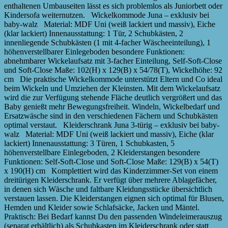
enthaltenen Umbauseiten lässt es sich problemlos als Juniorbett oder
Kindersofa weiternutzen. Wickelkommode Juna – exklusiv bei
baby-walz Material: MDF Uni (weiß lackiert und massiv), Eiche
(klar lackiert) Innenausstattung: 1 Tür, 2 Schubkästen, 2
innenliegende Schubkästen (1 mit 4-facher Wäscheeinteilung), 1
höhenverstellbarer Einlegeboden besondere Funktionen:
abnehmbarer Wickelaufsatz mit 3-facher Einteilung, Self-Soft-Close
und Soft-Close Maße: 102(H) x 129(B) x 54/78(T), Wickelhöhe: 92
cm Die praktische Wickelkommode unterstützt Eltern und Co ideal
beim Wickeln und Umziehen der Kleinsten. Mit dem Wickelaufsatz
wird die zur Verfügung stehende Fläche deutlich vergrößert und das
Baby genießt mehr Bewegungsfreiheit. Windeln, Wickelbedarf und
Ersatzwäsche sind in den verschiedenen Fächern und Schubkästen
optimal verstaut. Kleiderschrank Juna 3-türig – exklusiv bei baby-
walz Material: MDF Uni (weiß lackiert und massiv), Eiche (klar
lackiert) Innenausstattung: 3 Türen, 1 Schubkasten, 5
höhenverstellbare Einlegeboden, 2 Kleiderstangen besondere
Funktionen: Self-Soft-Close und Soft-Close Maße: 129(B) x 54(T)
x 190(H) cm Komplettiert wird das Kinderzimmer-Set von einem
dreitürigen Kleiderschrank. Er verfügt über mehrere Ablagefächer,
in denen sich Wäsche und faltbare Kleidungsstücke übersichtlich
verstauen lassen. Die Kleiderstangen eignen sich optimal für Blusen,
Hemden und Kleider sowie Schlafsäcke, Jacken und Mäntel.
Praktisch: Bei Bedarf kannst Du den passenden Windeleimerauszug
(separat erhältlich) als Schubkasten im Kleiderschrank oder statt