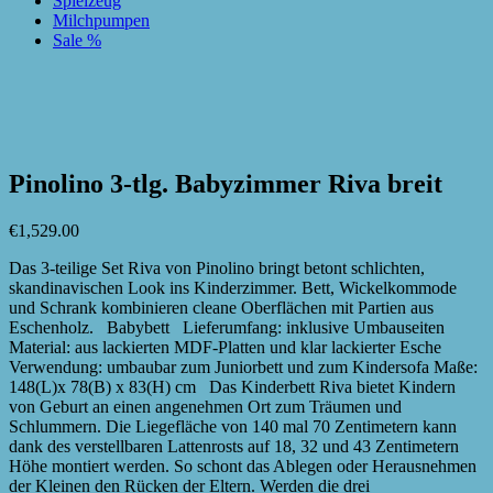
Spielzeug
Milchpumpen
Sale %
zur Wunschliste hinzufügen
zur Wunschliste hinzufügen
Pinolino 3-tlg. Babyzimmer Riva breit
€
1,529.00
Das 3-teilige Set Riva von Pinolino bringt betont schlichten,
skandinavischen Look ins Kinderzimmer. Bett, Wickelkommode
und Schrank kombinieren cleane Oberflächen mit Partien aus
Eschenholz. Babybett Lieferumfang: inklusive Umbauseiten
Material: aus lackierten MDF-Platten und klar lackierter Esche
Verwendung: umbaubar zum Juniorbett und zum Kindersofa Maße:
148(L)x 78(B) x 83(H) cm Das Kinderbett Riva bietet Kindern
von Geburt an einen angenehmen Ort zum Träumen und
Schlummern. Die Liegefläche von 140 mal 70 Zentimetern kann
dank des verstellbaren Lattenrosts auf 18, 32 und 43 Zentimetern
Höhe montiert werden. So schont das Ablegen oder Herausnehmen
der Kleinen den Rücken der Eltern. Werden die drei