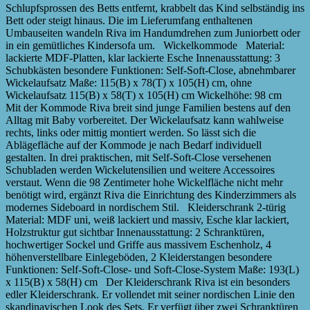
Schlupfsprossen des Betts entfernt, krabbelt das Kind selbständig ins
Bett oder steigt hinaus. Die im Lieferumfang enthaltenen
Umbauseiten wandeln Riva im Handumdrehen zum Juniorbett oder
in ein gemütliches Kindersofa um. Wickelkommode Material:
lackierte MDF-Platten, klar lackierte Esche Innenausstattung: 3
Schubkästen besondere Funktionen: Self-Soft-Close, abnehmbarer
Wickelaufsatz Maße: 115(B) x 78(T) x 105(H) cm, ohne
Wickelaufsatz 115(B) x 58(T) x 105(H) cm Wickelhöhe: 98 cm
Mit der Kommode Riva breit sind junge Familien bestens auf den
Alltag mit Baby vorbereitet. Der Wickelaufsatz kann wahlweise
rechts, links oder mittig montiert werden. So lässt sich die
Ablägefläche auf der Kommode je nach Bedarf individuell
gestalten. In drei praktischen, mit Self-Soft-Close versehenen
Schubladen werden Wickelutensilien und weitere Accessoires
verstaut. Wenn die 98 Zentimeter hohe Wickelfläche nicht mehr
benötigt wird, ergänzt Riva die Einrichtung des Kinderzimmers als
modernes Sideboard in nordischem Stil. Kleiderschrank 2-türig
Material: MDF uni, weiß lackiert und massiv, Esche klar lackiert,
Holzstruktur gut sichtbar Innenausstattung: 2 Schranktüren,
hochwertiger Sockel und Griffe aus massivem Eschenholz, 4
höhenverstellbare Einlegeböden, 2 Kleiderstangen besondere
Funktionen: Self-Soft-Close- und Soft-Close-System Maße: 193(L)
x 115(B) x 58(H) cm Der Kleiderschrank Riva ist ein besonders
edler Kleiderschrank. Er vollendet mit seiner nordischen Linie den
skandinavischen Look des Sets. Er verfügt über zwei Schranktüren