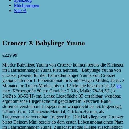
Spielzeug
Milchpumpen
Sale %
zur Wunschliste hinzufügen
zur Wunschliste hinzufügen
Croozer ® Babyliege Yuuna
€
229.99
Mit der Babyliege Yuuna von Croozer können bereits die Kleinsten
im Fahrradanhänger Yuuna Platz nehmen. Babyliege Yuuna von
Croozer passend für den Fahrradanhänger Yuuna von Croozer
geeignet ab dem 1. Lebensmonat im Kinderwagen-Modus, ab ca. 3
Monaten im Trailer-Modus, bis ca. 12 Monate belastbar bis 12
kg
,
max. Körpergröße 80 cm Gewicht: 2,3 kg Maße: 78-84,5(L) x
24(B) x 36-50(H) cm, Länge Liegefläche 85 cm faltbar, wendbar,
ergonomische Liegefläche mit gepolstertem Nestchen-Rand,
stufenlos verstellbare Liegeposition waagerecht bis leicht geneigt),
5-Punkt-Gurt, Climatex®-Material, Click-in-System, als
Tragewanne verwendbar, Tragegriffe Die Babyliege von Croozer
bietet Deinem Mini bereits ab dem ersten Lebensmonat einen Platz
im Fahrradanhänger Yuuna. Zunächst ist das Kleine ausschließlich