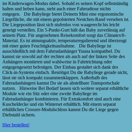
im Kinderwagen-Modus dabei. Sobald es seinen Kopf selbstständig
halten und heben kann, steht auch einer Fahrradtour nichts
entgegen. Die Babyliege bietet Deinem Mini eine ergonomische
Liegefläche, die mit einem gepolsterten Nestchen-Rand versehen ist.
Die Liegeposition lässt sich stufenlos von waagerecht bis leicht
geneigt verstellen. Ein 5-Punkt-Gurt hält das Baby zuverlässig auf
seinem Platz. Für angenehmen Reisekomfort sorgt das Climatex®-
Material. Es ist atmungsaktiv, temperaturregulierend und überzeugt
mit einer guten Feuchtigkeitsaufnahme. Die Babyliege ist
ausschließlich mit dem Fahrradanhänger Yuuna kompatibel. Du
kannst sie sowohl auf der rechten als auch auf der linken Seite des
Anhängers montieren und wahlweise in Fahrtrichtung oder
entgegengesetzt befestigen. Der Einbau gestaltet sich dank des
Click-in-Systems einfach. Benötigst Du die Babyliege gerade nicht,
lässt sie sich kompakt zusammenklappen. Außerhalb des
Fahrradanhängers kannst Du sie als abstellbare Transportschale
nutzen. Hinweise Bei Bedarf lassen sich weitere separat erhältliche
Module wie ein Sitz oder eine zweite Babyliege im
Fahrradanhänger kombinieren. Für Extrakomfort sind auch eine
Kuscheldecke und ein Winterset erhältlich. Mit einem separat
erhältlichen Croozer-Modulschloss kannst Du die Liege gegen
Diebstahl sichern.
Hier bestellen!