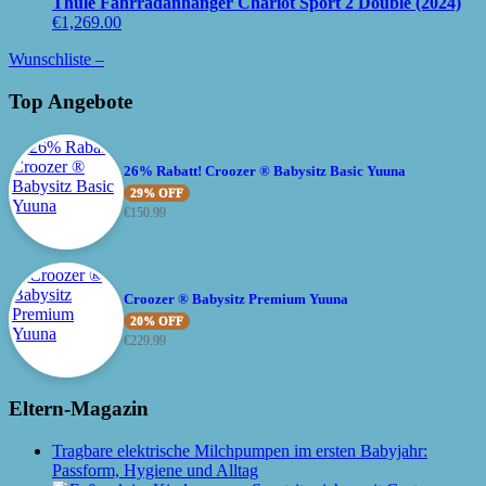
Thule Fahrradanhänger Chariot Sport 2 Double (2024)
€
1,269.00
Wunschliste –
Top Angebote
26% Rabatt! Croozer ® Babysitz Basic Yuuna
29% OFF
€
150.99
Croozer ® Babysitz Premium Yuuna
20% OFF
€
229.99
Eltern-Magazin
Tragbare elektrische Milchpumpen im ersten Babyjahr:
Passform, Hygiene und Alltag