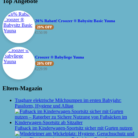
Top Angebote
26% Rabatt! Croozer ® Babysitz Basic Yuuna
29% OFF
€
150.99
Croozer ® Babyliege Yuuna
20% OFF
€
229.99
Eltern-Magazin
Tragbare elektrische Milchpumpen im ersten Babyjahr:
Passform, Hygiene und Alltag
Fußsack im Kinderwagen-Sportsitz sicher mit Gurten nutzen