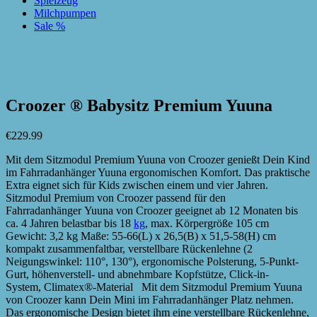
Spielzeug
Milchpumpen
Sale %
zur Wunschliste hinzufügen
zur Wunschliste hinzufügen
Croozer ® Babysitz Premium Yuuna
€
229.99
Mit dem Sitzmodul Premium Yuuna von Croozer genießt Dein Kind
im Fahrradanhänger Yuuna ergonomischen Komfort. Das praktische
Extra eignet sich für Kids zwischen einem und vier Jahren.
Sitzmodul Premium von Croozer passend für den
Fahrradanhänger Yuuna von Croozer geeignet ab 12 Monaten bis
ca. 4 Jahren belastbar bis 18
kg
, max. Körpergröße 105 cm
Gewicht: 3,2 kg Maße: 55-66(L) x 26,5(B) x 51,5-58(H) cm
kompakt zusammenfaltbar, verstellbare Rückenlehne (2
Neigungswinkel: 110°, 130°), ergonomische Polsterung, 5-Punkt-
Gurt, höhenverstell- und abnehmbare Kopfstütze, Click-in-
System, Climatex®-Material Mit dem Sitzmodul Premium Yuuna
von Croozer kann Dein Mini im Fahrradanhänger Platz nehmen.
Das ergonomische Design bietet ihm eine verstellbare Rückenlehne,