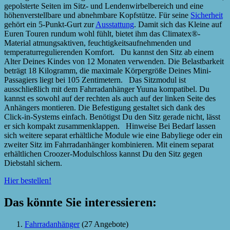
gepolsterte Seiten im Sitz- und Lendenwirbelbereich und eine
höhenverstellbare und abnehmbare Kopfstütze. Für seine
Sicherheit
gehört ein 5-Punkt-Gurt zur
Ausstattung
. Damit sich das Kleine auf
Euren Touren rundum wohl fühlt, bietet ihm das Climatex®-
Material atmungsaktiven, feuchtigkeitsaufnehmenden und
temperaturregulierenden Komfort. Du kannst den Sitz ab einem
Alter Deines Kindes von 12 Monaten verwenden. Die Belastbarkeit
beträgt 18 Kilogramm, die maximale Körpergröße Deines Mini-
Passagiers liegt bei 105 Zentimetern. Das Sitzmodul ist
ausschließlich mit dem Fahrradanhänger Yuuna kompatibel. Du
kannst es sowohl auf der rechten als auch auf der linken Seite des
Anhängers montieren. Die Befestigung gestaltet sich dank des
Click-in-Systems einfach. Benötigst Du den Sitz gerade nicht, lässt
er sich kompakt zusammenklappen. Hinweise Bei Bedarf lassen
sich weitere separat erhältliche Module wie eine Babyliege oder ein
zweiter Sitz im Fahrradanhänger kombinieren. Mit einem separat
erhältlichen Croozer-Modulschloss kannst Du den Sitz gegen
Diebstahl sichern.
Hier bestellen!
Das könnte Sie interessieren:
Fahrradanhänger
(27 Angebote)