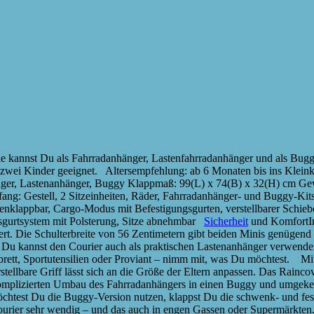
ule kannst Du als Fahrradanhänger, Lastenfahrradanhänger und als Bug
 zwei Kinder geeignet. Altersempfehlung: ab 6 Monaten bis ins Kleinki
r, Lastenanhänger, Buggy Klappmaß: 99(L) x 74(B) x 32(H) cm Gewicht
mfang: Gestell, 2 Sitzeinheiten, Räder, Fahrradanhänger- und Buggy-K
nklappbar, Cargo-Modus mit Befestigungsgurten, verstellbarer Schiebe
itsgurtsystem mit Polsterung, Sitze abnehmbar
Sicherheit
und KomfortIm
tert. Die Schulterbreite von 56 Zentimetern gibt beiden Minis genügend
t. Du kannst den Courier auch als praktischen Lastenanhänger verwen
rfbrett, Sportutensilien oder Proviant – nimm mit, was Du möchtest.
stellbare Griff lässt sich an die Größe der Eltern anpassen. Das Rainc
komplizierten Umbau des Fahrradanhängers in einen Buggy und umgekeh
test Du die Buggy-Version nutzen, klappst Du die schwenk- und fests
 Courier sehr wendig – und das auch in engen Gassen oder Supermärkten