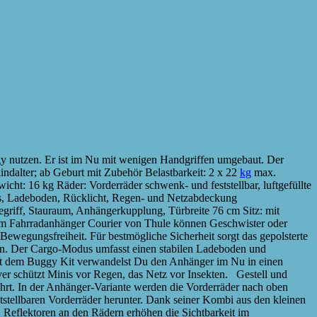
gy nutzen. Er ist im Nu mit wenigen Handgriffen umgebaut. Der
ndalter; ab Geburt mit Zubehör Belastbarkeit: 2 x 22
kg
max.
: 16 kg Räder: Vorderräder schwenk- und feststellbar, luftgefüllte
its, Ladeboden, Rücklicht, Regen- und Netzabdeckung
griff, Stauraum, Anhängerkupplung, Türbreite 76 cm Sitz: mit
 Fahrradanhänger Courier von Thule können Geschwister oder
 Bewegungsfreiheit. Für bestmögliche Sicherheit sorgt das gepolsterte
den. Der Cargo-Modus umfasst einen stabilen Ladeboden und
 Mit dem Buggy Kit verwandelst Du den Anhänger im Nu in einen
over schützt Minis vor Regen, das Netz vor Insekten. Gestell und
rt. In der Anhänger-Variante werden die Vorderräder nach oben
tellbaren Vorderräder herunter. Dank seiner Kombi aus den kleinen
. Reflektoren an den Rädern erhöhen die Sichtbarkeit im