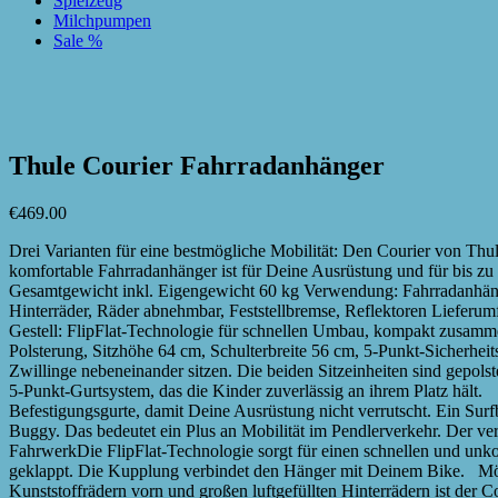
Spielzeug
Milchpumpen
Sale %
zur Wunschliste hinzufügen
zur Wunschliste hinzufügen
Thule Courier Fahrradanhänger
€
469.00
Drei Varianten für eine bestmögliche Mobilität: Den Courier von Th
komfortable Fahrradanhänger ist für Deine Ausrüstung und für bis zu
Gesamtgewicht inkl. Eigengewicht 60 kg Verwendung: Fahrradanhänge
Hinterräder, Räder abnehmbar, Feststellbremse, Reflektoren Lieferu
Gestell: FlipFlat-Technologie für schnellen Umbau, kompakt zusamme
Polsterung, Sitzhöhe 64 cm, Schulterbreite 56 cm, 5-Punkt-Sicherhe
Zwillinge nebeneinander sitzen. Die beiden Sitzeinheiten sind gepols
5-Punkt-Gurtsystem, das die Kinder zuverlässig an ihrem Platz häl
Befestigungsgurte, damit Deine Ausrüstung nicht verrutscht. Ein Su
Buggy. Das bedeutet ein Plus an Mobilität im Pendlerverkehr. Der ver
FahrwerkDie FlipFlat-Technologie sorgt für einen schnellen und un
geklappt. Die Kupplung verbindet den Hänger mit Deinem Bike. Möch
Kunststoffrädern vorn und großen luftgefüllten Hinterrädern ist der