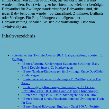
einige Gedanken zu den Produkten, die auf der Liste erwähnt
wurden, teilen. Es ist wichtig zu beachten, dass viele der benötigten
Babyartikel für Zwillinge standardmäßige Babyartikel sind, die
jedes Baby benötigen würde – ob Einzelkind, Zwillinge, Drillinge
oder Vierlinge. Für Empfehlungen von allgemeiner
Babyausstattung, schauen Sie sich die vollständige Liste von
Twiniversity an.
Inhaltsverzeichnis
Gewinner der Twinnie Awards 2024: Babyausstattung speziell für
Zwillinge
Bestes Autositz-Kinderwagen-System für Zwillinge: Baby
Trend Double Snap-n-Go Kinderwagen
Bester Tandem-Kinderwagen für Zwillinge: Graco DuoGlider
Kinderwagen
Bester nebeneinander Kinderwagen für Zwillinge: Zoe The
Twin+
Bester Jogging-Kinderwagen für Zwillinge: BOB Gear
Revolution Flex 3.0 Duallie Double Jogging Kinderwagen
Bester Zwillings-Plus-Eins-Kinderwagen: Zoe The Trio+
Bestes Produkt für das Flaschenfüttern von Zwillingen: Tisch
für Zwei
Bester Einzel-Babytrage: Ergobaby Omni 360 All-Position