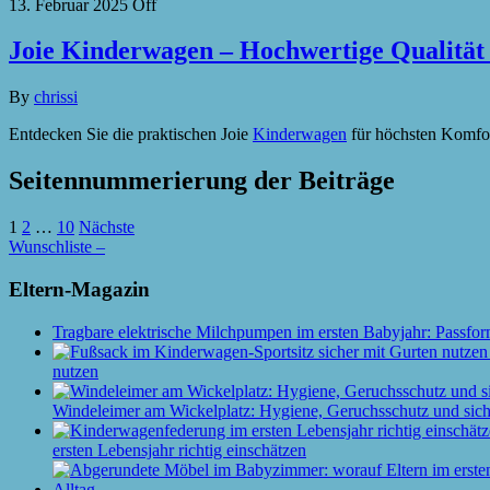
13. Februar 2025
Off
Joie Kinderwagen – Hochwertige Qualität 
By
chrissi
Entdecken Sie die praktischen Joie
Kinderwagen
für höchsten Komfo
Seitennummerierung der Beiträge
1
2
…
10
Nächste
Wunschliste –
Eltern-Magazin
Tragbare elektrische Milchpumpen im ersten Babyjahr: Passfor
nutzen
Windeleimer am Wickelplatz: Hygiene, Geruchsschutz und siche
ersten Lebensjahr richtig einschätzen