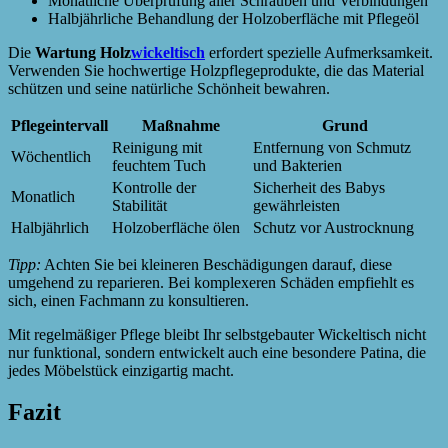
Monatliche Überprüfung aller Schrauben und Verbindungen
Halbjährliche Behandlung der Holzoberfläche mit Pflegeöl
Die
Wartung Holz
wickeltisch
erfordert spezielle Aufmerksamkeit.
Verwenden Sie hochwertige Holzpflegeprodukte, die das Material
schützen und seine natürliche Schönheit bewahren.
Pflegeintervall
Maßnahme
Grund
Reinigung mit
Entfernung von Schmutz
Wöchentlich
feuchtem Tuch
und Bakterien
Kontrolle der
Sicherheit des Babys
Monatlich
Stabilität
gewährleisten
Halbjährlich
Holzoberfläche ölen
Schutz vor Austrocknung
Tipp:
Achten Sie bei kleineren Beschädigungen darauf, diese
umgehend zu reparieren. Bei komplexeren Schäden empfiehlt es
sich, einen Fachmann zu konsultieren.
Mit regelmäßiger Pflege bleibt Ihr selbstgebauter Wickeltisch nicht
nur funktional, sondern entwickelt auch eine besondere Patina, die
jedes Möbelstück einzigartig macht.
Fazit