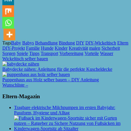
Tags
Baby
Babys
Behandlung
Bindung
DIY
DIY-Wickeltisch
Eltern
DIY-Projekt
Familie
Hunde
Kinder
Kreativität
malen
Sicherheit
Sorgen
Spiele
Tipps
Transport
Vorbereitung
Vorteile
Wasser
Wickeltisch selber bauen
Babydecke nähen: Anleitung für die perfekte Kuscheldecke
Puppenhaus aus Holz selber bauen – DIY Anleitung
Wunschliste –
Eltern-Magazin
Tragbare elektrische Milchpumpen im ersten Babyjahr:
Passform, Hygiene und Alltag