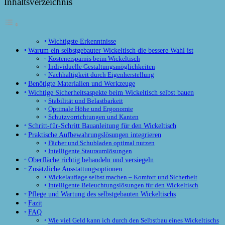
Inhaltsverzeichnis
Wichtigste Erkenntnisse
Warum ein selbstgebauter Wickeltisch die bessere Wahl ist
Kostenersparnis beim Wickeltisch
Individuelle Gestaltungsmöglichkeiten
Nachhaltigkeit durch Eigenherstellung
Benötigte Materialien und Werkzeuge
Wichtige Sicherheitsaspekte beim Wickeltisch selbst bauen
Stabilität und Belastbarkeit
Optimale Höhe und Ergonomie
Schutzvorrichtungen und Kanten
Schritt-für-Schritt Bauanleitung für den Wickeltisch
Praktische Aufbewahrungslösungen integrieren
Fächer und Schubladen optimal nutzen
Intelligente Stauraumlösungen
Oberfläche richtig behandeln und versiegeln
Zusätzliche Ausstattungsoptionen
Wickelauflage selbst machen – Komfort und Sicherheit
Intelligente Beleuchtungslösungen für den Wickeltisch
Pflege und Wartung des selbstgebauten Wickeltischs
Fazit
FAQ
Wie viel Geld kann ich durch den Selbstbau eines Wickeltischs