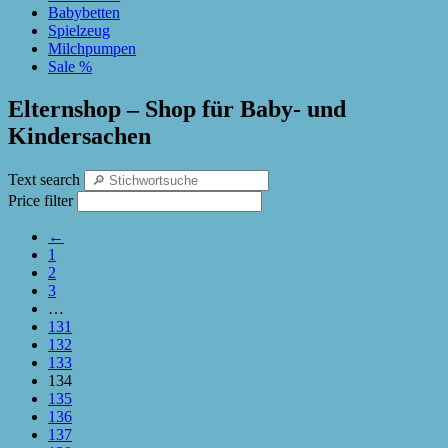
Babybetten
Spielzeug
Milchpumpen
Sale %
Elternshop – Shop für Baby- und
Kindersachen
Text search
Price filter
←
1
2
3
…
131
132
133
134
135
136
137