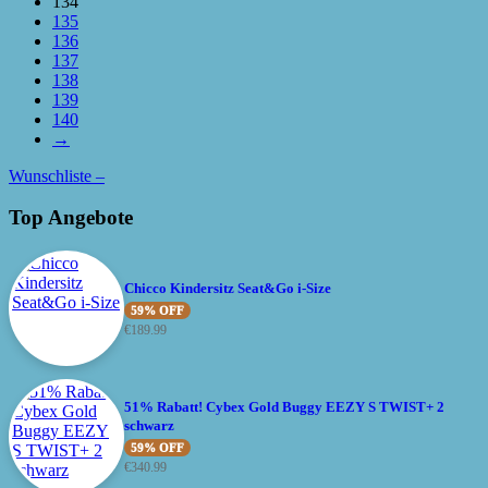
134
135
136
137
138
139
140
→
Wunschliste –
Top Angebote
Chicco Kindersitz Seat&Go i-Size
59% OFF
€
189.99
51% Rabatt! Cybex Gold Buggy EEZY S TWIST+ 2
schwarz
59% OFF
€
340.99