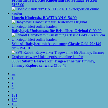
Prometheus Bicycles Kinderfahrrad Petitage 14 Zoll
€
165.00
Lionelo Kindersitz BASTIAAN
€
154.99
Babybay® Umbausatz für Beistellbett Original
€
199.90
Schardt Babybett mit Ausstattung Classic Gold 70×140
cm
€
194.19
88% Rabatt! Easywalker Tragewanne für Jimmey,
Jimmey Explore schwarz
€
162.49
←
1
2
3
…
131
132
133