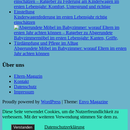
Kinderwagenfederung im ersten Lebensjahr richtig
einschätzen
Abgerundete Möbel im Babyzimmer: worauf Eltern im ersten
Jahr achten können
Über uns
Eltern-Magazin
Kontakt
Datenschutz
Impressum
Proudly powered by
WordPress
|
Theme:
Envo Magazine
Diese Seite verwendet Cookies, um die Nutzerfreundlichkeit zu
verbessern. Mit der weiteren Verwendung stimmen Sie dem zu.
Datenschutzerklärung
Verstanden