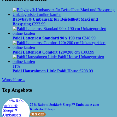
Babybay® Umbausatz für Beistellbett Maxi und
Boxspring
€
223.99
Paidi Lattenrost Standard 90 x 190 cm
€
248.99
Paidi Lattenrost Comfort 120×200 cm
€
303.99
11%
Paidi Hausrahmen Little Paidi House
€
208.09
Wunschliste –
Top Angebote
75% Rabatt! Stokke® Sleepi™ Umbausatz zum
Kinderbett Sleepi
51% OFF