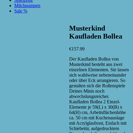
Spielzeug
Milchpumpen
Sale %
Musterkind
zur Wunschliste hinzufügen
Kaufladen Bollea
zur Wunschliste hinzufügen
€
157.99
Der Kaufladen Bollea von
Musterkind besteht aus zwei
einzelnen Elementen. Sie lassen
sich wahlweise nebeneinander
oder über Eck arrangieren. So
gestalten sich die Rollenspiele
Deines Minis noch
abwechslungsreicher.
Kaufladen Bollea 2 Einzel-
Elemente je 59(L) x 30(B) x
64(H) cm, Arbeitsflächenhöhe
ca. 50 cm mit Kuchenauslage
mit Acrylglasfront, Eisfach mit
Schiebetür, aufgedrucktem