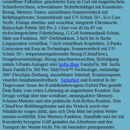
verstellbare Fußstütze, gepolsterter Easy-in Gurt mit magnetischem
Schnellverschluss, schwenkbarer Sicherheitsbügel mit Kunstleder-
Bezug, Memory-Tasten, ausziehbares Sonnenverdeck mit
Belüftungsfenster, Sonnenblende und UV-Schutz 50+, Eco Care
Stoffe, Einlage abnehm- und waschbar, integrierte Elterntasche
Babyschale Pebble 360 Pro 2: i-Size von 40 bis 87 cm,
rückwärtsgerichtete Fahrtrichtung, G-Cell Seitenaufprall-Schutz,
Slide-out-Funktion, 360°-Drehfunktion, 3-fach bis in flache
Liegeposition verstellbar, 7-fach verstellbare Kopfstütze, 3-Punkt-
Gurtsystem mit Easy-in-Technologie, Sonnenverdeck mit UV-
Schutz 50+, temperaturregulierender Bezug (ClimaFlow),
Neugeboreneneinlage, Bezug maschinenwaschbar, Befestigung
mittels 3-Punkt-Autogurt oder
Isofix-Base
FamilyFix 360 Isofix
Basis FamilyFix 360 Pro: SlideTech™-Technologie, einhändige
360°-FlexiSpin-Drehung, ausziehbarer Stützfuß, Rotationssperre,
visuelles Installationsfeedback
Sicherheit
und Komfort In der
Tragewanne Sense des Kombikinderwagens Oxford Plus genießt
Dein Baby vom ersten Lebenstag an angenehmen Komfort. Das
Design verfügt über eine wendbare, atmungsaktive Memory-
Schaum-Matratze und eine praktische Anti-Reflux-Position. Sein
ClimaFlow-Belüftungsfenster und das Verdeck sowie eine
Winddecke sorgen dafür, dass sich Dein Mini bei jedem Wetter
rundum wohlfühlt. Eine Memory-Funktion, Standfüße und der mit
Kunstleder bezogene Griff gestalten das Abnehmen und den
Transport der Wanne leicht. Für ein besonders platzsparendes