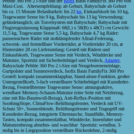
Pebble 360 Pro 2 i-Size und der
Isofix
Basis FamilyFix 360 Pro von
Maxi-Cosi. Altersempfehlung: ab Geburt, Babyschale ab Geburt
bis ca. 15 Monate Belastbarkeit: bis 22
kg
, Einkaufskorb bis 10 kg,
Tragewanne Sense bis 9 kg, Babyschale bis 13 kg Verwendung:
geländetauglich; als Travelsystem mit Babyschale; Babyschale mit
Flugzeugzulassung Klappmaß: 68(L) x 58(B) x 48(T) cm Gewicht:
11,5 kg, Tragewanne Sense 5,5 kg, Babyschale 4,7 kg Räder:
pannensichere Räder mit stoßdämpfender Allrad-Federung,
schwenk- und feststellbare Vorderräder, ⌀ Vorderräder 20 cm, ⌀
Hinterräder 28 cm Lieferumfang: Gestell mit Rädern und
Einkaufskorb, Tragewanne Sense mit Verdeck, Winddecke und
Matratze, Sportsitz mit Sicherheitsbügel und Verdeck,
Adapter
,
Babyschale Pebble 360 Pro 2 i-Size mit Neugeboreneneinlage,
Gurtpolster und Sonnenverdeck, Isofix Basis FamilyFix 360 Pro
Gestell: kompakt zusammenklappbar, Stand-alone-Funktion, großer
Untergestellkorb, 5-fach verstellbarer Schiebebügel mit Kunstleder-
Bezug, Feststellbremse Tragewanne Sense: atmungsaktive,
wendbare Memory-Schaum-Matratze (eine Seite mit Netzbezug,
eine mit Bio-Baumwoll-Bezug), Anti-Reflux-Position mit
SoothingSlope, ClimaFlow-Belüftungsfenster, Verdeck mit UV-
Schutz 50+, Sonnenblende, Belüftungsfenster und Tragegriff mit
Kunstleder-Bezug, integrierte Elterntasche, Standfüße, Memory-
Tasten, kompakt zusammenfaltbar, Winddecke, Innenfutter und
Matratzenbezug abnehm- und waschbar Sportsitz: wendbar, 3-
stufig bis in Liegeposition verstellbare Rückenlehne, 2-stufig