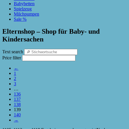
Babybetten
Spielzeug
Milchpumpen
Sale %
Elternshop – Shop für Baby- und
Kindersachen
Text search
Price filter
←
1
2
3
…
136
137
138
139
140
→