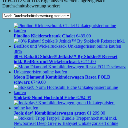
1105–1112 von 1118 Ergebnissen werden angezeigt
Nach
Durchschnittsbewertung sortiert
Pinolino Kleiderschrank Chalet
€
489.00
38%
40% Rabatt! Stokke® Jetkids™ By Stokke® Reiseset
inkl. BedBox und Wickelrucksack
€
211.00
Moon Diamond Kombikinderwagen Resea FOLD
schwarz
€
749.00
Stokke® Nomi Hochstuhl Eiche
€
284.99
Joolz day⁵ Kombikinderwagen gruen
€
1,299.00