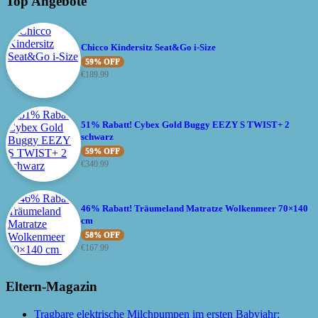
Top Angebote
Chicco Kindersitz Seat&Go i-Size
59% OFF
€
189.99
51% Rabatt! Cybex Gold Buggy EEZY S TWIST+ 2
schwarz
59% OFF
€
340.99
46% Rabatt! Träumeland Matratze Wolkenmeer 70×140
cm
58% OFF
€
167.99
Eltern-Magazin
Tragbare elektrische Milchpumpen im ersten Babyjahr: