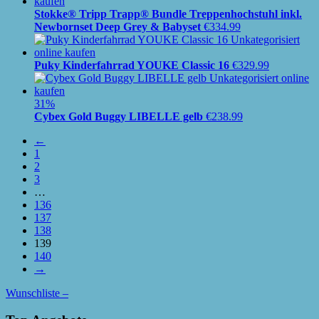
Stokke® Tripp Trapp® Bundle Treppenhochstuhl inkl.
Newbornset Deep Grey & Babyset
€
334.99
Puky Kinderfahrrad YOUKE Classic 16
€
329.99
31%
Cybex Gold Buggy LIBELLE gelb
€
238.99
←
1
2
3
…
136
137
138
139
140
→
Wunschliste –