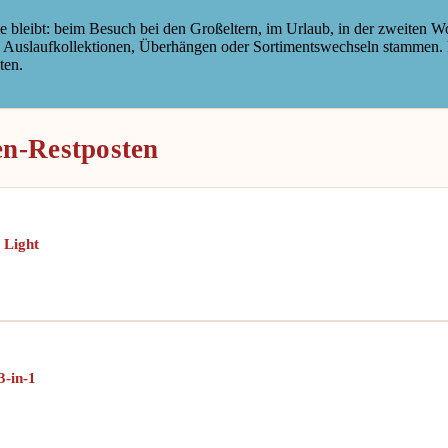
elle bleibt: beim Besuch bei den Großeltern, im Urlaub, in der zweiten 
 Auslaufkollektionen, Überhängen oder Sortimentswechseln stammen. Das
ten.
ten-Restposten
 Light
3-in-1