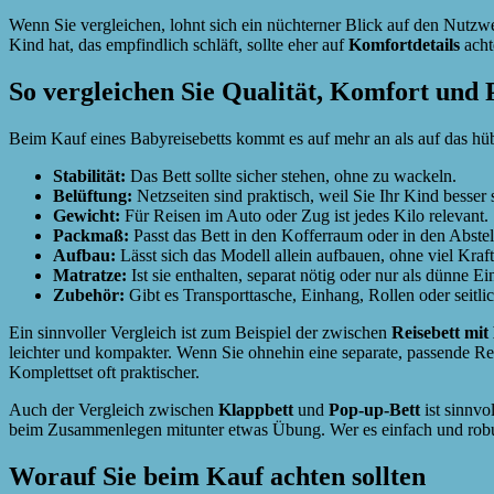
Wenn Sie vergleichen, lohnt sich ein nüchterner Blick auf den Nutzwe
Kind hat, das empfindlich schläft, sollte eher auf
Komfortdetails
acht
So vergleichen Sie Qualität, Komfort und
Beim Kauf eines Babyreisebetts kommt es auf mehr an als auf das hübsc
Stabilität:
Das Bett sollte sicher stehen, ohne zu wackeln.
Belüftung:
Netzseiten sind praktisch, weil Sie Ihr Kind besser 
Gewicht:
Für Reisen im Auto oder Zug ist jedes Kilo relevant.
Packmaß:
Passt das Bett in den Kofferraum oder in den Abste
Aufbau:
Lässt sich das Modell allein aufbauen, ohne viel Kra
Matratze:
Ist sie enthalten, separat nötig oder nur als dünne E
Zubehör:
Gibt es Transporttasche, Einhang, Rollen oder seitli
Ein sinnvoller Vergleich ist zum Beispiel der zwischen
Reisebett mit
leichter und kompakter. Wenn Sie ohnehin eine separate, passende Rei
Komplettset oft praktischer.
Auch der Vergleich zwischen
Klappbett
und
Pop-up-Bett
ist sinnvo
beim Zusammenlegen mitunter etwas Übung. Wer es einfach und robust m
Worauf Sie beim Kauf achten sollten