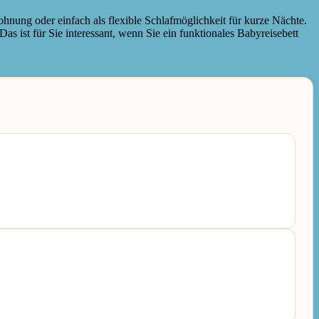
Wohnung oder einfach als flexible Schlafmöglichkeit für kurze Nächte.
 ist für Sie interessant, wenn Sie ein funktionales Babyreisebett