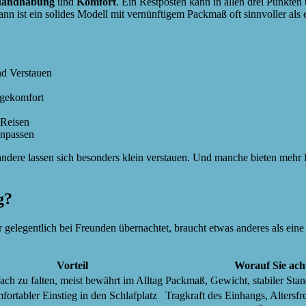
andhabung
und
Komfort
. Ein Restposten kann in allen drei Punkt
ann ist ein solides Modell mit vernünftigem Packmaß oft sinnvoller als 
nd Verstauen
egekomfort
 Reisen
 anpassen
, andere lassen sich besonders klein verstauen. Und manche bieten me
g?
 gelegentlich bei Freunden übernachtet, braucht etwas anderes als eine 
Vorteil
Worauf Sie acht
ach zu falten, meist bewährt im Alltag
Packmaß, Gewicht, stabiler Sta
ortabler Einstieg in den Schlafplatz
Tragkraft des Einhangs, Altersfr