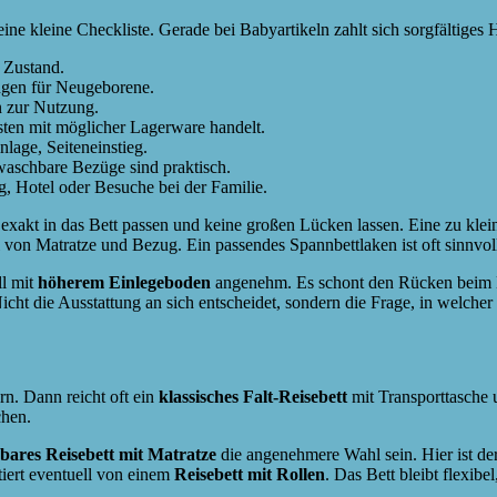
 eine kleine Checkliste. Gerade bei Babyartikeln zahlt sich sorgfältiges
 Zustand.
ngen für Neugeborene.
n zur Nutzung.
sten mit möglicher Lagerware handelt.
nlage, Seiteneinstieg.
waschbare Bezüge sind praktisch.
, Hotel oder Besuche bei der Familie.
te exakt in das Bett passen und keine großen Lücken lassen. Eine zu klei
von Matratze und Bezug. Ein passendes Spannbettlaken ist oft sinnvoll
ll mit
höherem Einlegeboden
angenehm. Es schont den Rücken beim H
Nicht die Ausstattung an sich entscheidet, sondern die Frage, in welcher
rn. Dann reicht oft ein
klassisches Falt-Reisebett
mit Transporttasche 
chen.
bares Reisebett mit Matratze
die angenehmere Wahl sein. Hier ist de
iert eventuell von einem
Reisebett mit Rollen
. Das Bett bleibt flexibe