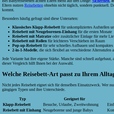
Bei Babyreisebetten achten Eltern meist auf drei Dinge:
Sicherheit
,
H
Eltern nutzen
Reisebetten
ohnehin nicht täglich, sondern punktuell. D
kommt.
Besonders häufig gefragt sind diese Unterarten:
Klassisches Klapp-Reisebett
für unkompliziertes Aufstellen u
Reisebett mit Neugeborenen-Einhang
für die ersten Monate
Reisebett mit Matratze
oder zusätzlicher Einlage für mehr Li
Reisebett mit Rollen
für leichteres Verschieben im Raum
Pop-up-Reisebett
für sehr schnelles Aufbauen und kompaktes
2-in-1-Modelle
, die sich flexibel an verschiedene Altersstufen
Jede Variante hat ihre eigene Stärke. Manche sind schnell aufgebaut
dieser Vergleich hilft Ihnen bei der Auswahl.
Welche Reisebett-Art passt zu Ihrem Allta
Nicht jedes Reisebett eignet sich für denselben Einsatzzweck. Wer nur
gängigen Typen und ihre Unterschiede.
Typ
Geeignet für
Klapp-Reisebett
Besuche, Urlaube, Zweitwohnung
Einf
Reisebett mit Einhang
Neugeborene und junge Babys
Komf