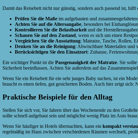
Damit das Reisebett nicht nur günstig, sondern auch passend ist, hilft
Prüfen Sie die Maße
im aufgebauten und zusammengefalteten
Achten Sie auf die Altersangabe
, besonders bei Einhanglösu
Kontrollieren Sie die Belastbarkeit
und die Herstellerangabe
Schauen Sie auf den Zustand
, wenn es sich um einen Restpo
Vergleichen Sie die Ausstattung
: Matratze, Tasche, Rollen, Ei
Denken Sie an die Reinigung
: Abwischbare Materialien und 
Berücksichtigen Sie den Einsatzort
: Zuhause, Ferienwohnung
Ein wichtiger Punkt ist die
Passgenauigkeit der Matratze
. Sie soll
Sicherheit beeinflussen. Achten Sie außerdem auf das Zusammenspiel 
Wenn Sie ein Reisebett für ein sehr junges Baby suchen, ist ein Mode
braucht es einen tiefen, gut gesicherten Boden. Auch hier zeigt sich: 
Praktische Beispiele für den Alltag
Stellen Sie sich vor, Sie fahren über das Wochenende zu den Großelte
sollte schnell aufgebaut sein und möglichst wenig Platz im Auto brau
Wenn Sie häufiger in Hotels übernachten, kann ein
kompakt verstau
regelmäßig im Haus zwischen verschiedenen Räumen wechselt, profit