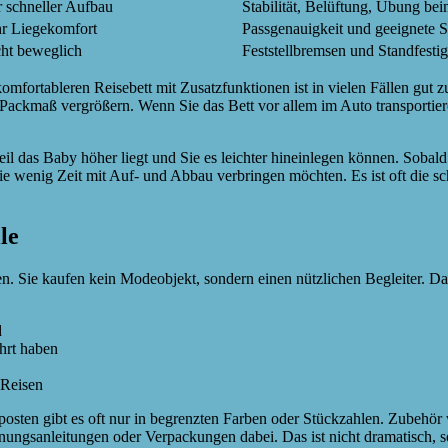
 schneller Aufbau
Stabilität, Belüftung, Übung b
r Liegekomfort
Passgenauigkeit und geeignete S
cht beweglich
Feststellbremsen und Standfestig
ortableren Reisebett mit Zusatzfunktionen ist in vielen Fällen gut z
Packmaß vergrößern. Wenn Sie das Bett vor allem im Auto transportier
l das Baby höher liegt und Sie es leichter hineinlegen können. Sobald 
ie wenig Zeit mit Auf- und Abbau verbringen möchten. Es ist oft die 
le
n. Sie kaufen kein Modeobjekt, sondern einen nützlichen Begleiter. Das 
d
ährt haben
 Reisen
posten gibt es oft nur in begrenzten Farben oder Stückzahlen. Zubehör
nungsanleitungen oder Verpackungen dabei. Das ist nicht dramatisch, s