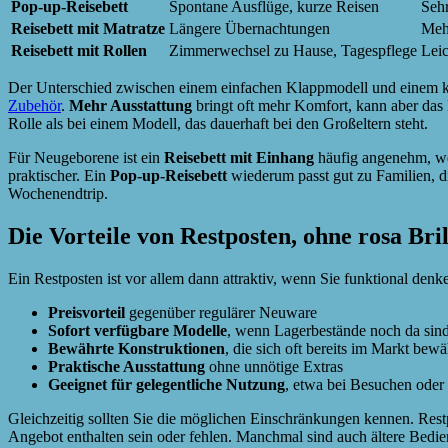
Pop-up-Reisebett
Spontane Ausflüge, kurze Reisen
Sehr
Reisebett mit Matratze
Längere Übernachtungen
Meh
Reisebett mit Rollen
Zimmerwechsel zu Hause, Tagespflege
Lei
Der Unterschied zwischen einem einfachen Klappmodell und einem komf
Zubehör
.
Mehr Ausstattung
bringt oft mehr Komfort, kann aber das 
Rolle als bei einem Modell, das dauerhaft bei den Großeltern steht.
Für Neugeborene ist ein
Reisebett mit Einhang
häufig angenehm, wei
praktischer. Ein
Pop-up-Reisebett
wiederum passt gut zu Familien, d
Wochenendtrip.
Die Vorteile von Restposten, ohne rosa Bril
Ein Restposten ist vor allem dann attraktiv, wenn Sie funktional denke
Preisvorteil
gegenüber regulärer Neuware
Sofort verfügbare Modelle
, wenn Lagerbestände noch da sin
Bewährte Konstruktionen
, die sich oft bereits im Markt bew
Praktische Ausstattung
ohne unnötige Extras
Geeignet für gelegentliche Nutzung
, etwa bei Besuchen oder
Gleichzeitig sollten Sie die möglichen Einschränkungen kennen. Rest
Angebot enthalten sein oder fehlen. Manchmal sind auch ältere Bedie