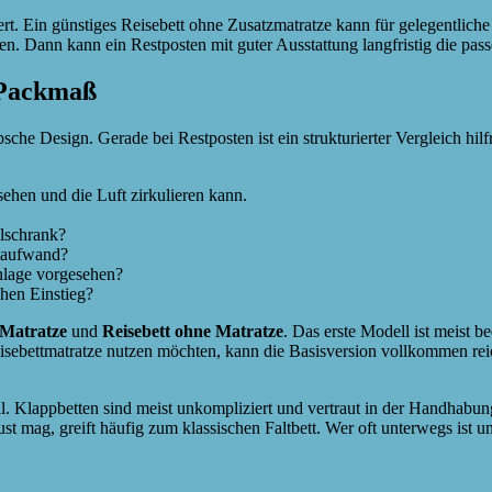
rt. Ein günstiges Reisebett ohne Zusatzmatratze kann für gelegentliche
en. Dann kann ein Restposten mit guter Ausstattung langfristig die pass
 Packmaß
he Design. Gerade bei Restposten ist ein strukturierter Vergleich hilfr
sehen und die Luft zirkulieren kann.
llschrank?
ftaufwand?
inlage vorgesehen?
chen Einstieg?
 Matratze
und
Reisebett ohne Matratze
. Das erste Modell ist meist 
sebettmatratze nutzen möchten, kann die Basisversion vollkommen reichen
ll. Klappbetten sind meist unkompliziert und vertraut in der Handhab
ag, greift häufig zum klassischen Faltbett. Wer oft unterwegs ist und