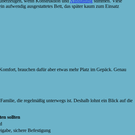
en überzeugen, wenn Konstruktion und
Ausstattung
stimmen. Viele
ein aufwendig ausgestattetes Bett, das später kaum zum Einsatz
hr Komfort, brauchen dafür aber etwas mehr Platz im Gepäck. Genau
Familie, die regelmäßig unterwegs ist. Deshalb lohnt ein Blick auf die
en sollten
nd
eigabe, sichere Befestigung