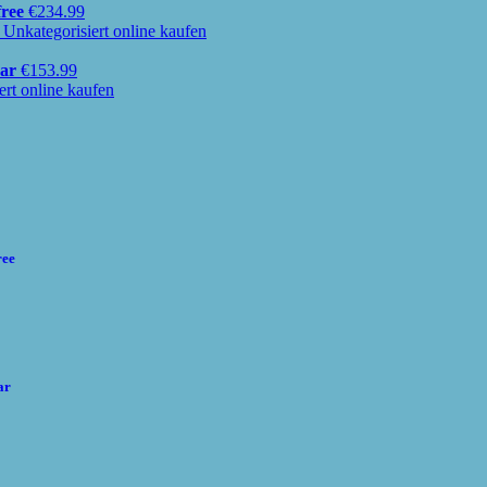
free
€
234.99
ar
€
153.99
ree
ar