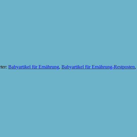
ter:
Babyartikel für Ernährung
,
Babyartikel für Ernährung-Restposten