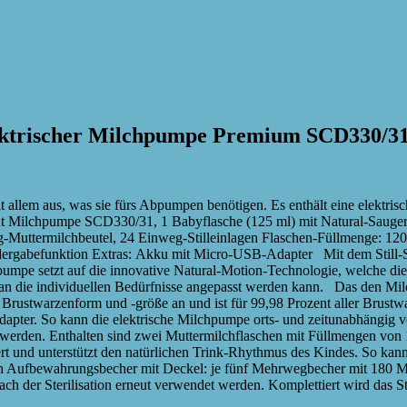
elektrischer Milchpumpe Premium SCD330/3
mit allem aus, was sie fürs Abpumpen benötigen. Es enthält eine elektr
ent Milchpumpe SCD330/31, 1 Babyflasche (125 ml) mit Natural-Sauger
-Muttermilchbeutel, 24 Einweg-Stilleinlagen Flaschen-Füllmenge: 120
dergabefunktion Extras: Akku mit Micro-USB-Adapter Mit dem Still-S
umpe setzt auf die innovative Natural-Motion-Technologie, welche die
 die individuellen Bedürfnisse angepasst werden kann. Das den Milch
er Brustwarzenform und -größe an und ist für 99,98 Prozent aller Bru
dapter. So kann die elektrische Milchpumpe orts- und zeitunabhängig 
 werden. Enthalten sind zwei Muttermilchflaschen mit Füllmengen von 12
iriert und unterstützt den natürlichen Trink-Rhythmus des Kindes. So k
ufbewahrungsbecher mit Deckel: je fünf Mehrwegbecher mit 180 Millil
ch der Sterilisation erneut verwendet werden. Komplettiert wird das 