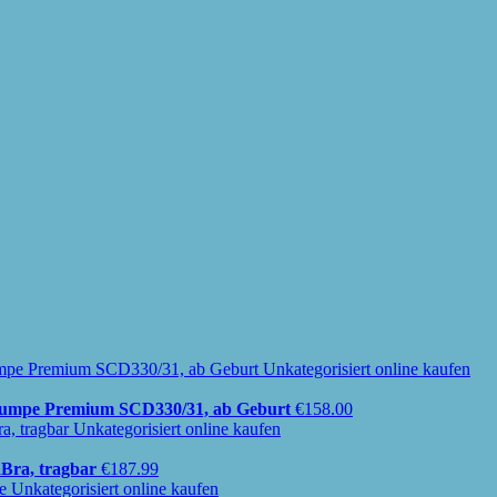
lchpumpe Premium SCD330/31, ab Geburt
€
158.00
Bra, tragbar
€
187.99