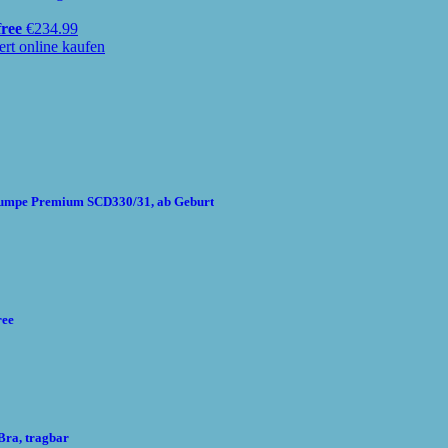
free
€
234.99
chpumpe Premium SCD330/31, ab Geburt
ree
Bra, tragbar