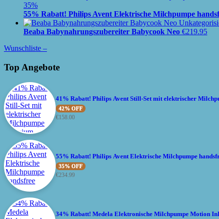
35%
55% Rabatt! Philips Avent Elektrische Milchpumpe hands
Beaba Babynahrungszubereiter Babycook Neo
€
219.95
Wunschliste –
Top Angebote
41% Rabatt! Philips Avent Still-Set mit elektrischer Mil
42% OFF
€
158.00
55% Rabatt! Philips Avent Elektrische Milchpumpe handsf
35% OFF
€
234.99
34% Rabatt! Medela Elektronische Milchpumpe Motion In