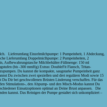
ilch. Lieferumfang Einzelmilchpumpe: 1 Pumpeinheit, 1 Abdeckung,
tasche Lieferumfang Doppelmiclhpumpe: 2 Pumpeinheiten, 2
eln, Aufbewahrungstasche Milchbehälter-Füllmenge: 150 ml
gstufen (bis -300 mmHg) Extras: DoubleFit Flansch, Tritan-
bzupumpen. Du kannst die kompakte, saugstarke Pumpeinheit ganz
nnst Du zwischen zwei speziellen und drei regulären Modi sowie 15
 Du Dir bei geschwollenen Brüsten Linderung verschaffen. Für das
f den Stimulations-, den Abpump- und den Misch-Modus kannst Du
erschiedener Einsatzoptionen optimal an Deine Brust anpassen. Die
enden kannst. Das Reinigen der Pumpe gestaltet sich unkompliziert –