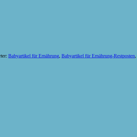
ter:
Babyartikel für Ernährung
,
Babyartikel für Ernährung-Restposten