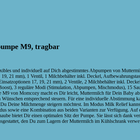
pumpe M9, tragbar
xibles und individuell auf Dich abgestimmtes Abpumpen von Mutterm
 19, 21 mm), 1 Ventil, 1 Milchbehälter inkl. Deckel, Aufbewahrungs
satzoptionen 17, 19, 21 mm), 2 Ventile, 2 Milchbehälter inkl. Deck
Boost), 3 reguläre Modi (Stimulation, Abpumpen, Mischmodus), 15 Sau
pe M9 von Momcozy macht es Dir leicht, Muttermilch für Dein Baby a
Wünschen entsprechend steuern. Für eine individuelle Abstimmung ka
 Du Deine Milchmenge steigern möchtest. Im Modus Milk Relief kannst
dus sowie eine Kombination aus beiden Varianten zur Verfügung. Au
ube bietet Dir einen optimalen Sitz der Pumpe. Sie lässt sich dank v
r ausgestattet, den Du zum Lagern der Muttermilch im Kühlschrank verw