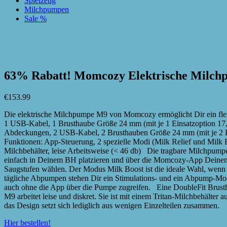
Spielzeug
Milchpumpen
Sale %
zur Wunschliste hinzufügen
zur Wunschliste hinzufügen
63% Rabatt! Momcozy Elektrische Milch
€
153.99
Die elektrische Milchpumpe M9 von Momcozy ermöglicht Dir ein fle
1 USB-Kabel, 1 Brusthaube Größe 24 mm (mit je 1 Einsatzoption 17,
Abdeckungen, 2 USB-Kabel, 2 Brusthauben Größe 24 mm (mit je 2 Ein
Funktionen: App-Steuerung, 2 spezielle Modi (Milk Relief und Milk 
Milchbehälter, leise Arbeitsweise (< 46 db) Die tragbare Milchpum
einfach in Deinem BH platzieren und über die Momcozy-App Deinen 
Saugstufen wählen. Der Modus Milk Boost ist die ideale Wahl, wenn
tägliche Abpumpen stehen Dir ein Stimulations- und ein Abpump-Mo
auch ohne die App über die Pumpe zugreifen. Eine DoubleFit Brustha
M9 arbeitet leise und diskret. Sie ist mit einem Tritan-Milchbehälte
das Design setzt sich lediglich aus wenigen Einzelteilen zusammen.
Hier bestellen!