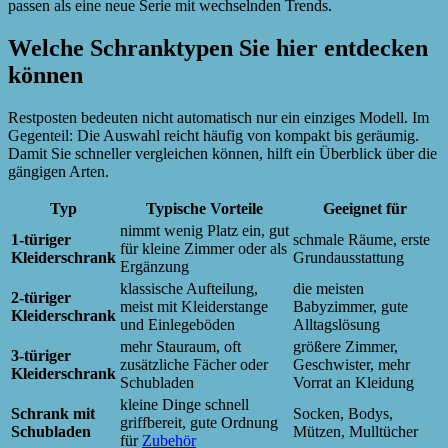
passen als eine neue Serie mit wechselnden Trends.
Welche Schranktypen Sie hier entdecken
können
Restposten bedeuten nicht automatisch nur ein einziges Modell. Im
Gegenteil: Die Auswahl reicht häufig von kompakt bis geräumig.
Damit Sie schneller vergleichen können, hilft ein Überblick über die
gängigen Arten.
Typ
Typische Vorteile
Geeignet für
nimmt wenig Platz ein, gut
1-türiger
schmale Räume, erste
für kleine Zimmer oder als
Kleiderschrank
Grundausstattung
Ergänzung
klassische Aufteilung,
die meisten
2-türiger
meist mit Kleiderstange
Babyzimmer, gute
Kleiderschrank
und Einlegeböden
Alltagslösung
mehr Stauraum, oft
größere Zimmer,
3-türiger
zusätzliche Fächer oder
Geschwister, mehr
Kleiderschrank
Schubladen
Vorrat an Kleidung
kleine Dinge schnell
Schrank mit
Socken, Bodys,
griffbereit, gute Ordnung
Schubladen
Mützen, Mulltücher
für
Zubehör