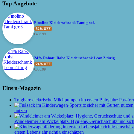
Top Angebote
Pinolino Kleiderschrank Tami groß
52% OFF
€
486.99
24% Rabatt! Roba Kleiderschrank Leon 2-türig
24% OFF
€
355.99
Eltern-Magazin
Tragbare elektrische Milchpumpen im ersten Babyjahr: Passfor
nutzen
Windeleimer am Wickelplatz: Hygiene, Geruchsschutz und siche
ersten Lebensjahr richtig einschätzen