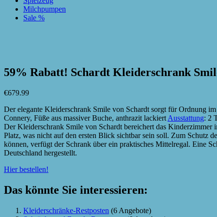
Spielzeug
Milchpumpen
Sale %
zur Wunschliste hinzufügen
zur Wunschliste hinzufügen
59% Rabatt! Schardt Kleiderschrank Smile
€
679.99
Der elegante Kleiderschrank Smile von Schardt sorgt für Ordnung im 
Connery, Füße aus massiver Buche, anthrazit lackiert
Ausstattung
: 2 
Der Kleiderschrank Smile von Schardt bereichert das Kinderzimmer im 
Platz, was nicht auf den ersten Blick sichtbar sein soll. Zum Schutz 
können, verfügt der Schrank über ein praktisches Mittelregal. Eine 
Deutschland hergestellt.
Hier bestellen!
Das könnte Sie interessieren:
Kleiderschränke-Restposten
(6 Angebote)