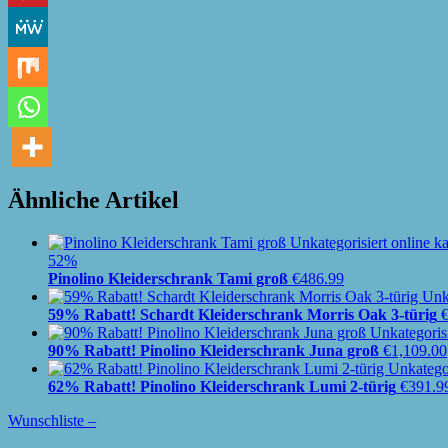
Ähnliche Artikel
52%
Pinolino Kleiderschrank Tami groß
€
486.99
59% Rabatt! Schardt Kleiderschrank Morris Oak 3-türig
90% Rabatt! Pinolino Kleiderschrank Juna groß
€
1,109.00
62% Rabatt! Pinolino Kleiderschrank Lumi 2-türig
€
391.9
Wunschliste –