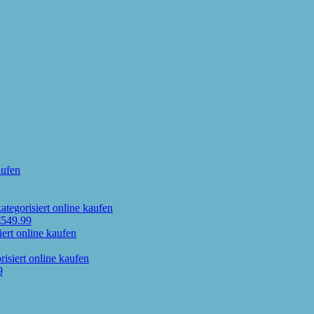
€
549.99
9