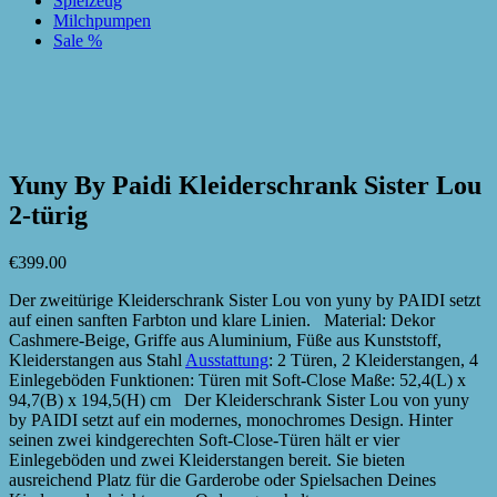
Spielzeug
Milchpumpen
Sale %
zur Wunschliste hinzufügen
zur Wunschliste hinzufügen
Yuny By Paidi Kleiderschrank Sister Lou
2-türig
€
399.00
Der zweitürige Kleiderschrank Sister Lou von yuny by PAIDI setzt
auf einen sanften Farbton und klare Linien. Material: Dekor
Cashmere-Beige, Griffe aus Aluminium, Füße aus Kunststoff,
Kleiderstangen aus Stahl
Ausstattung
: 2 Türen, 2 Kleiderstangen, 4
Einlegeböden Funktionen: Türen mit Soft-Close Maße: 52,4(L) x
94,7(B) x 194,5(H) cm Der Kleiderschrank Sister Lou von yuny
by PAIDI setzt auf ein modernes, monochromes Design. Hinter
seinen zwei kindgerechten Soft-Close-Türen hält er vier
Einlegeböden und zwei Kleiderstangen bereit. Sie bieten
ausreichend Platz für die Garderobe oder Spielsachen Deines