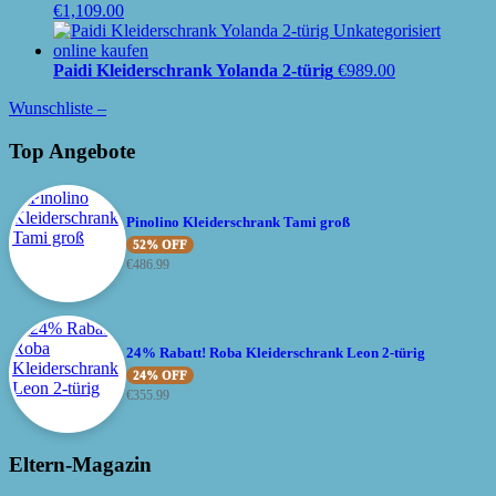
€
1,109.00
Paidi Kleiderschrank Yolanda 2-türig
€
989.00
Wunschliste –
Top Angebote
Pinolino Kleiderschrank Tami groß
52% OFF
€
486.99
24% Rabatt! Roba Kleiderschrank Leon 2-türig
24% OFF
€
355.99
Eltern-Magazin