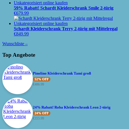
59% Rabatt! Schardt Kleiderschrank Smile 2-türig
€
679.99
Schardt Kleiderschrank Terry 2-türig mit Mittelregal
€
849.99
Wunschliste –
Top Angebote
Pinolino Kleiderschrank Tami groß
52% OFF
€
486.99
24% Rabatt! Roba Kleiderschrank Leon 2-türig
24% OFF
€
355.99