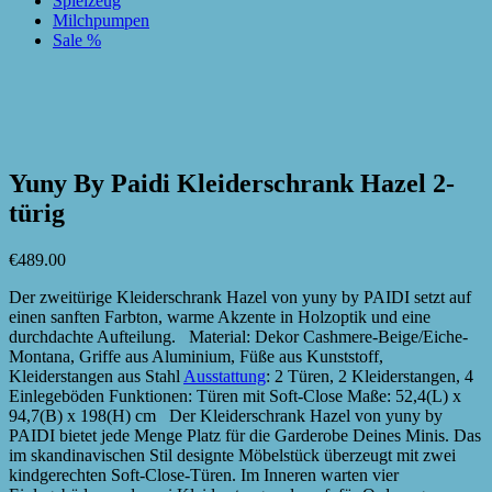
Spielzeug
Milchpumpen
Sale %
zur Wunschliste hinzufügen
zur Wunschliste hinzufügen
Yuny By Paidi Kleiderschrank Hazel 2-
türig
€
489.00
Der zweitürige Kleiderschrank Hazel von yuny by PAIDI setzt auf
einen sanften Farbton, warme Akzente in Holzoptik und eine
durchdachte Aufteilung. Material: Dekor Cashmere-Beige/Eiche-
Montana, Griffe aus Aluminium, Füße aus Kunststoff,
Kleiderstangen aus Stahl
Ausstattung
: 2 Türen, 2 Kleiderstangen, 4
Einlegeböden Funktionen: Türen mit Soft-Close Maße: 52,4(L) x
94,7(B) x 198(H) cm Der Kleiderschrank Hazel von yuny by
PAIDI bietet jede Menge Platz für die Garderobe Deines Minis. Das
im skandinavischen Stil designte Möbelstück überzeugt mit zwei
kindgerechten Soft-Close-Türen. Im Inneren warten vier