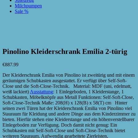
Spielzeug
Milchpumpen
Sale %
zur Wunschliste hinzufügen
zur Wunschliste hinzufügen
Pinolino Kleiderschrank Emilia 2-türig
€
887.99
Der Kleiderschrank Emilia von Pinolino ist zweitürig und mit einem
geräumigen Schubkasten ausgestattet. Er verfügt über Self-Soft-
Close und die Soft-Close-Technik. Material: MDF (uni, edelmatt,
weiß lackiert)
Ausstattung
: 1 Einlegeboden, 1 Kleiderstange, 1
Schubkasten, Möbelknöpfe aus Metall Funktionen: Self-Soft-Close,
Soft-Close-Technik Maße: 208(H) x 128(B) x 58(T) cm Hinter
seinen zwei Türen hat der Kleiderschrank Emilia von Pinolino viel
Stauraum für Kleidung und andere Dinge aus dem Kinderzimmer zu
bieten. Hierfür stehen eine Kleiderstange und ein höhenverstellbarer
Einlegeboden zur Verfügung. Doch damit nicht genug: Ein
Schubkasten mit Self-Soft-Close und Soft-Close-Technik bietet
weiteren Stauraum. Aufwendig gearbeitete Zierleisten,