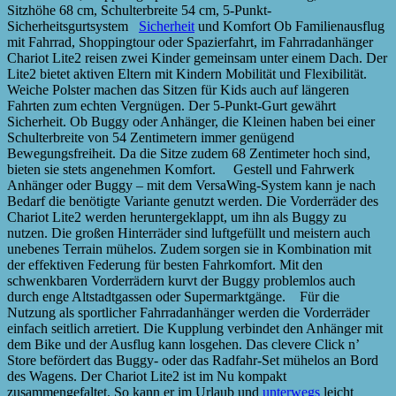
Sitzhöhe 68 cm, Schulterbreite 54 cm, 5-Punkt-
Sicherheitsgurtsystem
Sicherheit
und Komfort Ob Familienausflug
mit Fahrrad, Shoppingtour oder Spazierfahrt, im Fahrradanhänger
Chariot Lite2 reisen zwei Kinder gemeinsam unter einem Dach. Der
Lite2 bietet aktiven Eltern mit Kindern Mobilität und Flexibilität.
Weiche Polster machen das Sitzen für Kids auch auf längeren
Fahrten zum echten Vergnügen. Der 5-Punkt-Gurt gewährt
Sicherheit. Ob Buggy oder Anhänger, die Kleinen haben bei einer
Schulterbreite von 54 Zentimetern immer genügend
Bewegungsfreiheit. Da die Sitze zudem 68 Zentimeter hoch sind,
bieten sie stets angenehmen Komfort. Gestell und Fahrwerk
Anhänger oder Buggy – mit dem VersaWing-System kann je nach
Bedarf die benötigte Variante genutzt werden. Die Vorderräder des
Chariot Lite2 werden heruntergeklappt, um ihn als Buggy zu
nutzen. Die großen Hinterräder sind luftgefüllt und meistern auch
unebenes Terrain mühelos. Zudem sorgen sie in Kombination mit
der effektiven Federung für besten Fahrkomfort. Mit den
schwenkbaren Vorderrädern kurvt der Buggy problemlos auch
durch enge Altstadtgassen oder Supermarktgänge. Für die
Nutzung als sportlicher Fahrradanhänger werden die Vorderräder
einfach seitlich arretiert. Die Kupplung verbindet den Anhänger mit
dem Bike und der Ausflug kann losgehen. Das clevere Click n’
Store befördert das Buggy- oder das Radfahr-Set mühelos an Bord
des Wagens. Der Chariot Lite2 ist im Nu kompakt
zusammengefaltet. So kann er im Urlaub und
unterwegs
leicht