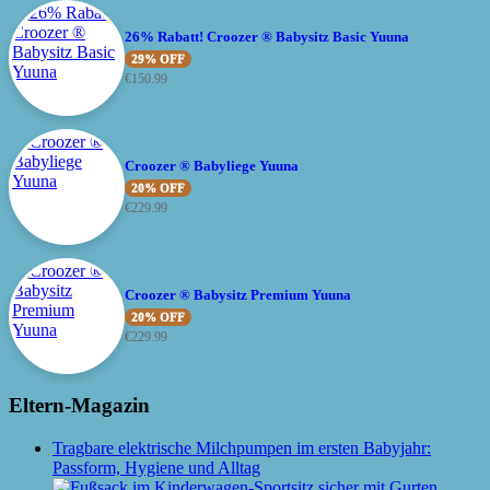
26% Rabatt! Croozer ® Babysitz Basic Yuuna
29% OFF
€
150.99
Croozer ® Babyliege Yuuna
20% OFF
€
229.99
Croozer ® Babysitz Premium Yuuna
20% OFF
€
229.99
Eltern-Magazin
Tragbare elektrische Milchpumpen im ersten Babyjahr:
Passform, Hygiene und Alltag