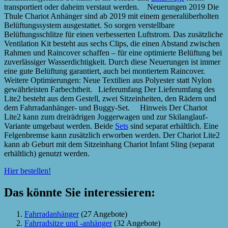
transportiert oder daheim verstaut werden. Neuerungen 2019 Die
Thule Chariot Anhänger sind ab 2019 mit einem generalüberholten
Belüftungssystem ausgestattet. So sorgen verstellbare
Belüftungsschlitze für einen verbesserten Luftstrom. Das zusätzliche
Ventilation Kit besteht aus sechs Clips, die einen Abstand zwischen
Rahmen und Raincover schaffen – für eine optimierte Belüftung bei
zuverlässiger Wasserdichtigkeit. Durch diese Neuerungen ist immer
eine gute Belüftung garantiert, auch bei montiertem Raincover.
Weitere Optimierungen: Neue Textilien aus Polyester statt Nylon
gewährleisten Farbechtheit. Lieferumfang Der Lieferumfang des
Lite2 besteht aus dem Gestell, zwei Sitzeinheiten, den Rädern und
dem Fahrradanhänger- und Buggy-Set. Hinweis Der Chariot
Lite2 kann zum dreirädrigen Joggerwagen und zur Skilanglauf-
Variante umgebaut werden. Beide
Sets
sind separat erhältlich. Eine
Felgenbremse kann zusätzlich erworben werden. Der Chariot Lite2
kann ab Geburt mit dem Sitzeinhang Chariot Infant Sling (separat
erhältlich) genutzt werden.
Hier bestellen!
Das könnte Sie interessieren:
Fahrradanhänger
(27 Angebote)
Fahrradsitze und -anhänger
(32 Angebote)