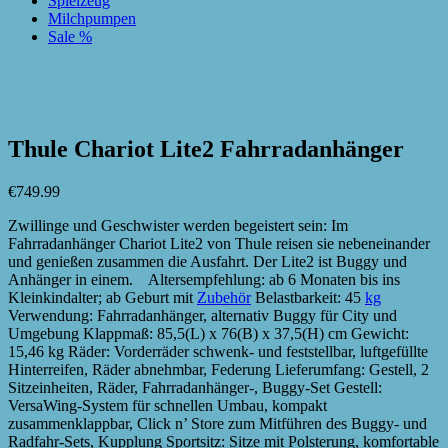
Spielzeug
Milchpumpen
Sale %
zur Wunschliste hinzufügen
zur Wunschliste hinzufügen
Thule Chariot Lite2 Fahrradanhänger
€
749.99
Zwillinge und Geschwister werden begeistert sein: Im
Fahrradanhänger Chariot Lite2 von Thule reisen sie nebeneinander
und genießen zusammen die Ausfahrt. Der Lite2 ist Buggy und
Anhänger in einem. Altersempfehlung: ab 6 Monaten bis ins
Kleinkindalter; ab Geburt mit
Zubehör
Belastbarkeit: 45
kg
Verwendung: Fahrradanhänger, alternativ Buggy für City und
Umgebung Klappmaß: 85,5(L) x 76(B) x 37,5(H) cm Gewicht:
15,46 kg Räder: Vorderräder schwenk- und feststellbar, luftgefüllte
Hinterreifen, Räder abnehmbar, Federung Lieferumfang: Gestell, 2
Sitzeinheiten, Räder, Fahrradanhänger-, Buggy-Set Gestell:
VersaWing-System für schnellen Umbau, kompakt
zusammenklappbar, Click n’ Store zum Mitführen des Buggy- und
Radfahr-Sets, Kupplung Sportsitz: Sitze mit Polsterung, komfortable