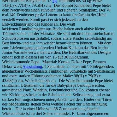
Belastbarkeit: Babybett bis 15
kg
, Juniorbett bis 30 kg Maße:
143(L) x 77(B) x 79,5(H) cm Das Kombi-Kinderbett Pepe bietet
dem Nachwuchs einen stilvollen und sicheren Schlafplatz. Der 70
mal 140 Zentimeter große Lattenrost kann dreifach in der Höhe
verstellt werden. Somit passt er sich jederzeit an den
Entwicklungsstand des Kindes an. Die weiß
lackierten Rundholmgitter aus Buche halten auch aktive kleine
Träumer sicher auf der Matratze. Sie sind mit drei herausnehmbaren
Schlupfsprossen ausgestattet, sodass ältere Kinder selbstständig ins
Bett hinein- und aus ihm wieder herausklettern können. Mit dem
zum Lieferumgang gehörenden Umbau-Kit kann das Bett in eine
Junior-Variante verwandelt werden. Die Belastbarkeit des Designs
erhöht sich in diesem Fall von 15 auf 30 Kilogramm.
Wickelkommode Pepe Material: Korpus Dekor Pepe, Fronten
Dekor weiß
Ausstattung
: 1 Schublade, 2 Türen mit 1 Einlegeboden,
abnehmbarer Wickelaufsatz Funktionen: Schublade mit Selbsteinzug
und extra starken Führungsschienen Maße: 98(H) x 79(B) x
43/68(T) cm, Wickelhöhe 86 cm Die Wickelkommode Pepe bietet
sämtlichen Utensilien, die für die Babypflege benötigt werden,
ausreichend Platz. Windeln, Feuchttücher und Co. können ebenso
wie Kleidungsstücke in der Schublade mit Selbsteinzug und extra
starken Führungsschienen untergebracht werden. Hinter den Türen
des Möbelstücks stehen zwei weitere Fächer zur Unterbringung
bereit. Der in einer Höhe von 86 Zentimetern angebrachte
Wickelaufsatz ist an drei Seiten umrandet. Er kann abgenommen