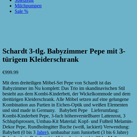
Spielzeug
Milchpumpen
Sale %
zur Wunschliste hinzufügen
zur Wunschliste hinzufügen
Schardt 3-tlg. Babyzimmer Pepe mit 3-
türigem Kleiderschrank
€
999.99
Mit dem dreiteiligen Möbel-Set Pepe von Schardt ist das
Babyzimmer im Nu komplett: Das Trio im skandinavischen Stil
besteht aus dem Kombi-Kinderbett, der Wickelkommode und dem
dreitürigen Kleiderschrank. Alle Möbel setzen auf eine gelungene
Kombination aus Partien in Eichen-Optik und weißen Elementen
und sind made in Germany. Babybett Pepe Lieferumfang:
Kombi-Kinderbett Pepe, 3-fach höhenverstellbarer Lattenrost, 3
Schlupfsprossen, Umbau-Kit Material: Kopf- und Fußteil Melamin-
Dekor Pepe, Rundholmgitter Buche (weiß, lackiert) Verwendung:
Babybett (0 bis 3
Jahre
), umbaubar zum Juniorbett (3 bis 6 Jahre)