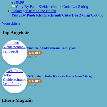
€
849.99
Yuny By Paidi Kleiderschrank Cutie Lea 2-türig
€
505.00
Wunschliste –
Top Angebote
Pinolino Kleiderschrank Tami groß
52% OFF
€
486.99
24% Rabatt! Roba Kleiderschrank Leon 2-türig
24% OFF
€
355.99
Eltern-Magazin