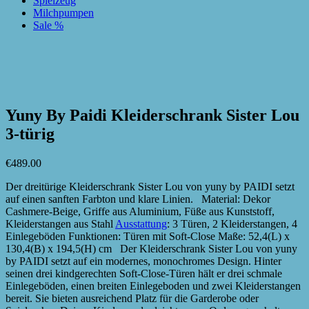
Spielzeug
Milchpumpen
Sale %
zur Wunschliste hinzufügen
zur Wunschliste hinzufügen
Yuny By Paidi Kleiderschrank Sister Lou
3-türig
€
489.00
Der dreitürige Kleiderschrank Sister Lou von yuny by PAIDI setzt
auf einen sanften Farbton und klare Linien. Material: Dekor
Cashmere-Beige, Griffe aus Aluminium, Füße aus Kunststoff,
Kleiderstangen aus Stahl
Ausstattung
: 3 Türen, 2 Kleiderstangen, 4
Einlegeböden Funktionen: Türen mit Soft-Close Maße: 52,4(L) x
130,4(B) x 194,5(H) cm Der Kleiderschrank Sister Lou von yuny
by PAIDI setzt auf ein modernes, monochromes Design. Hinter
seinen drei kindgerechten Soft-Close-Türen hält er drei schmale
Einlegeböden, einen breiten Einlegeboden und zwei Kleiderstangen
bereit. Sie bieten ausreichend Platz für die Garderobe oder