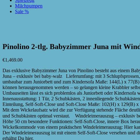
Spielzeug
Milchpumpen
Sale %
zur Wunschliste hinzufügen
zur Wunschliste hinzufügen
Pinolino 2-tlg. Babyzimmer Juna mit Win
€
1,469.00
Das exklusive Babyzimmer Juna von Pinolino besteht aus einem Baby
Juna – exklusiv bei baby-walz Lieferumfang: mit 3 Schlupfsprossen, 
umbaubar zum Juniorbett und zum Kindersofa Maße: 144(L) x 77(B) x 
können herausgenommen werden – so gelangen kleine Krabbler selbsts
Umbauseiten lässt es sich problemlos als Juniorbett oder Kindersof
Innenausstattung: 1 Tür, 2 Schubkästen, 2 innenliegende Schubkästen
Einteilung, Self-Soft-Close und Soft-Close Maße: 102(H) x 129(B) 
Mit dem Wickelaufsatz wird die zur Verfügung stehende Fläche deutl
und Schubkästen optimal verstaut. Windeleimerauszug – exklusiv be
Höhe 50 cm besondere Funktionen: Self-Soft-Close, innere Box hera
Wickelkommode von einem praktischen Windeleimerauszug: Hier kann
Der Windeleimerauszug ist mit einem Self-Soft-Close versehen und 
erhältst Du hier.