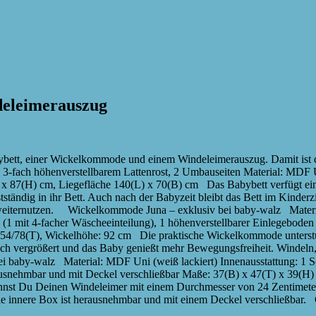
deleimerauszug
bett, einer Wickelkommode und einem Windeleimerauszug. Damit ist d
3-fach höhenverstellbarem Lattenrost, 2 Umbauseiten Material: MDF Un
87(H) cm, Liegefläche 140(L) x 70(B) cm Das Babybett verfügt einen 
tändig in ihr Bett. Auch nach der Babyzeit bleibt das Bett im Kinderz
a weiternutzen. Wickelkommode Juna – exklusiv bei baby-walz Material
 (1 mit 4-facher Wäscheeinteilung), 1 höhenverstellbarer Einlegebode
x 54/78(T), Wickelhöhe: 92 cm Die praktische Wickelkommode unterstü
ich vergrößert und das Baby genießt mehr Bewegungsfreiheit. Windeln
i baby-walz Material: MDF Uni (weiß lackiert) Innenausstattung: 1 
usnehmbar und mit Deckel verschließbar Maße: 37(B) x 47(T) x 39(H) 
st Du Deinen Windeleimer mit einem Durchmesser von 24 Zentimetern
die innere Box ist herausnehmbar und mit einem Deckel verschließbar