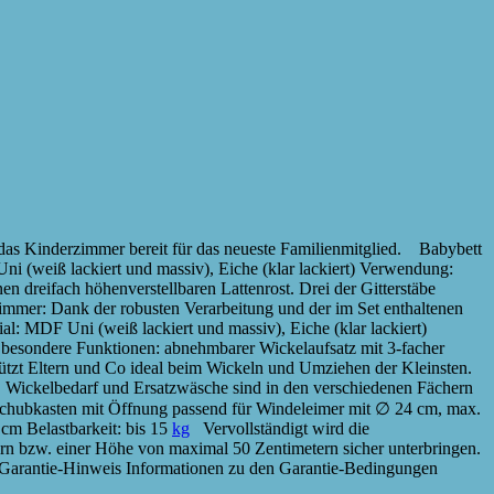
as Kinderzimmer bereit für das neueste Familienmitglied. Babybett
i (weiß lackiert und massiv), Eiche (klar lackiert) Verwendung:
dreifach höhenverstellbaren Lattenrost. Drei der Gitterstäbe
immer: Dank der robusten Verarbeitung und der im Set enthaltenen
: MDF Uni (weiß lackiert und massiv), Eiche (klar lackiert)
n besondere Funktionen: abnehmbarer Wickelaufsatz mit 3-facher
tzt Eltern und Co ideal beim Wickeln und Umziehen der Kleinsten.
, Wickelbedarf und Ersatzwäsche sind in den verschiedenen Fächern
Schubkasten mit Öffnung passend für Windeleimer mit ∅ 24 cm, max.
cm Belastbarkeit: bis 15
kg
Vervollständigt wird die
 bzw. einer Höhe von maximal 50 Zentimetern sicher unterbringen.
. Garantie-Hinweis Informationen zu den Garantie-Bedingungen