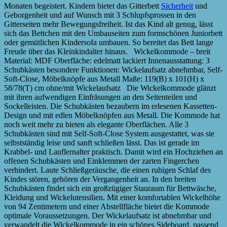
Monaten begeistert. Kindern bietet das Gitterbett
Sicherheit
und
Geborgenheit und auf Wunsch mit 3 Schlupfsprossen in den
Gitterseiten mehr Bewegungsfreiheit. Ist das Kind alt genug, lässt
sich das Bettchen mit den Umbauseiten zum formschönen Juniorbett
oder gemütlichen Kindersofa umbauen. So bereitet das Bett lange
Freude über das Kleinkindalter hinaus. Wickelkommode – breit
Material: MDF Oberfläche: edelmatt lackiert Innenausstattung: 3
Schubkästen besondere Funktionen: Wickelaufsatz abnehmbar, Self-
Soft-Close, Möbelknöpfe aus Metall Maße: 119(B) x 101(H) x
58/78(T) cm ohne/mit Wickelaufsatz Die Wickelkommode glänzt
mit ihren aufwendigen Einfräsungen an den Seitenteilen und
Sockelleisten. Die Schubkästen bezaubern im erlesenen Kassetten-
Design und mit edlen Möbelknöpfen aus Metall. Die Kommode hat
noch weit mehr zu bieten als elegante Oberflächen. Alle 3
Schubkästen sind mit Self-Soft-Close System ausgestattet, was sie
selbstständig leise und sanft schließen lässt. Das ist gerade im
Krabbel- und Lauflernalter praktisch. Damit wird ein Hochziehen an
offenen Schubkästen und Einklemmen der zarten Fingerchen
verhindert. Laute Schließgeräusche, die einen ruhigen Schlaf des
Kindes stören, gehören der Vergangenheit an. In den breiten
Schubkästen findet sich ein großzügiger Stauraum für Bettwäsche,
Kleidung und Wickelutensilien. Mit einer komfortablen Wickelhöhe
von 94 Zentimetern und einer Abstellfläche bietet die Kommode
optimale Voraussetzungen. Der Wickelaufsatz ist abnehmbar und
verwandelt die Wickelkommode in ein schönes Sideboard, passend