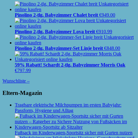
Pinolino 2-tlg. Babyzimmer Chalet breit
€
949.00
Pinolino 2-tlg. Babyzimmer Lova breit
€
910.99
Pinolino 2-tlg. Babyzimmer-Set Linje breit
€
848.00
59% Rabatt! Schardt 2-tlg. Babyzimmer Morris Oak
€
797.99
Wunschliste –
Eltern-Magazin
Tragbare elektrische Milchpumpen im ersten Babyjahr:
Passform, Hygiene und Alltag
Fußsack im Kinderwagen-Sportsitz sicher mit Gurten nutzen