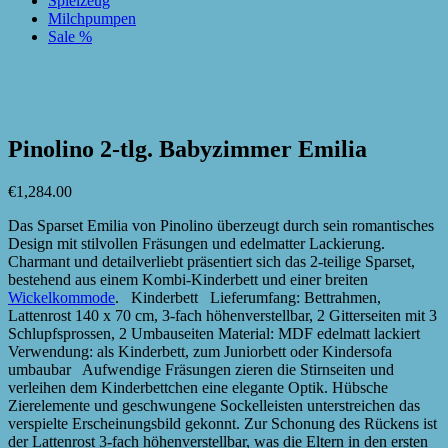
Spielzeug
Milchpumpen
Sale %
zur Wunschliste hinzufügen
zur Wunschliste hinzufügen
Pinolino 2-tlg. Babyzimmer Emilia
€
1,284.00
Das Sparset Emilia von Pinolino überzeugt durch sein romantisches
Design mit stilvollen Fräsungen und edelmatter Lackierung.
Charmant und detailverliebt präsentiert sich das 2-teilige Sparset,
bestehend aus einem Kombi-Kinderbett und einer breiten
Wickelkommode
. Kinderbett Lieferumfang: Bettrahmen,
Lattenrost 140 x 70 cm, 3-fach höhenverstellbar, 2 Gitterseiten mit 3
Schlupfsprossen, 2 Umbauseiten Material: MDF edelmatt lackiert
Verwendung: als Kinderbett, zum Juniorbett oder Kindersofa
umbaubar Aufwendige Fräsungen zieren die Stirnseiten und
verleihen dem Kinderbettchen eine elegante Optik. Hübsche
Zierelemente und geschwungene Sockelleisten unterstreichen das
verspielte Erscheinungsbild gekonnt. Zur Schonung des Rückens ist
der Lattenrost 3-fach höhenverstellbar, was die Eltern in den ersten