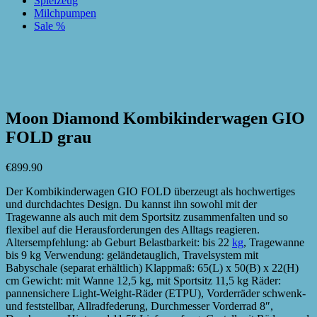
Spielzeug
Milchpumpen
Sale %
zur Wunschliste hinzufügen
zur Wunschliste hinzufügen
Moon Diamond Kombikinderwagen GIO
FOLD grau
€
899.90
Der Kombikinderwagen GIO FOLD überzeugt als hochwertiges
und durchdachtes Design. Du kannst ihn sowohl mit der
Tragewanne als auch mit dem Sportsitz zusammenfalten und so
flexibel auf die Herausforderungen des Alltags reagieren.
Altersempfehlung: ab Geburt Belastbarkeit: bis 22
kg
, Tragewanne
bis 9 kg Verwendung: geländetauglich, Travelsystem mit
Babyschale (separat erhältlich) Klappmaß: 65(L) x 50(B) x 22(H)
cm Gewicht: mit Wanne 12,5 kg, mit Sportsitz 11,5 kg Räder:
pannensichere Light-Weight-Räder (ETPU), Vorderräder schwenk-
und feststellbar, Allradfederung, Durchmesser Vorderrad 8″,