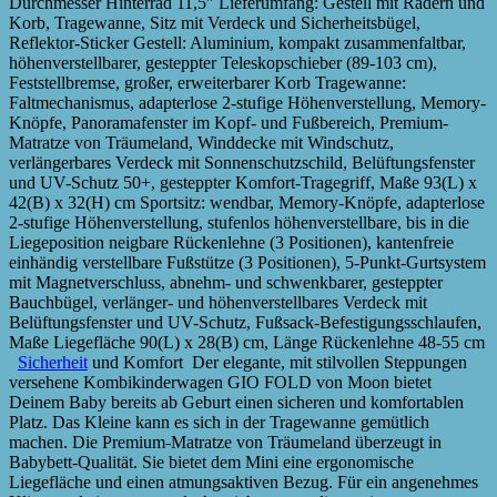
Durchmesser Hinterrad 11,5″ Lieferumfang: Gestell mit Rädern und
Korb, Tragewanne, Sitz mit Verdeck und Sicherheitsbügel,
Reflektor-Sticker Gestell: Aluminium, kompakt zusammenfaltbar,
höhenverstellbarer, gesteppter Teleskopschieber (89-103 cm),
Feststellbremse, großer, erweiterbarer Korb Tragewanne:
Faltmechanismus, adapterlose 2-stufige Höhenverstellung, Memory-
Knöpfe, Panoramafenster im Kopf- und Fußbereich, Premium-
Matratze von Träumeland, Winddecke mit Windschutz,
verlängerbares Verdeck mit Sonnenschutzschild, Belüftungsfenster
und UV-Schutz 50+, gesteppter Komfort-Tragegriff, Maße 93(L) x
42(B) x 32(H) cm Sportsitz: wendbar, Memory-Knöpfe, adapterlose
2-stufige Höhenverstellung, stufenlos höhenverstellbare, bis in die
Liegeposition neigbare Rückenlehne (3 Positionen), kantenfreie
einhändig verstellbare Fußstütze (3 Positionen), 5-Punkt-Gurtsystem
mit Magnetverschluss, abnehm- und schwenkbarer, gesteppter
Bauchbügel, verlänger- und höhenverstellbares Verdeck mit
Belüftungsfenster und UV-Schutz, Fußsack-Befestigungsschlaufen,
Maße Liegefläche 90(L) x 28(B) cm, Länge Rückenlehne 48-55 cm
Sicherheit
und Komfort Der elegante, mit stilvollen Steppungen
versehene Kombikinderwagen GIO FOLD von Moon bietet
Deinem Baby bereits ab Geburt einen sicheren und komfortablen
Platz. Das Kleine kann es sich in der Tragewanne gemütlich
machen. Die Premium-Matratze von Träumeland überzeugt in
Babybett-Qualität. Sie bietet dem Mini eine ergonomische
Liegefläche und einen atmungsaktiven Bezug. Für ein angenehmes