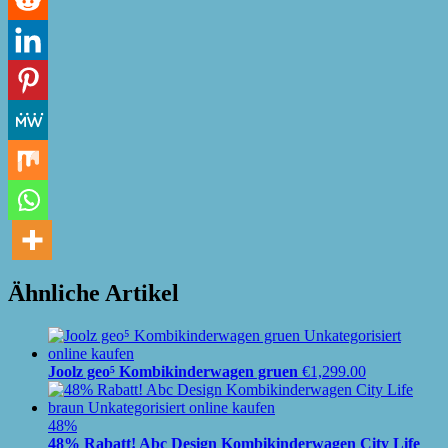
Ähnliche Artikel
Joolz geo⁵ Kombikinderwagen gruen
€
1,299.00
48%
48% Rabatt! Abc Design Kombikinderwagen City Life