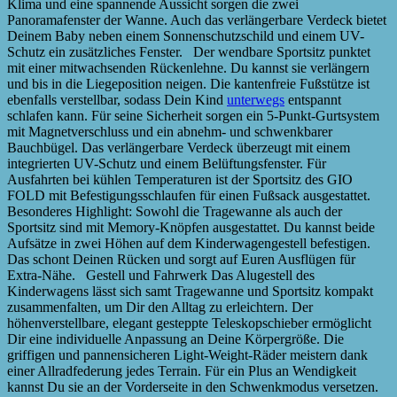
Klima und eine spannende Aussicht sorgen die zwei
Panoramafenster der Wanne. Auch das verlängerbare Verdeck bietet
Deinem Baby neben einem Sonnenschutzschild und einem UV-
Schutz ein zusätzliches Fenster. Der wendbare Sportsitz punktet
mit einer mitwachsenden Rückenlehne. Du kannst sie verlängern
und bis in die Liegeposition neigen. Die kantenfreie Fußstütze ist
ebenfalls verstellbar, sodass Dein Kind
unterwegs
entspannt
schlafen kann. Für seine Sicherheit sorgen ein 5-Punkt-Gurtsystem
mit Magnetverschluss und ein abnehm- und schwenkbarer
Bauchbügel. Das verlängerbare Verdeck überzeugt mit einem
integrierten UV-Schutz und einem Belüftungsfenster. Für
Ausfahrten bei kühlen Temperaturen ist der Sportsitz des GIO
FOLD mit Befestigungsschlaufen für einen Fußsack ausgestattet.
Besonderes Highlight: Sowohl die Tragewanne als auch der
Sportsitz sind mit Memory-Knöpfen ausgestattet. Du kannst beide
Aufsätze in zwei Höhen auf dem Kinderwagengestell befestigen.
Das schont Deinen Rücken und sorgt auf Euren Ausflügen für
Extra-Nähe. Gestell und Fahrwerk Das Alugestell des
Kinderwagens lässt sich samt Tragewanne und Sportsitz kompakt
zusammenfalten, um Dir den Alltag zu erleichtern. Der
höhenverstellbare, elegant gesteppte Teleskopschieber ermöglicht
Dir eine individuelle Anpassung an Deine Körpergröße. Die
griffigen und pannensicheren Light-Weight-Räder meistern dank
einer Allradfederung jedes Terrain. Für ein Plus an Wendigkeit
kannst Du sie an der Vorderseite in den Schwenkmodus versetzen.