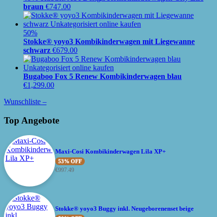
braun
€
747.00
50%
Stokke® yoyo3 Kombikinderwagen mit Liegewanne
schwarz
€
679.00
Bugaboo Fox 5 Renew Kombikinderwagen blau
€
1,299.00
Wunschliste –
Top Angebote
Maxi-Cosi Kombikinderwagen Lila XP+
53% OFF
€
997.49
Stokke® yoyo3 Buggy inkl. Neugeborenenset beige