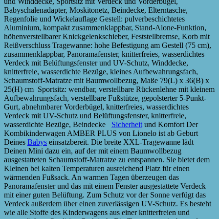
und Winddecke, Sportsitz mit Verdeck und Vorderbügel,
Babyschalenadapter, Moskitonetz, Beindecke, Elterntasche,
Regenfolie und Wickelauflage Gestell: pulverbeschichtetes
Aluminium, kompakt zusammenklappbar, Stand-Alone-Funktion,
höhenverstellbarer Knickgelenkschieber, Feststellbremse, Korb mit
Reißverschluss Tragewanne: hohe Befestigung am Gestell (75 cm),
zusammenklappbar, Panoramafenster, knitterfreies, wasserdichtes
Verdeck mit Belüftungsfenster und UV-Schutz, Winddecke,
knitterfreie, wasserdichte Bezüge, kleines Aufbewahrungsfach,
Schaumstoff-Matratze mit Baumwollbezug, Maße 79(L) x 36(B) x
25(H) cm Sportsitz: wendbar, verstellbare Rückenlehne mit kleinem
Aufbewahrungsfach, verstellbare Fußstütze, gepolsterter 5-Punkt-
Gurt, abnehmbarer Vorderbügel, knitterfreies, wasserdichtes
Verdeck mit UV-Schutz und Belüftungsfenster, knitterfreie,
wasserdichte Bezüge, Beindecke
Sicherheit
und Komfort Der
Kombikinderwagen AMBER PLUS von Lionelo ist ab Geburt
Deines
Babys
einsatzbereit. Die breite XXL-Tragewanne lädt
Deinen Mini dazu ein, auf der mit einem Baumwollbezug
ausgestatteten Schaumstoff-Matratze zu entspannen. Sie bietet dem
Kleinen bei kalten Temperaturen ausreichend Platz für einen
wärmenden Fußsack. An warmen Tagen überzeugen das
Panoramafenster und das mit einem Fenster ausgestattete Verdeck
mit einer guten Belüftung. Zum Schutz vor der Sonne verfügt das
Verdeck außerdem über einen zuverlässigen UV-Schutz. Es besteht
wie alle Stoffe des Kinderwagens aus einer knitterfreien und