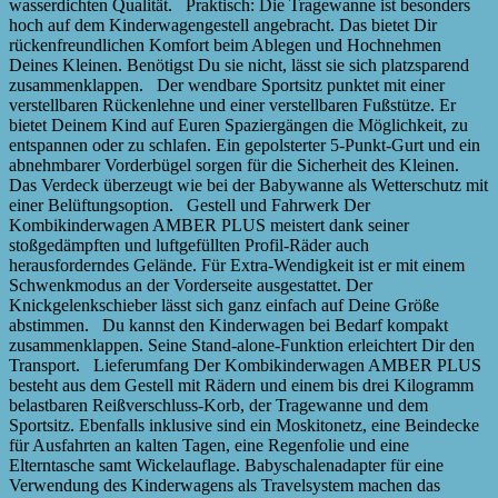
wasserdichten Qualität. Praktisch: Die Tragewanne ist besonders
hoch auf dem Kinderwagengestell angebracht. Das bietet Dir
rückenfreundlichen Komfort beim Ablegen und Hochnehmen
Deines Kleinen. Benötigst Du sie nicht, lässt sie sich platzsparend
zusammenklappen. Der wendbare Sportsitz punktet mit einer
verstellbaren Rückenlehne und einer verstellbaren Fußstütze. Er
bietet Deinem Kind auf Euren Spaziergängen die Möglichkeit, zu
entspannen oder zu schlafen. Ein gepolsterter 5-Punkt-Gurt und ein
abnehmbarer Vorderbügel sorgen für die Sicherheit des Kleinen.
Das Verdeck überzeugt wie bei der Babywanne als Wetterschutz mit
einer Belüftungsoption. Gestell und Fahrwerk Der
Kombikinderwagen AMBER PLUS meistert dank seiner
stoßgedämpften und luftgefüllten Profil-Räder auch
herausforderndes Gelände. Für Extra-Wendigkeit ist er mit einem
Schwenkmodus an der Vorderseite ausgestattet. Der
Knickgelenkschieber lässt sich ganz einfach auf Deine Größe
abstimmen. Du kannst den Kinderwagen bei Bedarf kompakt
zusammenklappen. Seine Stand-alone-Funktion erleichtert Dir den
Transport. Lieferumfang Der Kombikinderwagen AMBER PLUS
besteht aus dem Gestell mit Rädern und einem bis drei Kilogramm
belastbaren Reißverschluss-Korb, der Tragewanne und dem
Sportsitz. Ebenfalls inklusive sind ein Moskitonetz, eine Beindecke
für Ausfahrten an kalten Tagen, eine Regenfolie und eine
Elterntasche samt Wickelauflage. Babyschalenadapter für eine
Verwendung des Kinderwagens als Travelsystem machen das