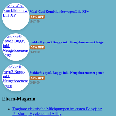
Maxi-Cosi Kombikinderwagen Lila XP+
53% OFF
€
997.49
Stokke® yoyo3 Buggy inkl. Neugeborenenset beige
50% OFF
€
619.00
Stokke® yoyo3 Buggy inkl. Neugeborenenset gruen
50% OFF
€
619.00
Eltern-Magazin
Tragbare elektrische Milchpumpen im ersten Babyjahr:
Passform, Hygiene und Alltag