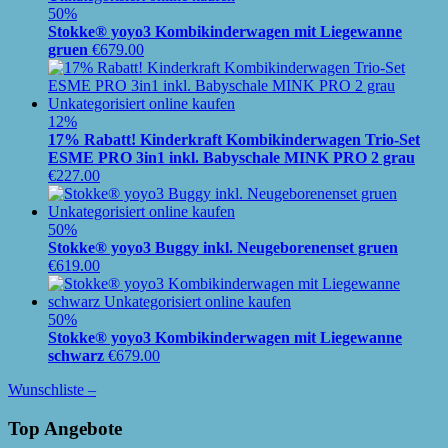
50%
Stokke® yoyo3 Kombikinderwagen mit Liegewanne
gruen
€
679.00
12%
17% Rabatt! Kinderkraft Kombikinderwagen Trio-Set
ESME PRO 3in1 inkl. Babyschale MINK PRO 2 grau
€
227.00
50%
Stokke® yoyo3 Buggy inkl. Neugeborenenset gruen
€
619.00
50%
Stokke® yoyo3 Kombikinderwagen mit Liegewanne
schwarz
€
679.00
Wunschliste –
Top Angebote