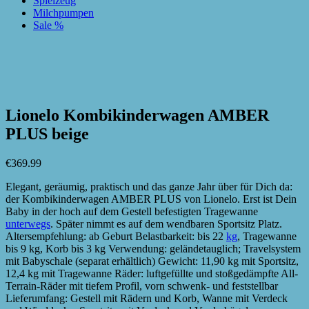
Spielzeug
Milchpumpen
Sale %
zur Wunschliste hinzufügen
zur Wunschliste hinzufügen
Lionelo Kombikinderwagen AMBER
PLUS beige
€
369.99
Elegant, geräumig, praktisch und das ganze Jahr über für Dich da:
der Kombikinderwagen AMBER PLUS von Lionelo. Erst ist Dein
Baby in der hoch auf dem Gestell befestigten Tragewanne
unterwegs
. Später nimmt es auf dem wendbaren Sportsitz Platz.
Altersempfehlung: ab Geburt Belastbarkeit: bis 22
kg
, Tragewanne
bis 9 kg, Korb bis 3 kg Verwendung: geländetauglich; Travelsystem
mit Babyschale (separat erhältlich) Gewicht: 11,90 kg mit Sportsitz,
12,4 kg mit Tragewanne Räder: luftgefüllte und stoßgedämpfte All-
Terrain-Räder mit tiefem Profil, vorn schwenk- und feststellbar
Lieferumfang: Gestell mit Rädern und Korb, Wanne mit Verdeck