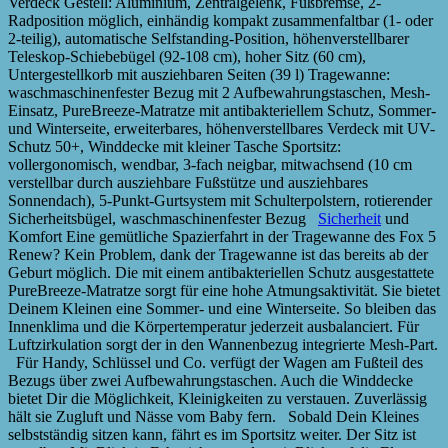
Verdeck Gestell: Aluminium, Zentralgelenk, Fußbremse, 2-
Radposition möglich, einhändig kompakt zusammenfaltbar (1- oder
2-teilig), automatische Selfstanding-Position, höhenverstellbarer
Teleskop-Schiebebügel (92-108 cm), hoher Sitz (60 cm),
Untergestellkorb mit ausziehbaren Seiten (39 l) Tragewanne:
waschmaschinenfester Bezug mit 2 Aufbewahrungstaschen, Mesh-
Einsatz, PureBreeze-Matratze mit antibakteriellem Schutz, Sommer-
und Winterseite, erweiterbares, höhenverstellbares Verdeck mit UV-
Schutz 50+, Winddecke mit kleiner Tasche Sportsitz:
vollergonomisch, wendbar, 3-fach neigbar, mitwachsend (10 cm
verstellbar durch ausziehbare Fußstütze und ausziehbares
Sonnendach), 5-Punkt-Gurtsystem mit Schulterpolstern, rotierender
Sicherheitsbügel, waschmaschinenfester Bezug
Sicherheit
und
Komfort Eine gemütliche Spazierfahrt in der Tragewanne des Fox 5
Renew? Kein Problem, dank der Tragewanne ist das bereits ab der
Geburt möglich. Die mit einem antibakteriellen Schutz ausgestattete
PureBreeze-Matratze sorgt für eine hohe Atmungsaktivität. Sie bietet
Deinem Kleinen eine Sommer- und eine Winterseite. So bleiben das
Innenklima und die Körpertemperatur jederzeit ausbalanciert. Für
Luftzirkulation sorgt der in den Wannenbezug integrierte Mesh-Part.
Für Handy, Schlüssel und Co. verfügt der Wagen am Fußteil des
Bezugs über zwei Aufbewahrungstaschen. Auch die Winddecke
bietet Dir die Möglichkeit, Kleinigkeiten zu verstauen. Zuverlässig
hält sie Zugluft und Nässe vom Baby fern. Sobald Dein Kleines
selbstständig sitzen kann, fährt es im Sportsitz weiter. Der Sitz ist