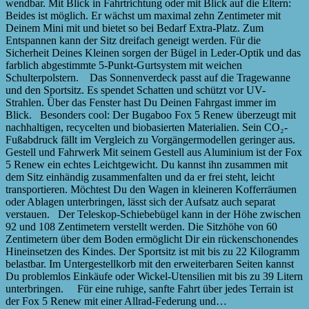
wendbar. Mit Blick in Fahrtrichtung oder mit Blick auf die Eltern:
Beides ist möglich. Er wächst um maximal zehn Zentimeter mit
Deinem Mini mit und bietet so bei Bedarf Extra-Platz. Zum
Entspannen kann der Sitz dreifach geneigt werden. Für die
Sicherheit Deines Kleinen sorgen der Bügel in Leder-Optik und das
farblich abgestimmte 5-Punkt-Gurtsystem mit weichen
Schulterpolstern. Das Sonnenverdeck passt auf die Tragewanne
und den Sportsitz. Es spendet Schatten und schützt vor UV-
Strahlen. Über das Fenster hast Du Deinen Fahrgast immer im
Blick. Besonders cool: Der Bugaboo Fox 5 Renew überzeugt mit
nachhaltigen, recycelten und biobasierten Materialien. Sein CO₂-
Fußabdruck fällt im Vergleich zu Vorgängermodellen geringer aus.
Gestell und Fahrwerk Mit seinem Gestell aus Aluminium ist der Fox
5 Renew ein echtes Leichtgewicht. Du kannst ihn zusammen mit
dem Sitz einhändig zusammenfalten und da er frei steht, leicht
transportieren. Möchtest Du den Wagen in kleineren Kofferräumen
oder Ablagen unterbringen, lässt sich der Aufsatz auch separat
verstauen. Der Teleskop-Schiebebügel kann in der Höhe zwischen
92 und 108 Zentimetern verstellt werden. Die Sitzhöhe von 60
Zentimetern über dem Boden ermöglicht Dir ein rückenschonendes
Hineinsetzen des Kindes. Der Sportsitz ist mit bis zu 22 Kilogramm
belastbar. Im Untergestellkorb mit den erweiterbaren Seiten kannst
Du problemlos Einkäufe oder Wickel-Utensilien mit bis zu 39 Litern
unterbringen. Für eine ruhige, sanfte Fahrt über jedes Terrain ist
der Fox 5 Renew mit einer Allrad-Federung und…