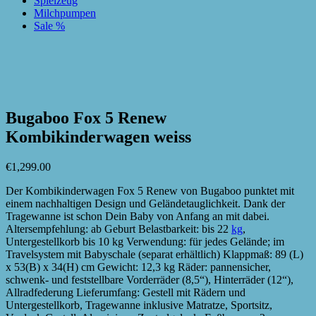
Spielzeug
Milchpumpen
Sale %
zur Wunschliste hinzufügen
zur Wunschliste hinzufügen
Bugaboo Fox 5 Renew
Kombikinderwagen weiss
€
1,299.00
Der Kombikinderwagen Fox 5 Renew von Bugaboo punktet mit
einem nachhaltigen Design und Geländetauglichkeit. Dank der
Tragewanne ist schon Dein Baby von Anfang an mit dabei.
Altersempfehlung: ab Geburt Belastbarkeit: bis 22
kg
,
Untergestellkorb bis 10 kg Verwendung: für jedes Gelände; im
Travelsystem mit Babyschale (separat erhältlich) Klappmaß: 89 (L)
x 53(B) x 34(H) cm Gewicht: 12,3 kg Räder: pannensicher,
schwenk- und feststellbare Vorderräder (8,5“), Hinterräder (12“),
Allradfederung Lieferumfang: Gestell mit Rädern und
Untergestellkorb, Tragewanne inklusive Matratze, Sportsitz,