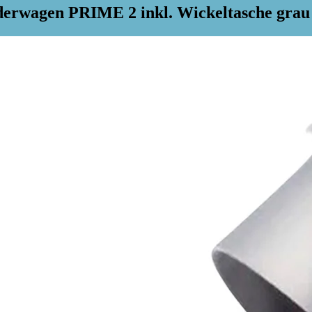
derwagen PRIME 2 inkl. Wickeltasche grau