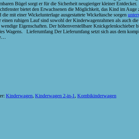
ren Bügel sorgt er für die Sicherheit neugieriger kleiner Entdecker. 
chtfenster bietet den Erwachsenen die Möglichkeit, das Kind im Auge 
e mit einer Wickelunterlage ausgestattete Wickeltasche sorgen
unte
einen ruhigen Lauf sind sowohl der Kinderwagenrahmen als auch die p
ndige Eigenschaften. Der höhenverstellbare Knickgelenkschieber bie
n des Wagens. Lieferumfang Der Lieferumfang setzt sich aus dem kom
ne…
er:
Kinderwagen
,
Kinderwagen 2-in-1
,
Kombikinderwagen