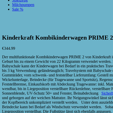
Spielzeug
Milchpumpen
Sale %
zur Wunschliste hinzufügen
zur Wunschliste hinzufügen
Kinderkraft Kombikinderwagen PRIME 2 i
€
344.99
Der multifunktionale Kombikinderwagen PRIME 2 von Kinderkraft ist
Geburt bis zu einem Gewicht von 22 Kilogramm verwendet werden. Pra
Babyschale kann der Kinderwagen bei Bedarf in ein praktisches Tra
bis 3 kg Verwendung: geländetauglich; Travelsystem mit Babyschale (
Gummiräder, vorn schwenk- und feststellbar Lieferumfang: Gestell mi
Wickelunterlage, Beindecke (für Tragewanne und Sportsitz), Regensc
Feststellbremse, Einkaufskorb mit Abdeckung Tragewanne: inkl. Matr
wendbar, bis in Liegeposition verstellbare Rückenlehne, verstellbare
Sonnenblende, UV-Schutz 50+ und Fenster, Beinabdeckung
Sicherh
und geborgen auf der weichen Matratze. Ihr Neigungswinkel lässt sic
der Kopfbereich unkompliziert verstellt werden. Unter dem ausziehb
Beindecke kann bei Bedarf als Windschutz verwendet werden. Sobald 
Liegeposition verstellbar. Die Fußstütze lässt sich ebenfalls anpasse