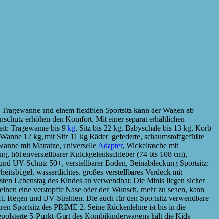
 Tragewanne und einem flexiblen Sportsitz kann der Wagen ab
schutz erhöhen den Komfort. Mit einer separat erhältlichen
eit: Tragewanne bis 9
kg
, Sitz bis 22 kg, Babyschale bis 13 kg, Korb
Wanne 12 kg, mit Sitz 11 kg Räder: gefederte, schaumstoffgefüllte
wanne mit Matratze, universelle
Adapter
, Wickeltasche mit
g, höhenverstellbarer Knickgelenkschieber (74 bis 108 cm),
 und UV-Schutz 50+, verstellbarer Boden, Beinabdeckung Sportsitz:
heitsbügel, wasserdichtes, großes verstellbares Verdeck mit
ten Lebenstag des Kindes an verwendbar. Die Minis liegen sicher
leinen eine verstopfte Nase oder den Wunsch, mehr zu sehen, kann
ft, Regen und UV-Strahlen. Die auch für den Sportsitz verwendbare
en Sportsitz des PRIME 2. Seine Rückenlehne ist bis in die
r gepolsterte 5-Punkt-Gurt des Kombikinderwagens hält die Kids